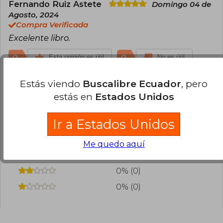
Fernando Ruiz Astete
Domingo 04 de
Agosto, 2024
Compra Verificada
Excelente libro.
0
0
Esta opinión es útil
No es útil
Estás viendo
Buscalibre Ecuador
, pero
¿Leíste este libro?
Inicia sesión
para poder
estás en
Estados Unidos
agregar tu propia evaluación
.
Ir a Estados Unidos
100% (2)
0% (0)
Me quedo aquí
0% (0)
0% (0)
0% (0)