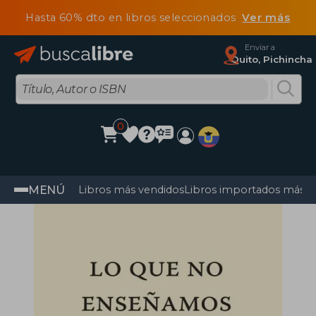
Hasta 60% dto en libros seleccionados
Ver más
Enviar a
Quito, Pichincha
0
MENÚ
Libros más vendidos
Libros importados más v