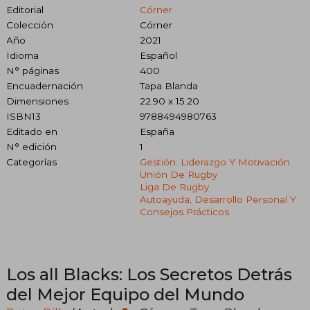
Editorial
Córner
Colección
Córner
Año
2021
Idioma
Español
N° páginas
400
Encuadernación
Tapa Blanda
Dimensiones
22.90 x 15.20
ISBN13
9788494980763
Editado en
España
N° edición
1
Categorías
Gestión: Liderazgo Y Motivación
Unión De Rugby
Liga De Rugby
Autoayuda, Desarrollo Personal Y
Consejos Prácticos
Los all Blacks: Los Secretos Detrás
del Mejor Equipo del Mundo