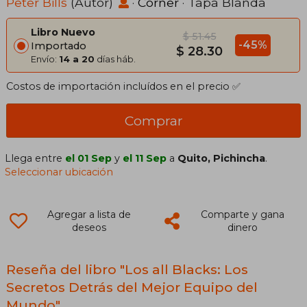
Peter Bills
(Autor)
·
Córner
· Tapa Blanda
Libro Nuevo
$ 51.45
-45%
Importado
$ 28.30
Envío:
14 a 20
días háb.
Costos de importación incluídos en el precio ✅
Comprar
Llega entre
el 01 Sep
y
el 11 Sep
a
Quito, Pichincha
.
Seleccionar ubicación
Agregar a lista de
Comparte y gana
deseos
dinero
Reseña del libro "Los all Blacks: Los
Secretos Detrás del Mejor Equipo del
Mundo"