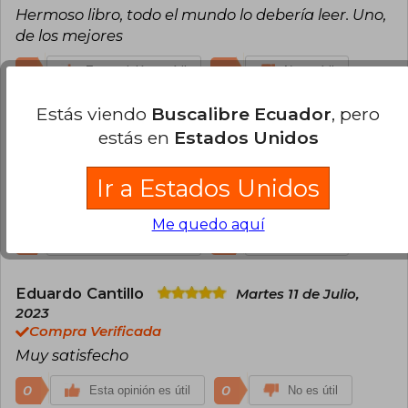
Hermoso libro, todo el mundo lo debería leer. Uno,
de los mejores
1
0
Esta opinión es útil
No es útil
Estás viendo
Buscalibre Ecuador
, pero
Christian Rudolph Quezada
Miércoles
estás en
Estados Unidos
21 de Octubre, 2020
Compra Verificada
Ir a Estados Unidos
Uno de los libros mas conmovedores que he leido.
Realmente inspirador!
Me quedo aquí
1
0
Esta opinión es útil
No es útil
Eduardo Cantillo
Martes 11 de Julio,
2023
Compra Verificada
Muy satisfecho
0
0
Esta opinión es útil
No es útil