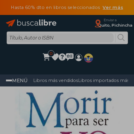
Hasta 60% dto en libros seleccionados
Ver más
Enviar a
Quito, Pichincha
0
MENÚ
Libros más vendidos
Libros importados más v