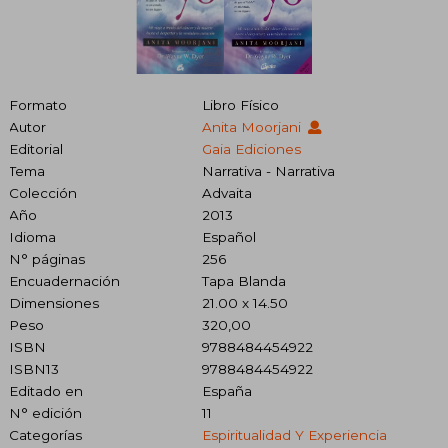
Formato
Libro Físico
Autor
Anita Moorjani
Editorial
Gaia Ediciones
Tema
Narrativa - Narrativa
Colección
Advaita
Año
2013
Idioma
Español
N° páginas
256
Encuadernación
Tapa Blanda
Dimensiones
21.00 x 14.50
Peso
320,00
ISBN
9788484454922
ISBN13
9788484454922
Editado en
España
N° edición
11
Categorías
Espiritualidad Y Experiencia