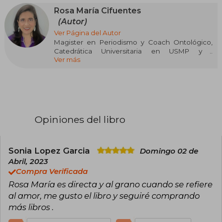
Rosa María Cifuentes
(Autor)
Ver Página del Autor
Magister en Periodismo y Coach Ontológico,
Catedrática Universitaria en USMP y ,
Ver más
actualmente, en ISIL. Ha sido asesora de
comunicaciones en instituciones del Estado
vinculadas a los rubros de educación, salud y
cultura. Dirige la empresa Resurge con la que
brinda asesorías de coach empresarial en el
Perú y en países como Colombia, Chile, Bolivia y
Uruguay. Como coach terapéutico realiza
Opiniones del libro
terapias para el manejo de emociones y el
autoconocimiento. Es especialista en
MianXiang (Lectura de Rostro Oriental),
morfopsicología, comunicación no verbal y
Sonia Lopez Garcia
Domingo 02 de
grafología. Fue jurado en el programa
Abril, 2023
"Psíquicos" (2013), programa sobre fenómenos
Compra Verificada
paranormales. Entre sus títulos publicados
Rosa María es directa y al grano cuando se refiere
destacan Lesiones de amor, Destellos de Luna,
Cómo aman ellos, Cómo aman ellas y 13
al amor, me gusto el libro y seguiré comprando
asesinas.
más libros .