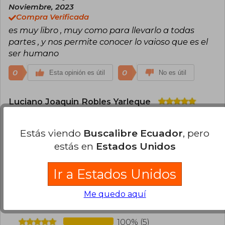
Noviembre, 2023
Compra Verificada
es muy libro , muy como para llevarlo a todas
partes , y nos permite conocer lo vaioso que es el
ser humano
0
0
Esta opinión es útil
No es útil
Luciano Joaquin Robles Yarleque
Domingo 14 de Septiembre, 2025
Compra Verificada
Estás viendo
Buscalibre Ecuador
, pero
Este es el verdadero "amig@ date cuenta"
estás en
Estados Unidos
0
0
Esta opinión es útil
No es útil
Ir a Estados Unidos
¿Leíste este libro?
Inicia sesión
para poder
Me quedo aquí
agregar tu propia evaluación
.
100% (5)