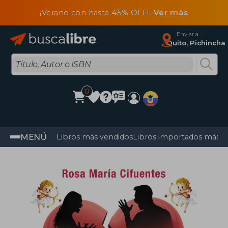
¡Verano con hasta 45% OFF!
Ver más
Enviar a
Quito, Pichincha
0
MENÚ
Libros más vendidos
Libros importados más v