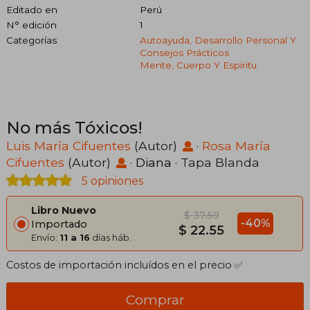
Editado en
Perú
N° edición
1
Categorías
Autoayuda, Desarrollo Personal Y
Consejos Prácticos
Mente, Cuerpo Y Espíritu
No más Tóxicos!
Luis María Cifuentes
(Autor)
·
Rosa María
Cifuentes
(Autor)
·
Diana
· Tapa Blanda
5 opiniones
Libro Nuevo
$ 37.59
-40%
Importado
$ 22.55
Envío:
11 a 16
días háb.
Costos de importación incluídos en el precio ✅
Comprar