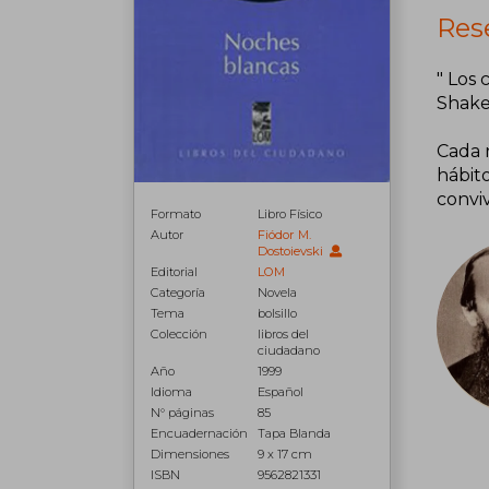
Res
" Los
Shake
Cada 
hábit
convi
Formato
Libro Físico
Autor
Fiódor M.
Dostoievski
Editorial
LOM
Categoría
Novela
Tema
bolsillo
Colección
libros del
ciudadano
Año
1999
Idioma
Español
N° páginas
85
Encuadernación
Tapa Blanda
Dimensiones
9 x 17 cm
ISBN
9562821331