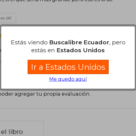
es útil
Miércoles 24 de Agosto, 2022
Estás viendo
Buscalibre Ecuador
, pero
estás en
Estados Unidos
gran maestro.
 es útil
Ir a Estados Unidos
Me quedo aquí
poder agregar tu propia evaluación
.
el libro