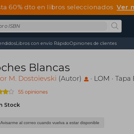
ta 60% dto en libros seleccionados
Ver 
endidos
Libros con envío Rápido
Opiniones de clientes
ches Blancas
or M. Dostoievski
(Autor)
·
LOM
· Tapa
55 opiniones
in Stock
Avisarme al correo cuando vuelva a estar disponible