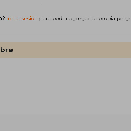
o?
Inicia sesión
para poder agregar tu propia preg
ibre