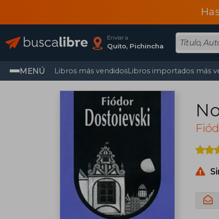
Has
Enviar a
Quito, Pichincha
MENÚ
Libros más vendidos
Libros importados más v
No
Fiód
S