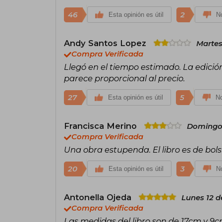
46
2
Esta opinión es útil
No
Andy Santos Lopez
Martes
Compra Verificada
Llegó en el tiempo estimado. La edici
parece proporcional al precio.
27
5
Esta opinión es útil
No
Francisca Merino
Domingo 
Compra Verificada
Una obra estupenda. El libro es de bols
20
3
Esta opinión es útil
No
Antonella Ojeda
Lunes 12 d
Compra Verificada
Las medidas del libro son de 17cm y 9c