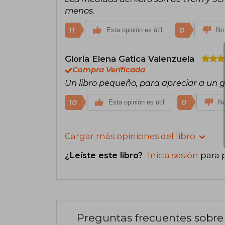
menos.
11
0
Esta opinión es útil
No 
Gloria Elena Gatica Valenzuela
Compra Verificada
Un libro pequeño, para apreciar a un 
10
0
Esta opinión es útil
No
Cargar más opiniones del libro
¿Leíste este libro?
Inicia sesión
para 
Preguntas frecuentes sobre 