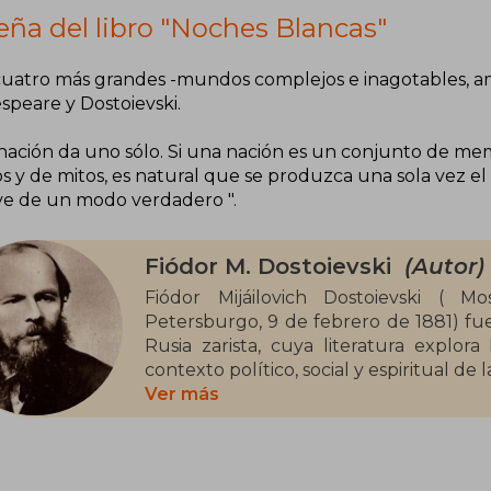
eña del libro "Noches Blancas"
 cuatro más grandes -mundos complejos e inagotables, a
speare y Dostoievski.
nación da uno sólo. Si una nación es un conjunto de m
os y de mitos, es natural que se produzca una sola vez e
ve de un modo verdadero ".
Fiódor M. Dostoievski
(Autor)
Fiódor Mijáilovich Dostoievski ( 
Petersburgo, 9 de febrero de 1881) fue 
Rusia zarista, cuya literatura explor
contexto político, social y espiritual de
siglo xix.
Ver más
Es considerado uno de los más gran
literatura universal.