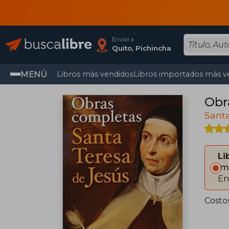
Enviar a
Quito, Pichincha
MENÚ
Libros más vendidos
Libros importados más v
Obr
Santa
Li
Im
En
Costo