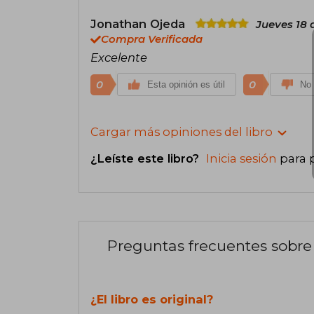
Jonathan Ojeda
Jueves 18 
Compra Verificada
Excelente
0
0
Esta opinión es útil
No 
Cargar más opiniones del libro
¿Leíste este libro?
Inicia sesión
para 
Preguntas frecuentes sobre 
¿El libro es original?