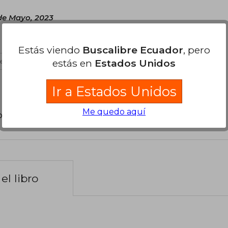
de Mayo, 2023
Estás viendo
Buscalibre Ecuador
, pero
estás en
Estados Unidos
es útil
Ir a Estados Unidos
Me quedo aquí
poder agregar tu propia evaluación
.
el libro