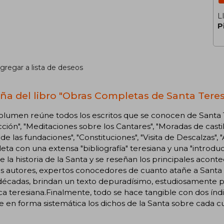
L
P
gregar a lista de deseos
ña del libro "Obras Completas de Santa Teres
olumen reúne todos los escritos que se conocen de Santa Te
ción", "Meditaciones sobre los Cantares", "Moradas de castill
 de las fundaciones", "Constituciones", "Visita de Descalzas", "A
ta con una extensa "bibliografía" teresiana y una "introducc
de la historia de la Santa y se reseñan los principales aco
os autores, expertos conocedores de cuanto atañe a Santa
écadas, brindan un texto depuradísimo, estudiosamente pu
ca teresiana.Finalmente, todo se hace tangible con dos índ
 en forma sistemática los dichos de la Santa sobre cada cue