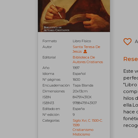
Formato
Libro Físico
A
Autor
Santa Teresa De
Jesús
Editorial
Biblioteca De
Rese
Autores Cristianos
Año
1997
Este v
Idioma
Español
perfec
N° páginas
1600
"Libro
Encuadernación
Tapa Blanda
comple
Dimensiones
20x13cm
ISBN
847914310X
hilos 
ISBN13
9788479143107
ella.L
Editado en
España
hace d
N° edición
9
fonéti
Categorías
Siglo Xvi, C. 1500-C.
recoge
1599
Cristianismo
Misticismo