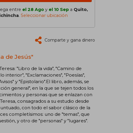
lega entre
el 28 Ago
y
el 10 Sep
a
Quito,
ichincha
.
Seleccionar ubicación
Comparte y gana dinero
a de Jesús"
resa: "Libro de la vida", "Camino de
o interior", "Exclamaciones", "Poesías",
visos" y "Epistolario".El libro, además, se
ión general", en la que se tejen todos los
ntecimientos y personas que se enlazan con
 Teresa, consagrados a su estudio desde
ntuado, con todo el sabor clásico de la
ices completísimos: uno de "temas", que
stión, y otro de "personas" y "lugares".