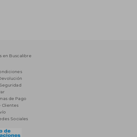
s en Buscalibre
ondiciones
 Devolución
 Seguridad
ar
rmas de Pago
 Clientes
vío
edes Sociales