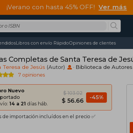
¡Verano con hasta 45% OFF!
Ver más
endidos
Libros con envío Rápido
Opiniones de clientes
as Completas de Santa Teresa de Jes
 Teresa de Jesús
(Autor)
·
Biblioteca de Autores
7 opiniones
bro Nuevo
$ 103.02
-45%
portado
$ 56.66
vío:
14 a 21
días háb.
s de importación incluídos en el precio ✅