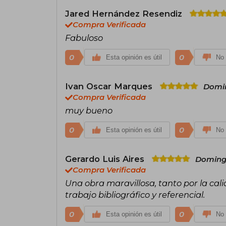
Jared Hernández Resendiz
Compra Verificada
Fabuloso
0
0
Esta opinión es útil
No 
Ivan Oscar Marques
Domin
Compra Verificada
muy bueno
0
0
Esta opinión es útil
No 
Gerardo Luis Aires
Domingo
Compra Verificada
Una obra maravillosa, tanto por la cali
trabajo bibliográfico y referencial.
0
0
Esta opinión es útil
No 