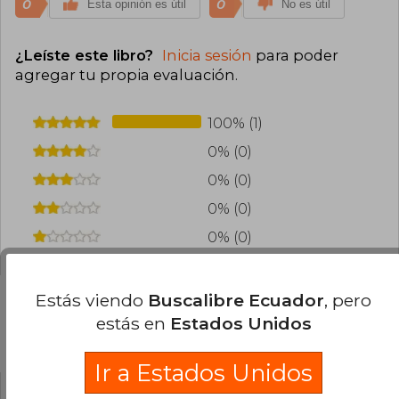
0
0
Esta opinión es útil
No es útil
¿Leíste este libro?
Inicia sesión
para poder
agregar tu propia evaluación
.
100% (1)
0% (0)
0% (0)
0% (0)
0% (0)
Estás viendo
Buscalibre Ecuador
, pero
estás en
Estados Unidos
Preguntas frecuentes sobre el libro
Ir a Estados Unidos