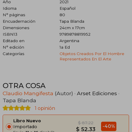
Año
2021
Idioma
Español
N° páginas
80
Encuadernación
Tapa Blanda
Dimensiones
24cm x 17cm
ISBN13
9789878819952
Editado en
Argentina
N° edición
1a Ed
Categorías
Objetos Creados Por El Hombre
Representados En El Arte
OTRA COSA
Claudio Mangifesta
(Autor) ·
Arset Ediciones
·
Tapa Blanda
1 opinión
Libro Nuevo
$ 87.22
-40%
Importado
$ 52.33