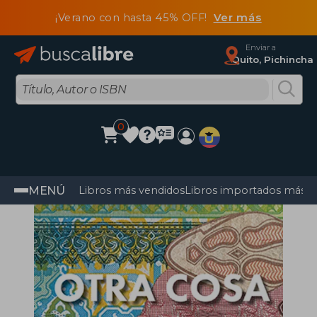
¡Verano con hasta 45% OFF!
Ver más
Enviar a
Quito, Pichincha
0
MENÚ
Libros más vendidos
Libros importados más v