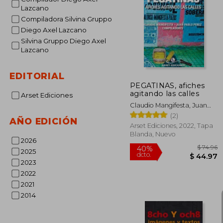
Lazcano
Compiladora Silvina Gruppo
Diego Axel Lazcano
Silvina Gruppo Diego Axel
Lazcano
EDITORIAL
PEGATINAS, afiches
agitando las calles
Arset Ediciones
Claudio Mangifesta, Juan
Pablo Perez - Compiladores
(2)
AÑO EDICIÓN
Arset Ediciones, 2022, Tapa
Blanda, Nuevo
2026
2025
2023
2022
2021
2014
$
40%
dcto.
$ 