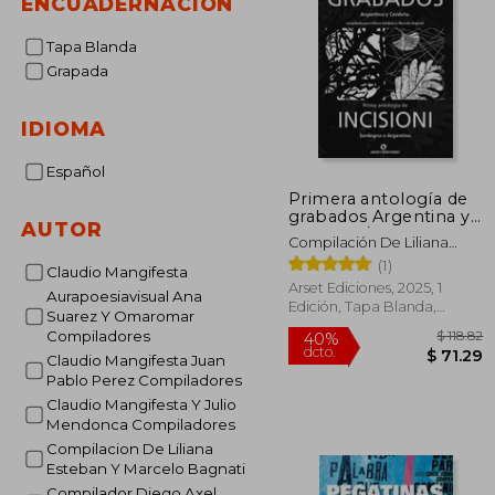
ENCUADERNACIÓN
Tapa Blanda
Grapada
IDIOMA
Español
Primera antología de
grabados Argentina y
AUTOR
Cerdeña / Prima
Compilación De Liliana
antologia de insicioni
Esteban Y Marcelo Bagnati.
(1)
Sardegna e Argentina
Claudio Mangifesta
Arset Ediciones, 2025, 1
Aurapoesiavisual Ana
Edición, Tapa Blanda,
Suarez Y Omaromar
Nuevo
Compiladores
Claudio Mangifesta Juan
Pablo Perez Compiladores
Claudio Mangifesta Y Julio
Mendonca Compiladores
$
40%
dcto.
$ 
Compilacion De Liliana
Esteban Y Marcelo Bagnati
Compilador Diego Axel