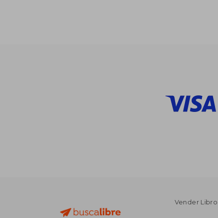
$
40%
dcto.
$ 
Vender Libro