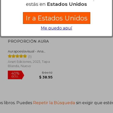
estás en
Estados Unidos
Ir a Estados Unidos
Me quedo aquí
PROPORCIÓN AURA
Aurapoesíavisual - Ana
Suárez Y OmarOmar
(1)
Compiladores
Arset Ediciones, 2023, Tapa
Blanda, Nuevo
s libros. Puedes
Repetir la Búsqueda
sin exigir que est