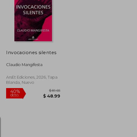
Invocaciones silentes
Claudio Mangifesta
ArsEt Ediciones, 2026, Tapa
Blanda, Nuevo
$ 70.49
$ 81.65
40%
dcto.
$ 42.30
$ 48.99