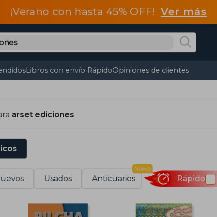
¡Verano con hasta 45% OFF!
Ver más
endidos
Libros con envío Rápido
Opiniones de clientes
ara
arset ediciones
sicos
Nuevo
uevos
Usados
Anticuarios
Rápido