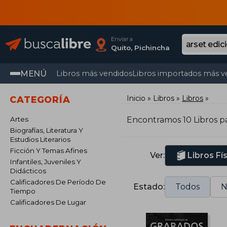
Enviar a
Quito, Pichincha
MENÚ
Libros más vendidos
Libros importados más v
Inicio
Libros
Libros
CATEGORÍA
Artes
Encontramos 10 Libros p
Biografías, Literatura Y
Estudios Literarios
Ficción Y Temas Afines
Ver:
Libros Fí
Infantiles, Juveniles Y
Didácticos
Calificadores De Período De
Estado:
Todos
N
Tiempo
Calificadores De Lugar