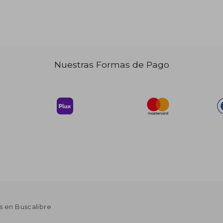
 50.67
$ 64.92
40%
dcto.
30.40
$ 38.95
Nuestras Formas de Pago
s en Buscalibre