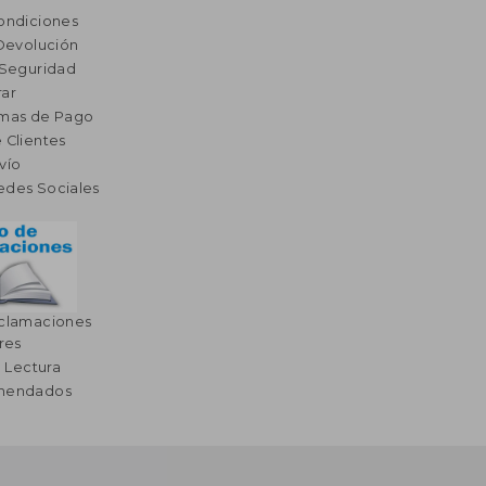
ondiciones
 Devolución
 Seguridad
ar
rmas de Pago
 Clientes
vío
edes Sociales
eclamaciones
res
a Lectura
omendados