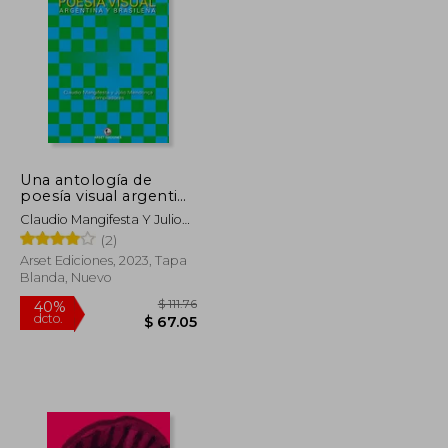
Una antología de
poesía visual argentina
y brasileña
Claudio Mangifesta Y Julio
Mendonça, Compiladores
(2)
Arset Ediciones, 2023, Tapa
Blanda, Nuevo
$ 87.22
$ 111.76
40%
dcto.
$ 52.33
$ 67.05