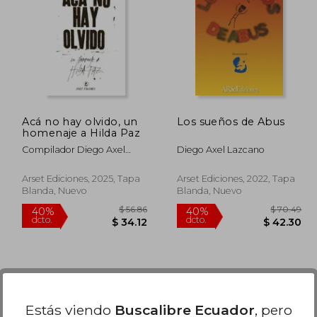
Acá no hay olvido, un
Los sueños de Abus
homenaje a Hilda Paz
Compilador Diego Axel
Diego Axel Lazcano
Lazcano
Arset Ediciones, 2025, Tapa
Arset Ediciones, 2022, Tapa
Blanda, Nuevo
Blanda, Nuevo
 74.96
$ 56.86
40%
40%
Estás viendo
Buscalibre Ecuador
, pero
dcto.
dcto.
44.97
$ 34.12