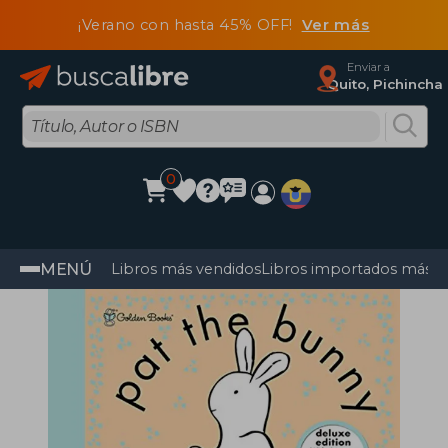
¡Verano con hasta 45% OFF!
Ver más
Enviar a
Quito, Pichincha
0
MENÚ
Libros más vendidos
Libros importados más v