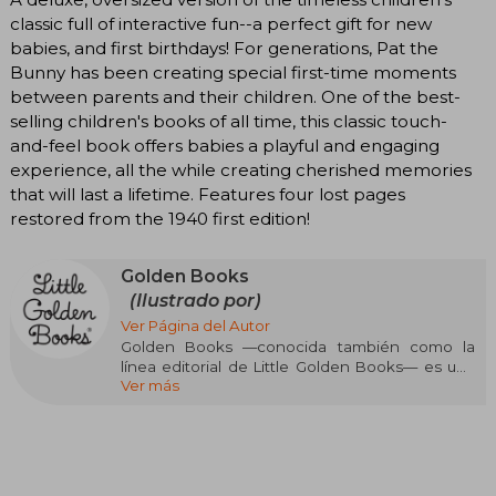
classic full of interactive fun--a perfect gift for new
babies, and first birthdays! For generations, Pat the
Bunny has been creating special first-time moments
between parents and their children. One of the best-
selling children's books of all time, this classic touch-
and-feel book offers babies a playful and engaging
experience, all the while creating cherished memories
that will last a lifetime. Features four lost pages
restored from the 1940 first edition!
Golden Books
(Ilustrado por)
Ver Página del Autor
Golden Books —conocida también como la
línea editorial de Little Golden Books— es una
Ver más
marca histórica de literatura infantil nacida en
Estados Unidos en 1942, impulsada por la
colaboración entre editoriales como Simon &
Schuster y la empresa de impresión Western
Publishing. Desde sus inicios, revolucionó el
acceso a la lectura infantil al ofrecer libros