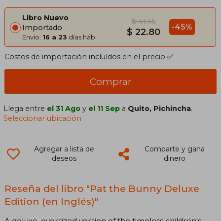
Libro Nuevo
$ 41.45
-45%
Importado
$ 22.80
Envío:
16 a 23
días háb.
Costos de importación incluídos en el precio ✅
Comprar
Llega entre
el 31 Ago
y
el 11 Sep
a
Quito, Pichincha
.
Seleccionar ubicación
Agregar a lista de
Comparte y gana
deseos
dinero
Reseña del libro "Pat the Bunny Deluxe
Edition (en Inglés)"
A deluxe, oversized version of the timeless children's