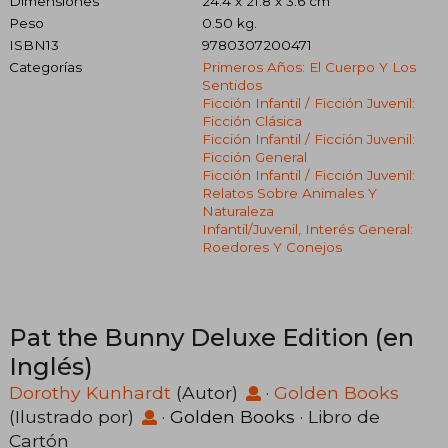
Dimensiones
24.4 x 21.8 x 3.6 cm
Peso
0.50 kg.
ISBN13
9780307200471
Categorías
Primeros Años: El Cuerpo Y Los
Sentidos
Ficción Infantil / Ficción Juvenil:
Ficción Clásica
Ficción Infantil / Ficción Juvenil:
Ficción General
Ficción Infantil / Ficción Juvenil:
Relatos Sobre Animales Y
Naturaleza
Infantil/juvenil, Interés General:
Roedores Y Conejos
Pat the Bunny Deluxe Edition (en
Inglés)
Dorothy Kunhardt
(Autor)
·
Golden Books
(Ilustrado por)
·
Golden Books
· Libro de
Cartón