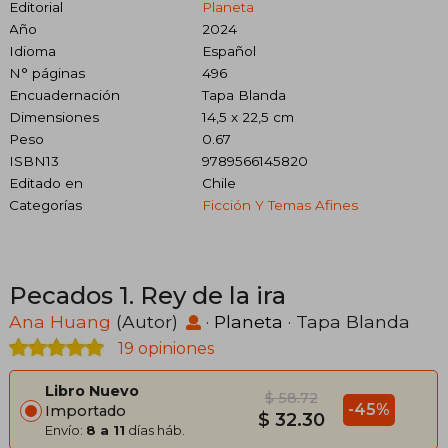
Editorial
Planeta
Año
2024
Idioma
Español
N° páginas
496
Encuadernación
Tapa Blanda
Dimensiones
14,5 x 22,5 cm
Peso
0.67
ISBN13
9789566145820
Editado en
Chile
Categorías
Ficción Y Temas Afines
Pecados 1. Rey de la ira
Ana Huang
(Autor)
·
Planeta
· Tapa Blanda
19 opiniones
Libro Nuevo
$ 58.72
-45%
Importado
$ 32.30
Envío:
8 a 11
días háb.