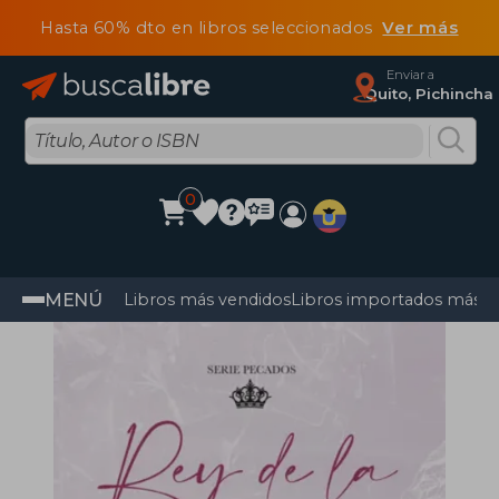
Hasta 60% dto en libros seleccionados
Ver más
Enviar a
Quito, Pichincha
0
MENÚ
Libros más vendidos
Libros importados más v