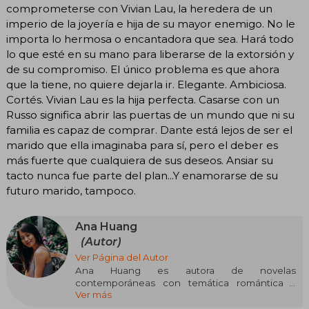
comprometerse con Vivian Lau, la heredera de un
imperio de la joyería e hija de su mayor enemigo. No le
importa lo hermosa o encantadora que sea. Hará todo
lo que esté en su mano para liberarse de la extorsión y
de su compromiso. El único problema es que ahora
que la tiene, no quiere dejarla ir. Elegante. Ambiciosa.
Cortés. Vivian Lau es la hija perfecta. Casarse con un
Russo significa abrir las puertas de un mundo que ni su
familia es capaz de comprar. Dante está lejos de ser el
marido que ella imaginaba para sí, pero el deber es
más fuerte que cualquiera de sus deseos. Ansiar su
tacto nunca fue parte del plan...Y enamorarse de su
futuro marido, tampoco.
Ana Huang
(Autor)
Ver Página del Autor
Ana Huang es autora de novelas
contemporáneas con temática romántica y
Ver más
erótica. Sus historias pueden ser
increíblemente optimistas o muy oscuras, pero