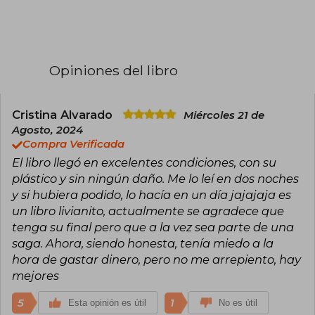
siempre tienen un final feliz acompañado de
chismes y muchos chicos guapos.
Además de leer y escribir, Ana adora viajar, está
obsesionada con el chocolate caliente y
Opiniones del libro
mantiene varias relaciones simultáneas con
novios imaginarios.
Cristina Alvarado
Miércoles 21 de
Agosto, 2024
Compra Verificada
El libro llegó en excelentes condiciones, con su
plástico y sin ningún daño. Me lo leí en dos noches
y si hubiera podido, lo hacía en un día jajajaja es
un libro livianito, actualmente se agradece que
tenga su final pero que a la vez sea parte de una
saga. Ahora, siendo honesta, tenía miedo a la
hora de gastar dinero, pero no me arrepiento, hay
mejores
5
1
Esta opinión es útil
No es útil