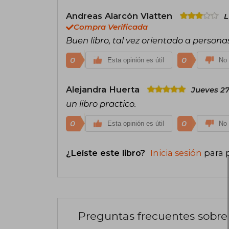
Andreas Alarcón Vlatten
L
Compra Verificada
Buen libro, tal vez orientado a persona
0
0
Esta opinión es útil
No 
Alejandra Huerta
Jueves 27
un libro practico.
0
0
Esta opinión es útil
No 
¿Leíste este libro?
Inicia sesión
para 
Preguntas frecuentes sobre 