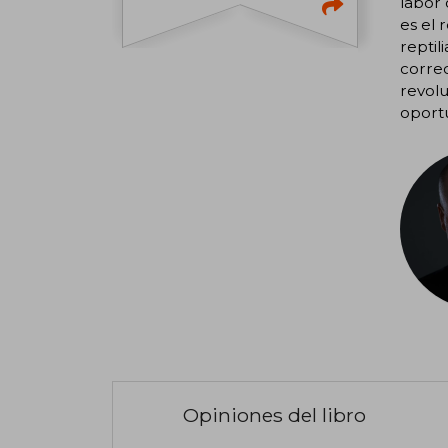
labor 
es el
reptil
correc
revolu
oportu
Opiniones del libro