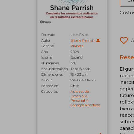
Costo
Formato
Libro Físico
A
Autor
Shane Parrish
Editorial
Planeta
Año
2024
Rese
Idioma
Español
N° páginas
336
El gur
Encuadernación
Tapa Blanda
Dimensiones
15 x 23 cm
recono
ISBN13
9789564084725
inerci
Editado en
Chile
depen
Categorías
Autoayuda,
futur
Desarrollo
Personal Y
reflex
Consejos Prácticos
bien a
reacci
sobrev
canadi