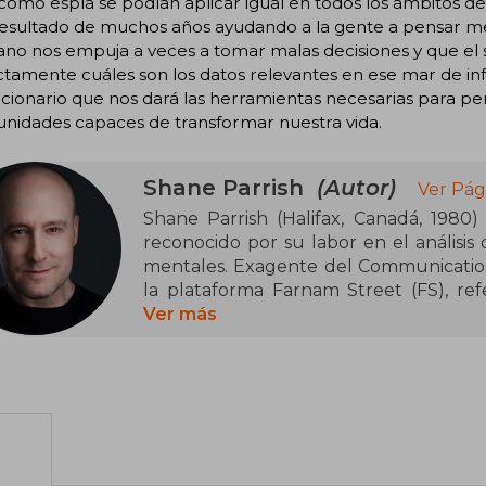
como espía se podían aplicar igual en todos los ámbitos de l
 resultado de muchos años ayudando a la gente a pensar m
iano nos empuja a veces a tomar malas decisiones y que el s
tamente cuáles son los datos relevantes en ese mar de in
cionario que nos dará las herramientas necesarias para pe
nidades capaces de transformar nuestra vida.
Shane Parrish
(Autor)
Ver Pág
Shane Parrish (Halifax, Canadá, 1980)
reconocido por su labor en el análisis
mentales. Exagente del Communication
la plataforma Farnam Street (FS), re
mejora personal.
Ver más
Su obra más destacada es Pensar con c
serie The Great Mental Models, aclama
varios idiomas. Su boletín semana
suscriptores, y su pódcast The Knowle
descargas, influyendo en líderes de Wa
profesionales. Con sus publicaciones,