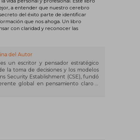
a vida personal y profesional. Este libro
ejor, a entender que nuestro cerebro
ecreto del éxito parte de identificar
formación que nos ahoga. Un libro
nsar con claridad y reconocer las
ina del Autor
 es un escritor y pensador estratégico
 de la toma de decisiones y los modelos
s Security Establishment (CSE), fundó
ferente global en pensamiento claro y
laridad (Clear Thinking), junto con la
das internacionalmente y traducidas a
l “Brain Food” supera el millón de
dge Project suma más de 35 millones de
ll Street, emprendedores y deportistas
 pódcast y boletines, Parrish ha sido