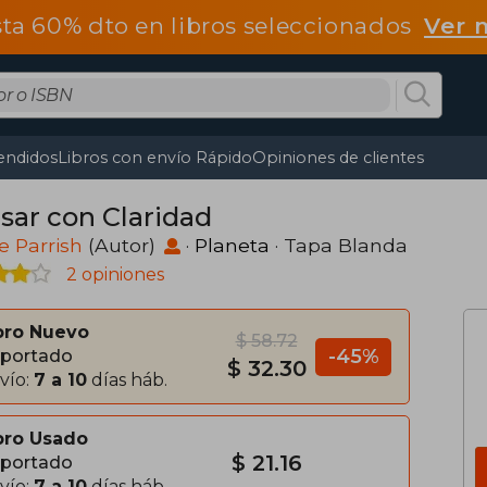
ta 60% dto en libros seleccionados
Ver 
endidos
Libros con envío Rápido
Opiniones de clientes
sar con Claridad
 Parrish
(Autor)
·
Planeta
· Tapa Blanda
2 opiniones
bro Nuevo
$ 58.72
-45%
portado
$ 32.30
vío:
7 a 10
días háb.
bro Usado
$ 21.16
portado
vío:
7 a 10
días háb.