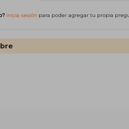
o?
Inicia sesión
para poder agregar tu propia preg
ibre