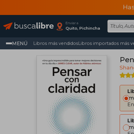
Has
Enviar a
Quito, Pichincha
MENÚ
Libros más vendidos
Libros importados más v
Pen
Shane
Li
Im
En
Li
Im
En