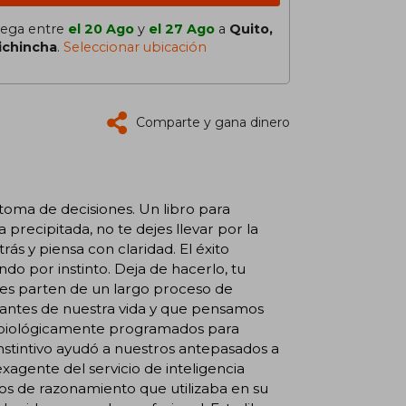
lega entre
el 20 Ago
y
el 27 Ago
a
Quito,
ichincha
.
Seleccionar ubicación
Comparte y gana dinero
toma de decisiones. Un libro para
recipitada, no te dejes llevar por la
rás y piensa con claridad. El éxito
 por instinto. Deja de hacerlo, tu
es parten de un largo proceso de
tantes de nuestra vida y que pensamos
os biológicamente programados para
nstintivo ayudó a nuestros antepasados a
exagente del servicio de inteligencia
s de razonamiento que utilizaba en su