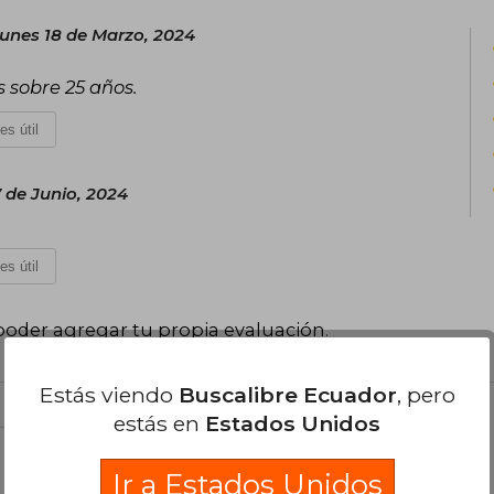
elogiado por su claridad e impacto en
unes 18 de Marzo, 2024
personal.
s sobre 25 años.
es útil
 de Junio, 2024
es útil
poder agregar tu propia evaluación
.
Estás viendo
Buscalibre Ecuador
, pero
estás en
Estados Unidos
el libro
Ir a Estados Unidos