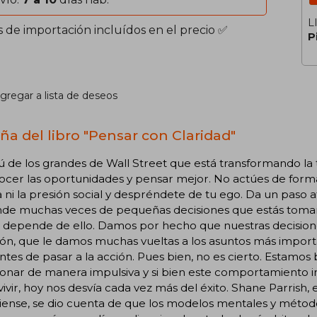
L
s de importación incluídos en el precio ✅
P
gregar a lista de deseos
ña del libro "Pensar con Claridad"
ú de los grandes de Wall Street que está transformando la 
cer las oportunidades y pensar mejor. No actúes de forma p
a ni la presión social y despréndete de tu ego. Da un paso at
de muchas veces de pequeñas decisiones que estás tomando
o depende de ello. Damos por hecho que nuestras decision
ión, que le damos muchas vueltas a los asuntos más impor
ntes de pasar a la acción. Pues bien, no es cierto. Estam
onar de manera impulsiva y si bien este comportamiento i
ivir, hoy nos desvía cada vez más del éxito. Shane Parrish, 
ense, se dio cuenta de que los modelos mentales y método