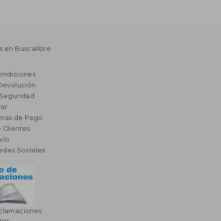
s en Buscalibre
ondiciones
 Devolución
 Seguridad
ar
rmas de Pago
 Clientes
vío
edes Sociales
eclamaciones
res