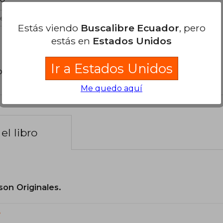
es útil
Estás viendo
Buscalibre Ecuador
, pero
estás en
Estados Unidos
Ir a Estados Unidos
poder agregar tu propia evaluación
.
Me quedo aquí
el libro
son Originales.
?