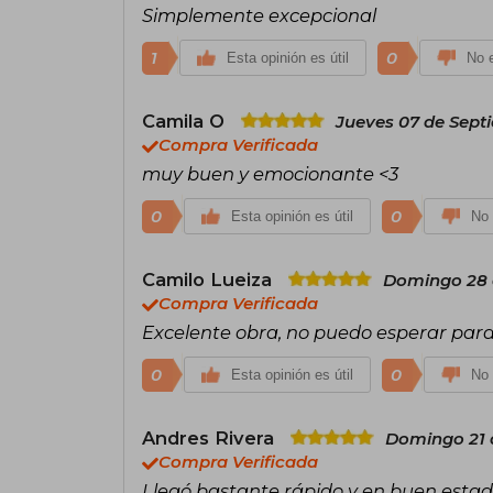
Simplemente excepcional
1
0
Esta opinión es útil
No e
Camila O
Jueves 07 de Sept
Compra Verificada
muy buen y emocionante <3
0
0
Esta opinión es útil
No 
Camilo Lueiza
Domingo 28 
Compra Verificada
Excelente obra, no puedo esperar par
0
0
Esta opinión es útil
No 
Andres Rivera
Domingo 21 d
Compra Verificada
Llegó bastante rápido y en buen esta