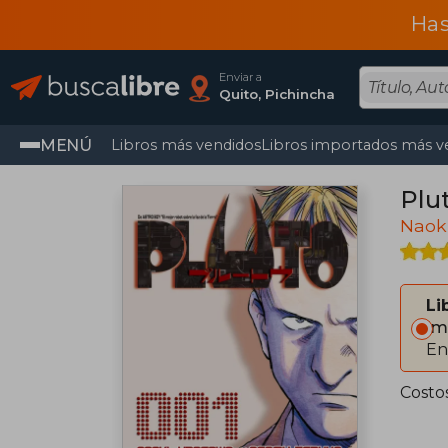
Has
Enviar a
Quito, Pichincha
MENÚ
Libros más vendidos
Libros importados más v
Plu
Naok
Li
Im
En
Costo