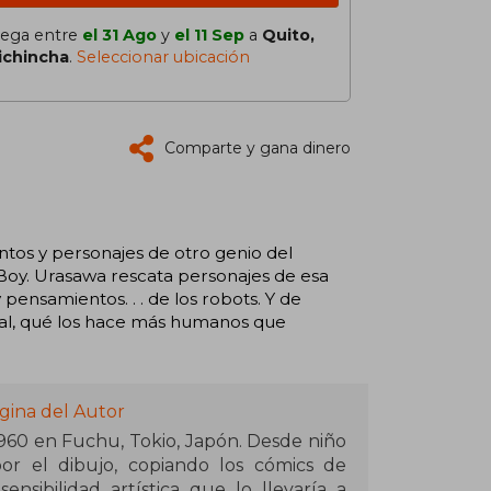
lega entre
el 31 Ago
y
el 11 Sep
a
Quito,
ichincha
.
Seleccionar ubicación
Comparte y gana dinero
os y personajes de otro genio del
oy. Urasawa rescata personajes de esa
pensamientos. . . de los robots. Y de
inal, qué los hace más humanos que
gina del Autor
960 en Fuchu, Tokio, Japón. Desde niño
or el dibujo, copiando los cómics de
sibilidad artística que lo llevaría a