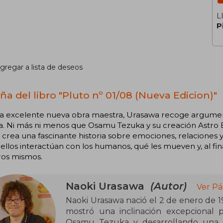
L
P
gregar a lista de deseos
ña del libro "Pluto nº 01/08 (Nueva Edicion)"
ta excelente nueva obra maestra, Urasawa recoge argument
. Ni más ni menos que Osamu Tezuka y su creación Astro B
 crea una fascinante historia sobre emociones, relaciones y 
llos interactúan con los humanos, qué les mueven y, al f
ros mismos.
Naoki Urasawa
(Autor)
Ver Pá
Naoki Urasawa nació el 2 de enero de 1
mostró una inclinación excepcional p
Osamu Tezuka y desarrollando una sen