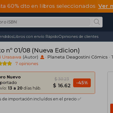
ta 60% dto en libros seleccionados
Ver 
endidos
Libros con envío Rápido
Opiniones de clientes
to nº 01/08 (Nueva Edicion)
i Urasawa
(Autor)
·
Planeta Deagostini Cómics
· 
7 opiniones
bro Nuevo
$ 30.23
-45%
portado
$ 16.62
vío:
13 a 20
días háb.
s de importación incluídos en el precio ✅