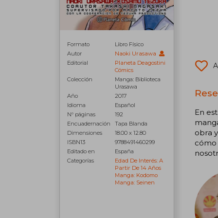
Formato
Libro Físico
Autor
Naoki Urasawa
Editorial
Planeta Deagostini
A
Cómics
Colección
Manga: Biblioteca
Urasawa
Rese
Año
2017
Idioma
Español
En es
N° páginas
192
manga
Encuadernación
Tapa Blanda
obra y
Dimensiones
18.00 x 12.80
cómo e
ISBN13
9788491460299
Editado en
España
nosot
Categorías
Edad De Interés: A
Partir De 14 Años
Manga: Kodomo
Manga: Seinen