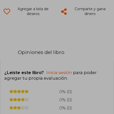
Agregar a lista de
Comparte y gana
deseos
dinero
Opiniones del libro
¿Leíste este libro?
Inicia sesión
para poder
agregar tu propia evaluación
.
0% (0)
0% (0)
0% (0)