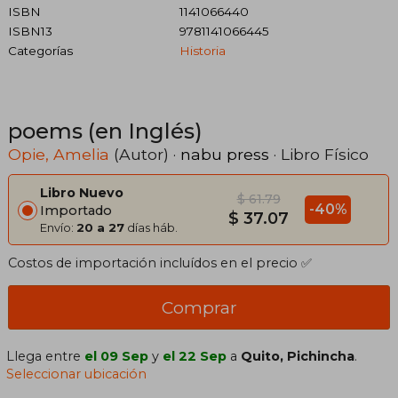
ISBN
1141066440
ISBN13
9781141066445
Categorías
Historia
poems (en Inglés)
Opie, Amelia
(Autor) ·
nabu press
· Libro Físico
Libro Nuevo
$ 61.79
-40%
Importado
$ 37.07
Envío:
20 a 27
días háb.
Costos de importación incluídos en el precio ✅
Comprar
Llega entre
el 09 Sep
y
el 22 Sep
a
Quito, Pichincha
.
Seleccionar ubicación