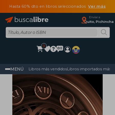
Hasta 60% dto en libros seleccionados
Ver más
Enviar a
Quito, Pichincha
0
MENÚ
Libros más vendidos
Libros importados más v