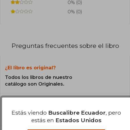
0% (0)
0% (0)
Preguntas frecuentes sobre el libro
¿El libro es original?
Todos los libros de nuestro
catálogo son Originales.
¿En qué Idioma está escrito el
libro?
Estás viendo
Buscalibre Ecuador
, pero
El libro está escrito en Inglés.
estás en
Estados Unidos