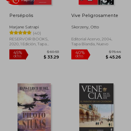
Persépolis
Vive Peligrosamente
Marjane Satrapi
Skorzeny, Otto
(40)
RESERVOIR BOOKS,
Editorial Acervo, 2004,
2020, 1 Edición, Tapa
Tapa Blanda, Nuevo
Blanda, Nuevo
Rápido
$ 60.53
$ 75.
45%
40%
dcto.
dcto.
$ 33.29
$ 45.