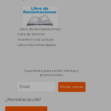
Libro de Reclamaciones
$ 53.99
$ 34.
40%
45%
Lista de autores
dcto.
dcto.
$ 32.39
$ 18.
Incentivo a la Lectura
Libros Recomendados
Suscríbete para recibir ofertas y
promociones
¿Necesitas ayuda?