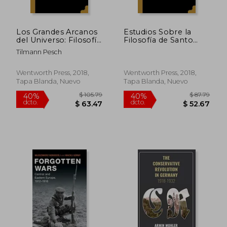
Los Grandes Arcanos
Estudios Sobre la
del Universo: Filosofía
Filosofía de Santo
de la Naturaleza.
Tomas, Volume 3.
Tilmann Pesch
Wentworth Press, 2018,
Wentworth Press, 2018,
Tapa Blanda, Nuevo
Tapa Blanda, Nuevo
$ 44.72
$ 35.
45%
45%
dcto.
dcto.
$ 24.60
$ 19.