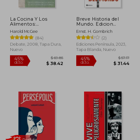
La Cocina Y Los
Breve Historia del
Alimentos:
Mundo. Edicion
Enciclopedia de la
Ilustrada
Harold McGee
Ernst. H. Gombrich
Ciencia Y La Cultura
(84)
(2)
de la Comida / On
Food and Cooking
Debate, 2008, Tapa Dura,
Ediciones Península, 2023,
Nuevo
Tapa Blanda, Nuevo
$ 69.85
$ 57
45%
45%
dcto.
dcto.
$ 38.42
$ 31.