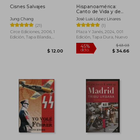
Cisnes Salvajes
Hispanoamérica:
Canto de Vida y de
Esperanza
Jung Chang
José Luis López Linares
$ 93.79
$ 57
40%
45%
(21)
(1)
dcto.
dcto.
$ 56.27
$ 31.
Circe Ediciones, 2006, 1
Plaza Y Janés, 2024, 001
Edición, Tapa Blanda,
Edición, Tapa Dura, Nuevo
Nuevo
Rápido