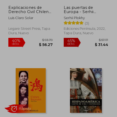
Explicaciones de
Las puertas de
$ 91.96
$ 51
45%
45%
Derecho Civil Chileno
Europa - Serhii
dcto.
dcto.
$ 50.58
$ 28.
y Comparado,
Plokhy - Libro Físico
Luis Claro Solar
Serhii Plokhy
Volume 3.
(3)
Legare Street Press, Tapa
Ediciones Península, 2022,
Dura, Nuevo
Tapa Dura, Nuevo