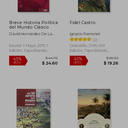
Breve Historia Política
Fidel Castro
del Mundo Clásico
David Hernández De La
Ignacio Ramonet
Fuente,Pedro Barceló
(2)
$ 47.69
$ 61
45%
45%
Escolar Y Mayo, 2017, 1
Debolsillo, 2016, 001
dcto.
dcto.
$ 26.23
$ 34.
Edición, Tapa Blanda,
Edición, Tapa Blanda,
Nuevo
Nuevo