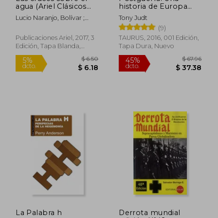
agua (Ariel Clásicos
historia de Europa
Ecuatorianos)
desde 1945
Lucio Naranjo, Bolívar ;
Tony Judt
Karolys, Paola ; Karolys,
(9)
Gabriel
Publicaciones Ariel, 2017, 3
TAURUS, 2016, 001 Edición,
Edición, Tapa Blanda,
Tapa Dura, Nuevo
Nuevo
$ 48.62
$ 46.
45%
45%
dcto.
dcto.
$ 26.74
$ 25.
La Palabra h
Derrota mundial