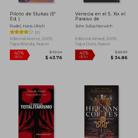
Piloto de Stukas (5º
Venecia en el S. Xix el
Ed. )
Paraiso de
Rudel, Hans-Ulrich
John Julius Norwich
(9)
Editorial Acervo, 2009,
Editorial Almed, 2009,
Tapa Blanda, Nuevo
Tapa Dura, Nuevo
$ 72.94
$ 63.
40%
45%