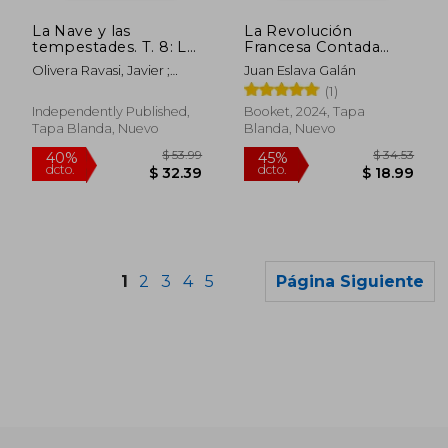
45%
45%
dcto.
dcto.
$ 145.30
$ 43.
La Nave y las
La Revolución
tempestades. T. 8: La
Francesa Contada
Revolución francesa.
Para Escépticos
Olivera Ravasi, Javier ;
Juan Eslava Galán
La revolución
Sáenz, Alfredo
(1)
desatada
Independently Published,
Booket, 2024, Tapa
Tapa Blanda, Nuevo
Blanda, Nuevo
1
2
3
4
5
Página Siguiente