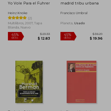
Yo Vole Para el Fuhrer
madrid tribu urbana
Heinz Knoke
Francisco Umbral
(2)
Multilibros, 2007, Tapa
Planeta,
Usado
$ 63.
Blanda, Nuevo
45%
dcto.
$ 12.00
$ 34.