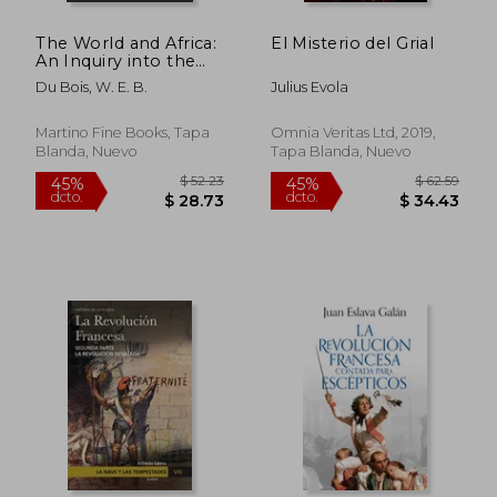
The World and Africa:
El Misterio del Grial
An Inquiry into the
Part Which Africa Has
Du Bois, W. E. B.
Julius Evola
Played in World
History (en Inglés)
Martino Fine Books, Tapa
Omnia Veritas Ltd, 2019,
Blanda, Nuevo
Tapa Blanda, Nuevo
$ 264.18
$ 79.