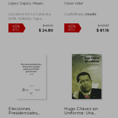
Transición a la
López Zapico, Misael
César Vidal
Consolidación
Arturo,Alija Garabito, Adela
Democrática (1986-
María,Pereira Castañares,
2001) (Investigación y
Los Libros De La Catarata,
Cus/edhasa,
Usado
Juan Carlos
Debate)
2018, 1 Edición, Tapa
Blanda, Nuevo
$ 48.64
$ 34.
45%
45%
dcto.
dcto.
$ 26.75
$ 19.
Elecciones
Hugo Chávez sin
Presidenciales,
Uniforme: Una
Democracia y
Historia Personal