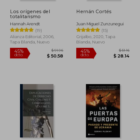
dcto.
dcto.
$ 43.76
$ 34.
Los orígenes del
Hernán Cortés
totalitarismo
Hannah Arendt
Juan Miguel Zunzunegui
(19)
(15)
Alianza Editorial, 2006,
Grijalbo, 2020, Tapa
Tapa Blanda, Nuevo
Blanda, Nuevo