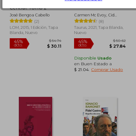
Historia Rural de Chile
Terror en lo Cañas
Central. Tomo 2
José Bengoa Cabello
Carmen Mc Evoy, Cid
Rodríguez, Gabriel Patricio
(2)
(8)
LOM, 2015, 1 Edición, Tapa
Taurus, 2021, Tapa Blanda,
Blanda, Nuevo
Nuevo
$ 53.46
$ 62
45%
45%
dcto.
dcto.
$ 29.40
$ 34.
Disponible
Usado
en Buen Estado a
$ 21.04
.
Comprar Usado