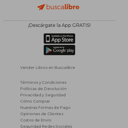
$ 52.23
$ 62.
45%
45%
¡Descárgate la App GRATIS!
dcto.
dcto.
$ 28.73
$ 34.
Vender Libros en Buscalibre
Términos y Condiciones
Políticas de Devolución
Privacidad y Seguridad
Cómo Comprar
Nuestras Formas de Pago
Opiniones de Clientes
Costos de Envío
Seguridad Redes Sociales