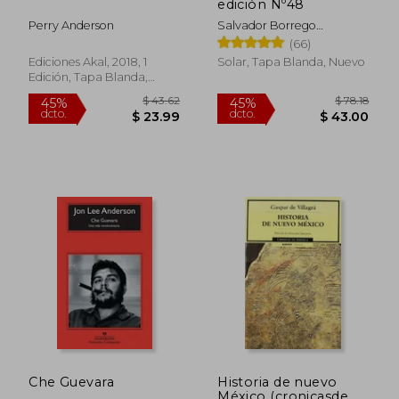
edición Nº48
Perry Anderson
Salvador Borrego
Escalante
(66)
Ediciones Akal, 2018, 1
Solar, Tapa Blanda, Nuevo
Edición, Tapa Blanda,
Nuevo
$ 6.50
$ 67.
5%
45%
dcto.
dcto.
$ 6.18
$ 37.
Che Guevara
Historia de nuevo
México (cronicasde