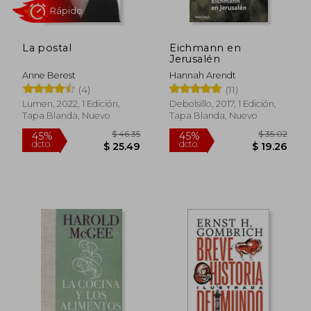
La postal
Eichmann en
Jerusalén
Anne Berest
Hannah Arendt
Rápido
(4)
(11)
Lumen, 2022, 1 Edición,
Debolsillo, 2017, 1 Edición,
Tapa Blanda, Nuevo
Tapa Blanda, Nuevo
$ 46.35
$ 35.
45%
45%
dcto.
dcto.
$ 25.49
$ 19.