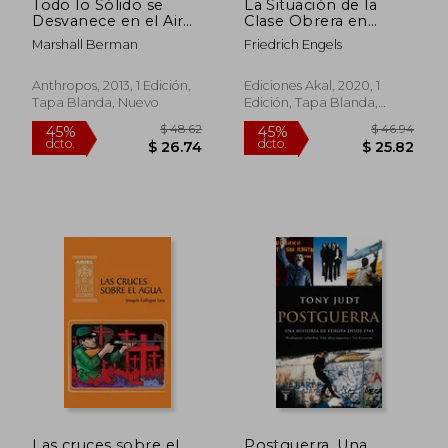
Todo lo Sólido se
La Situación de la
Desvanece en el Aire:
Clase Obrera en
La Experiencia de la
Inglaterra
Marshall Berman
Friedrich Engels
Modernidad
Anthropos, 2013, 1 Edición,
Ediciones Akal, 2020, 1
Tapa Blanda, Nuevo
Edición, Tapa Blanda,
Nuevo
$ 23.33
$ 36.
45%
45%
dcto.
dcto.
$ 12.83
$ 19.
Las cruces sobre el
Postguerra. Una