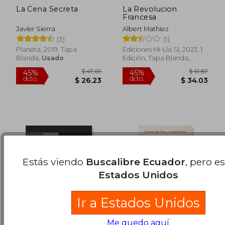
La Cena Secreta
La Revolucion
Francesa
Javier Sierra
Albert Mathiez
$ 39.75
$ 34.
45%
45%
(3)
(1)
dcto.
dcto.
$ 21.87
$ 18.
Planeta, 2019, Tapa
Ediciones Mi-Lla Sl, 2023, 1
Blanda,
Usado
Edición, Tapa Blanda,
Nuevo
Estás viendo
Buscalibre Ecuador
, pero e
Estados Unidos
Ir a Estados Unidos
Me quedo aquí