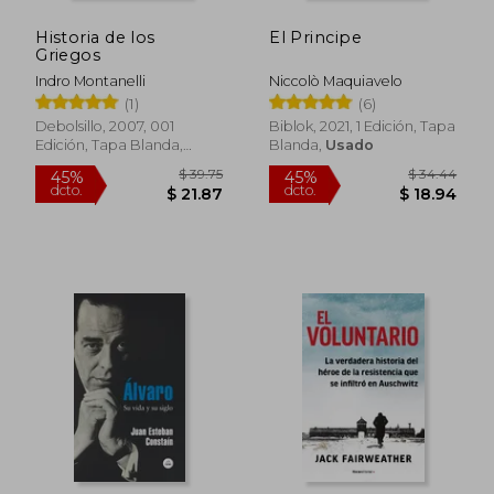
Historia de los
El Principe
Griegos
Indro Montanelli
Niccolò Maquiavelo
(1)
(6)
Debolsillo, 2007, 001
Biblok, 2021, 1 Edición, Tapa
Edición, Tapa Blanda,
Blanda,
Usado
Usado
$ 53.14
$ 48.
45%
45%
dcto.
dcto.
$ 29.22
$ 26.