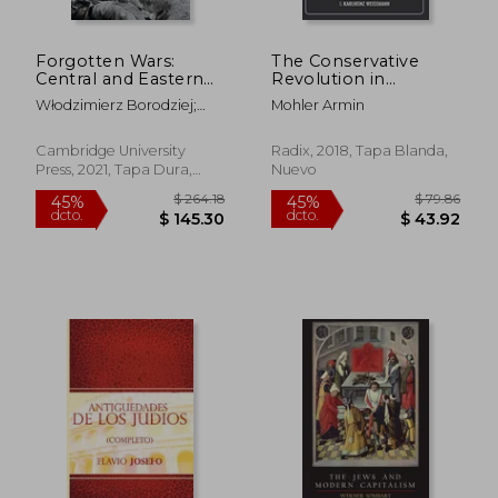
Forgotten Wars:
The Conservative
Central and Eastern
Revolution in
Europe, 1912–1916
Germany, 1918-1932
Włodzimierz Borodziej;
Mohler Armin
(Studies in the Social
(en Inglés)
Maciej G&Oacute;Rny
and Cultural History
of Modern Warfare)
Cambridge University
Radix, 2018, Tapa Blanda,
(en Inglés)
Press, 2021, Tapa Dura,
Nuevo
Rápido
Nuevo
$ 47.81
45%
dcto.
$ 26.30
$ 30.