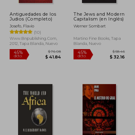
Antiguedades de los
The Jews and Modern
Judios (Completo)
Capitalism (en Inglés)
Josefo, Flavio
Werner Sombart
(10)
Www.bnpublishing.com,
Martino Fine Books, Tapa
2012, Tapa Blanda, Nuevo
Blanda, Nuevo
$ 105.79
$ 87.
40%
40%
dcto.
dcto.
$ 63.47
$ 52.