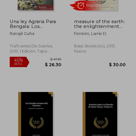
Una ley Agraria Para
measure of the earth:
Bengala: Los
the enlightenment
Comienzos de la
expedition that
Ranajit Guha
Ferreiro, Larrie D.
Dominación Británica
reshaped our world
de la India
(en Inglés)
Traficantes De Sueños,
Basic Books (az), 2013,
2013, 1 Edición, Tapa
Nuevo
Blanda, Nuevo
$ 54.74
$ 50.
45%
45%
dcto.
dcto.
$ 30.11
$ 27.