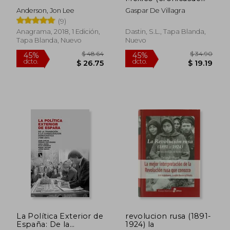
América, 22) (Cronicas
Anderson, Jon Lee
Gaspar De Villagra
De America)
(9)
Anagrama, 2018, 1 Edición,
Dastin, S.L., Tapa Blanda,
Tapa Blanda, Nuevo
Nuevo
$ 43.62
$ 78
45%
45%
dcto.
dcto.
$ 23.99
$ 43.
La Política Exterior de
revolucion rusa (1891-
España: De la
1924) la