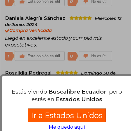
1
0
Esta opinión es útil
No es útil
Daniela Alegría Sánchez
Miércoles 12
de Junio, 2024
Compra Verificada
Llegó en excelente estado y cumplió mis
expectativas.
1
0
Esta opinión es útil
No es útil
Rosalidia Pedregal
Domingo 30 de
Junio, 2024
Compra Verificada
Estás viendo
Buscalibre Ecuador
, pero
Muy buen libro excelente!!
estás en
Estados Unidos
0
0
Esta opinión es útil
No es útil
Ir a Estados Unidos
Cargar más opiniones del libro
Me quedo aquí