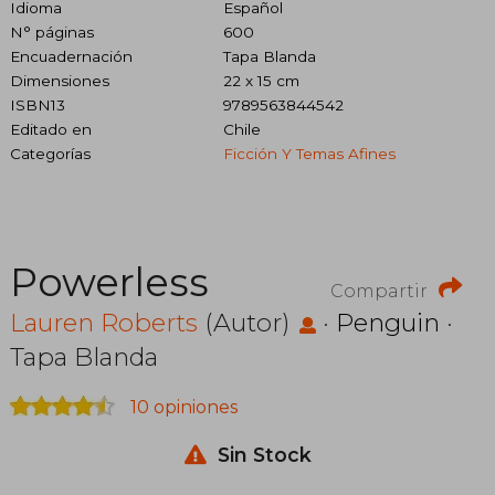
Idioma
Español
N° páginas
600
Encuadernación
Tapa Blanda
Dimensiones
22 x 15 cm
ISBN13
9789563844542
Editado en
Chile
Categorías
Ficción Y Temas Afines
Powerless
Compartir
Lauren Roberts
(Autor)
·
Penguin
·
Tapa Blanda
10 opiniones
Sin Stock