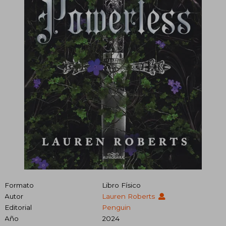
Formato
Libro Físico
Autor
Lauren Roberts
Editorial
Penguin
Año
2024