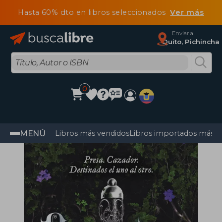
Hasta 60% dto en libros seleccionados
Ver más
Enviar a
Quito, Pichincha
0
MENÚ
Libros más vendidos
Libros importados más v