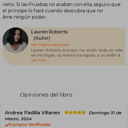
reino. Si las Pruebas no acaban con ella, seguro que
el príncipe lo hará cuando descubra que no
/ene ningún poder..
Lauren Roberts
(Autor)
Ver Página del Autor
Lauren Roberts Aunque ha vivido toda su vida
en Michigan, su mente ha viajado a un sinfín de
Ver más
mundos extraordinarios. Además de escribir
sobre ellos y sobre los romances nada vulgares
que viven sus habitantes, consigue colarse un
rato en estos reinos mágicos con el poder de la
lectura. Powerless, el primer libro de una trilogía,
marca su debut como escritora, el cual ha
causado gran furor en redes sociales como
Opiniones del libro
TikTok. Además de vivir en mundos de fantasía,
también se recrea en actividades más
mundanas como tejer, buscar palabras en
sopas de letras o colorear.
Andrea Padilla Villanes
Domingo 31 de
Marzo, 2024
Compra Verificada