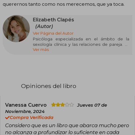
querernos tanto como nos merecemos, que ya toca.
Elizabeth Clapés
(Autor)
Ver Página del Autor
Psicóloga especializada en el ámbito de la
sexología clínica y las relaciones de pareja. Es
Ver más
originaria de la isla de Ibiza, pero se mudó a
Barcelona para poder estudiar psicología.
Actualmente, se dedica a la divulgación en
redes sociales (@esmipsicologa), a escribir y a
acompañar a personas en su proceso
terapéutico.
Opiniones del libro
Vanessa Cuervo
Jueves 07 de
Noviembre, 2024
Compra Verificada
Considero que es un libro que abarca mucho pero
no alcanza a profundizar lo suficiente en cada