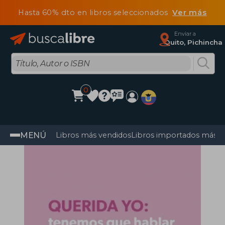
Hasta 60% dto en libros seleccionados
Ver más
Enviar a
Quito, Pichincha
0
MENÚ
Libros más vendidos
Libros importados más v