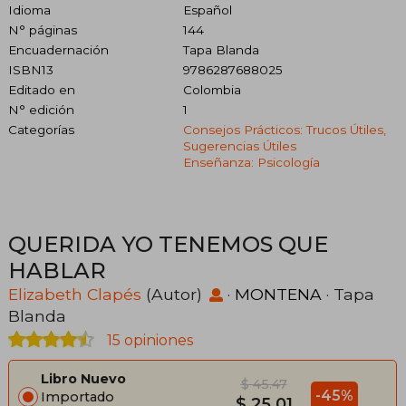
Idioma
Español
N° páginas
144
Encuadernación
Tapa Blanda
ISBN13
9786287688025
Editado en
Colombia
N° edición
1
Categorías
Consejos Prácticos: Trucos Útiles,
Sugerencias Útiles
Enseñanza: Psicología
QUERIDA YO TENEMOS QUE
HABLAR
Elizabeth Clapés
(Autor)
·
MONTENA
· Tapa
Blanda
15 opiniones
Libro Nuevo
$ 45.47
-45%
Importado
$ 25.01