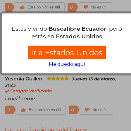
1
0
Esta opinión es útil
No es útil
Giovanny Andres Burbano Betancur
Estás viendo
Buscalibre Ecuador
, pero
Lunes 28 de Octubre, 2024
estás en
Estados Unidos
Compra Verificada
Muy buen libro, se entregó a tiempo en las
mejores condiciones. Gracias !!
Ir a Estados Unidos
0
0
Esta opinión es útil
No es útil
Me quedo aquí
Yesenia Guillen
Jueves 13 de Marzo,
2025
Compra Verificada
Lo leí lo ame
0
0
Esta opinión es útil
No es útil
Cargar más opiniones del libro