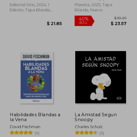
Editorial Sirio, 2024, 1
Planeta, 2023, Tapa
Edición, Tapa Blanda,
Blanda, Nuevo
Nuevo
$ 45.11
$ 47.
45%
40%
dcto.
dcto.
$ 24.81
$ 28.
Habilidades Blandas a
La Amistad Segun
la Vena
Snoopy
David Fischman
Charles Schulz
(9)
(5)