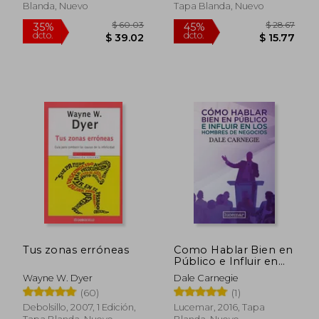
Blanda, Nuevo
Tapa Blanda, Nuevo
Rápido
$ 20.
50%
Tus zonas erróneas
Como Hablar Bien en
dcto.
$ 17.58
$ 10.
Público e Influir en
los Hombres de
Wayne W. Dyer
Dale Carnegie
Negocios
(60)
(1)
Debolsillo, 2007, 1 Edición,
Lucemar, 2016, Tapa