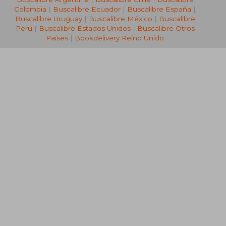
Colombia
|
Buscalibre Ecuador
|
Buscalibre España
|
Buscalibre Uruguay
|
Buscalibre México
|
Buscalibre
Perú
|
Buscalibre Estados Unidos
|
Buscalibre Otros
Países
|
Bookdelivery Reino Unido