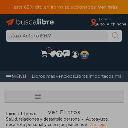
Hasta 60% dto en libros seleccionados
Ver más
Enviar a
Quito, Pichincha
0
MENÚ
Libros más vendidos
Libros importados más v
=
Ver Filtros
Inicio
Libros
Salud, relaciones y desarrollo personal
Autoayuda,
desarrollo personal y consejos prácticos
Consejos