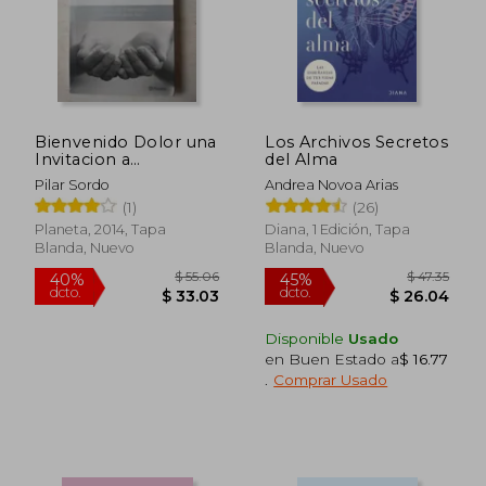
$ 36.74
$ 55.
45%
45%
dcto.
dcto.
$ 20.21
$ 30.
Bienvenido Dolor una
Los Archivos Secretos
Invitacion a
del Alma
Desarrollar la
Pilar Sordo
Andrea Novoa Arias
Voluntad de ser Feliz
(1)
(26)
Planeta, 2014, Tapa
Diana, 1 Edición, Tapa
Blanda, Nuevo
Blanda, Nuevo
Disponible
Usado
en Buen Estado a
$ 16.77
.
Comprar Usado