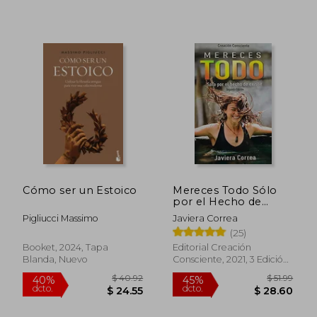
$ 45.47
$ 35.
45%
45%
dcto.
dcto.
$ 25.01
$ 19.
Cómo ser un Estoico
Mereces Todo Sólo
por el Hecho de
Existir
Pigliucci Massimo
Javiera Correa
(25)
Booket, 2024, Tapa
Editorial Creación
Blanda, Nuevo
Consciente, 2021, 3 Edición,
Tapa Blanda, Nuevo