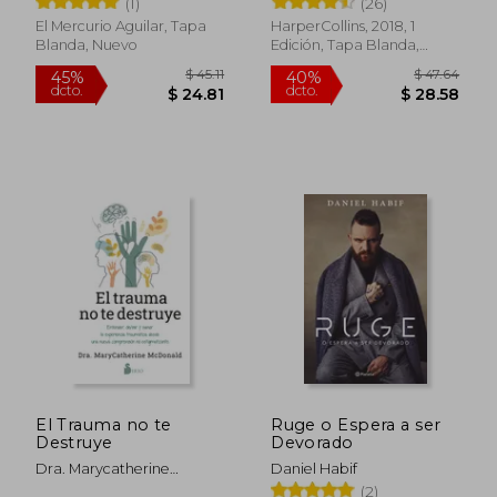
(1)
(26)
Vida
El Mercurio Aguilar, Tapa
HarperCollins, 2018, 1
Blanda, Nuevo
Edición, Tapa Blanda,
Nuevo
$ 48.20
$ 37.
45%
45%
dcto.
dcto.
$ 26.51
$ 20.
El Trauma no te
Ruge o Espera a ser
Destruye
Devorado
Dra. Marycatherine
Daniel Habif
Mcdonald
(2)