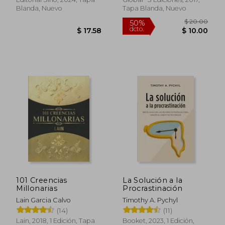
Blanda, Nuevo
Tapa Blanda, Nuevo
$ 47.58
$ 34.
40%
45%
dcto.
dcto.
$ 28.55
$ 19.
101 Creencias
La Solución a la
Millonarias
Procrastinación
Lain Garcia Calvo
Timothy A. Pychyl
(14)
(11)
Lain, 2018, 1 Edición, Tapa
Booket, 2023, 1 Edición,