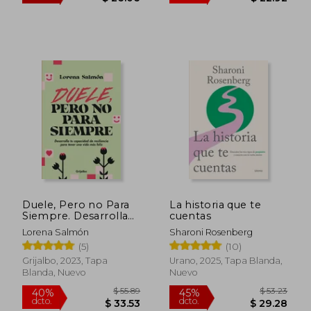
$ 37.95
$ 44.
45%
45%
dcto.
dcto.
$ 20.87
$ 24.
Duele, Pero no Para
La historia que te
Siempre. Desarrolla
cuentas
tu Capacidad de
Lorena Salmón
Sharoni Rosenberg
Resiliencia Para Tener
(5)
(10)
una Vida más Feliz
Grijalbo, 2023, Tapa
Urano, 2025, Tapa Blanda,
Blanda, Nuevo
Nuevo