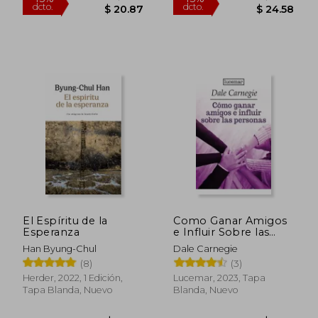
$ 34.27
$ 44.
40%
45%
dcto.
dcto.
$ 20.56
$ 24.
El Espíritu de la
Como Ganar Amigos
Esperanza
e Influir Sobre las
Personas
Han Byung-Chul
Dale Carnegie
(8)
(3)
Herder, 2022, 1 Edición,
Lucemar, 2023, Tapa
Tapa Blanda, Nuevo
Blanda, Nuevo