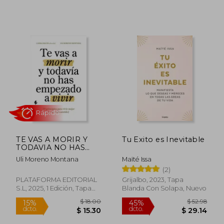
$ 47.38
$ 38.
45%
40%
dcto.
dcto.
$ 26.06
$ 22.
TE VAS A MORIR Y
Tu Exito es Inevitable
TODAVIA NO HAS
EMPEZADO A VIVIR
Uli Moreno Montana
Maïté Issa
(2)
PLATAFORMA EDITORIAL
Grijalbo, 2023, Tapa
S.L, 2025, 1 Edición, Tapa
Blanda Con Solapa, Nuevo
Blanda, Nuevo