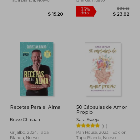
Tapa Blanda, Nuevo
Blanda, Nuevo
Recetas Para el Alma
50 Cápsulas de Amor
Propio
Bravo Christian
Sara Espejo
$ 60.03
$ 28.
35%
45%
(11)
dcto.
dcto.
$ 39.02
$ 15.
Grijalbo, 2024, Tapa
Pan House, 2023, 1 Edición,
Blanda, Nuevo
Tapa Blanda, Nuevo