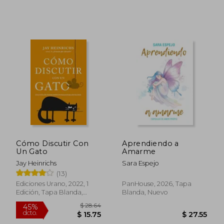
$ 19.99
$ 7.
Cómo Discutir Con
Aprendiendo a
Un Gato
Amarme
Jay Heinrichs
Sara Espejo
(13)
Ediciones Urano, 2022, 1
PanHouse, 2026, Tapa
Edición, Tapa Blanda,
Blanda, Nuevo
Nuevo