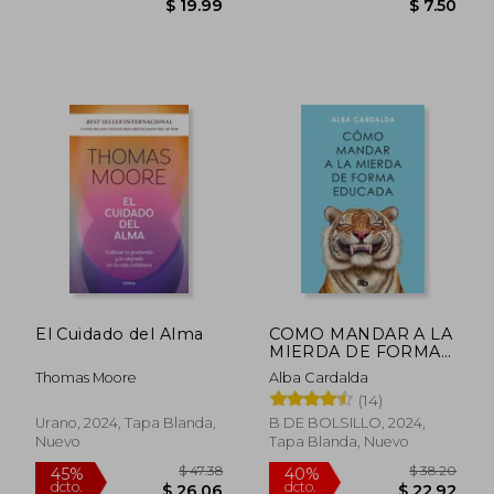
$ 52.
45%
dcto.
$ 26.60
$ 28.
El Cuidado del Alma
COMO MANDAR A LA
MIERDA DE FORMA
EDUCADA
Thomas Moore
Alba Cardalda
(14)
Urano, 2024, Tapa Blanda,
B DE BOLSILLO, 2024,
Nuevo
Tapa Blanda, Nuevo