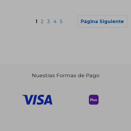
1
2
3
4
5
Página Siguiente
Nuestras Formas de Pago
$ 28.64
45%
dcto.
$ 15.75
$ 27.