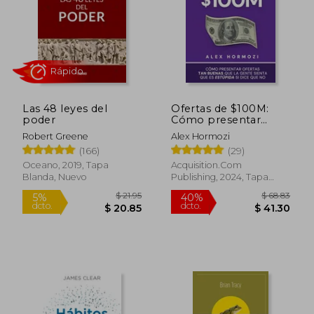
Las 48 leyes del
Ofertas de $100M:
poder
Cómo presentar
ofertas tan buenas
Robert Greene
Alex Hormozi
que la gente sienta
Rápido
(166)
(29)
que es estúpida si dice
que no
Oceano, 2019, Tapa
Acquisition.Com
Blanda, Nuevo
Publishing, 2024, Tapa
Blanda, Nuevo
$ 21.95
$ 68.
5%
40%
dcto.
dcto.
$ 20.85
$ 41.