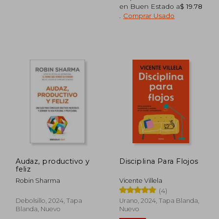
en Buen Estado a
$ 19.78
.
Comprar Usado
Audaz, productivo y
Disciplina Para Flojos
feliz
Robin Sharma
Vicente Villela
$ 44.92
$ 44.
45%
40%
(4)
dcto.
dcto.
$ 24.71
$ 26.
Debolsillo, 2024, Tapa
Urano, 2024, Tapa Blanda,
Blanda, Nuevo
Nuevo