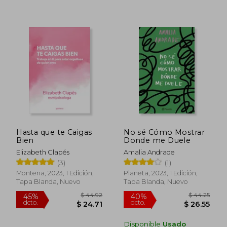
Hasta que te Caigas
No sé Cómo Mostrar
Bien
Donde me Duele
Elizabeth Clapés
Amalia Andrade
(3)
(1)
$ 40.92
$ 51
40%
45%
Montena, 2023, 1 Edición,
Planeta, 2023, 1 Edición,
dcto.
dcto.
$ 24.55
$ 28.
Tapa Blanda, Nuevo
Tapa Blanda, Nuevo
Disponible
Usado