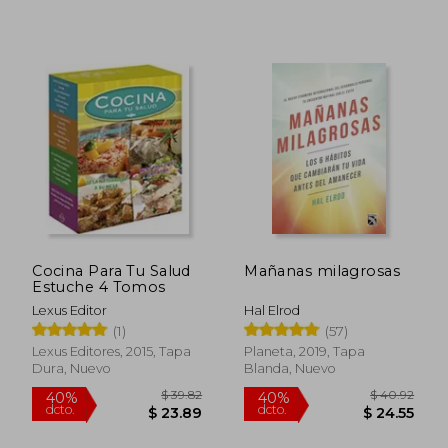
$ 55.89
$ 53.
40%
45%
Cocina Para Tu Salud
Mañanas milagrosas
dcto.
dcto.
$ 33.53
$ 29.
Estuche 4 Tomos
Lexus Editor
Hal Elrod
(1)
(57)
Lexus Editores, 2015, Tapa
Planeta, 2019, Tapa
Dura, Nuevo
Blanda, Nuevo