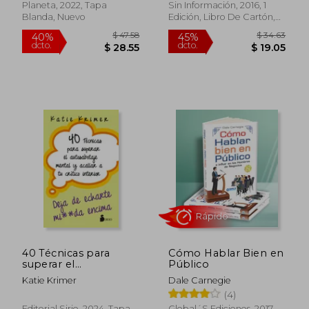
Planeta, 2022, Tapa
Sin Información, 2016, 1
Blanda, Nuevo
Edición, Libro De Cartón,
Nuevo
$ 39.
40%
dcto.
$ 21.85
$ 23.
40 Técnicas para
Cómo Hablar Bien en
superar el
Público
autosabotaje mental
Katie Krimer
Dale Carnegie
y acallar a tu crítico
(4)
interior
Editorial Sirio, 2024, Tapa
Global´S Ediciones, 2017,