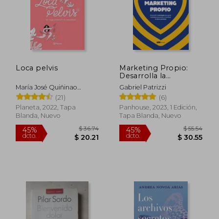
$ 43.13
$ 33.
40%
45%
dcto.
dcto.
$ 25.88
$ 18.
Loca pelvis
Marketing Propio:
Desarrolla la
Estrategia Para Ganar
María José Quiñinao
Gabriel Patrizzi
Visibilidad, Posicionar
Aguilar
(21)
(6)
y Monetizar tu Marca
Personal
Planeta, 2022, Tapa
Panhouse, 2023, 1 Edición,
Blanda, Nuevo
Tapa Blanda, Nuevo