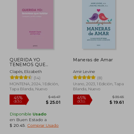
$ 55.06
$ 47.
40%
45%
dcto.
dcto.
$ 33.03
$ 26.
QUERIDA YO
Maneras de Amar
TENEMOS QUE
HABLAR
Clapés, Elizabeth
Amir Levine
(14)
(8)
MONTENA, 2024, 1 Edición,
Urano, 2023, 1 Edición, Tapa
Tapa Blanda, Nuevo
Blanda, Nuevo
Disponible
Usado
en Buen Estado a
$ 20.45
.
Comprar Usado