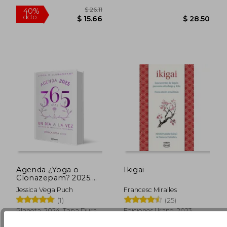
Agenda ¿Yoga o
Ikigai
Clonazepam? 2025.
365 días, un día a la
Jessica Vega Puch
Francesc Miralles
vez
(1)
(25)
Planeta, 2024, Tapa Dura,
Ediciones Urano, 2023,
$ 36.
35%
Nuevo
Tapa Blanda, Nuevo
dcto.
$ 15.20
$ 23.