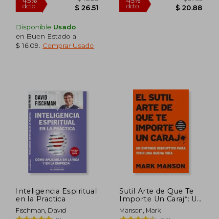
Disponible
Usado
$ 46.
45%
dcto.
en Buen Estado a
$ 15.20
$ 25.
$ 16.09
.
Comprar Usado
Inteligencia Espiritual
Sutil Arte de Que Te
en la Practica
Importe Un Caraj*: Un
Enfoque Disruptivo
Fischman, David
Manson, Mark
Para Vivir Una Buena