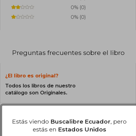
0% (0)
0% (0)
Preguntas frecuentes sobre el libro
¿El libro es original?
Todos los libros de nuestro
catálogo son Originales.
¿Cuál es la encuadernación de este libro?
Estás viendo
Buscalibre Ecuador
, pero
La encuadernación de esta edición es Tapa
estás en
Estados Unidos
Blanda.