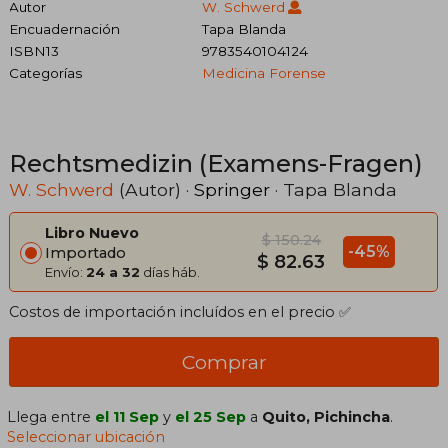
Autor
W. Schwerd
Encuadernación
Tapa Blanda
ISBN13
9783540104124
Categorías
Medicina Forense
Rechtsmedizin (Examens-Fragen)
W. Schwerd
(Autor) ·
Springer
· Tapa Blanda
Libro Nuevo
$ 150.24
-45%
Importado
$ 82.63
Envío:
24 a 32
días háb.
Costos de importación incluídos en el precio ✅
Comprar
Llega entre
el 11 Sep
y
el 25 Sep
a
Quito, Pichincha
.
Seleccionar ubicación