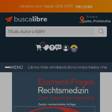
¡Verano con hasta 45% OFF!
Ver más
Enviar a
Quito, Pichincha
0
MENÚ
Libros más vendidos
Libros importados más v