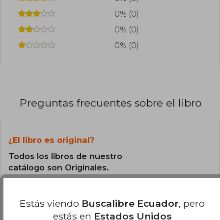
0% (0)
0% (0)
0% (0)
Preguntas frecuentes sobre el libro
¿El libro es original?
Todos los libros de nuestro
catálogo son Originales.
¿En qué Idioma está escrito el
Estás viendo
Buscalibre Ecuador
, pero
libro?
estás en
Estados Unidos