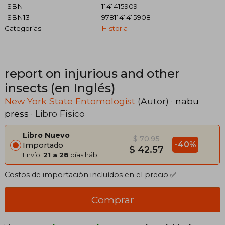
ISBN
1141415909
ISBN13
9781141415908
Categorías
Historia
report on injurious and other
insects (en Inglés)
New York State Entomologist
(Autor) ·
nabu
press
· Libro Físico
Libro Nuevo
$ 70.95
-40%
Importado
$ 42.57
Envío:
21 a 28
días háb.
Costos de importación incluídos en el precio ✅
Comprar