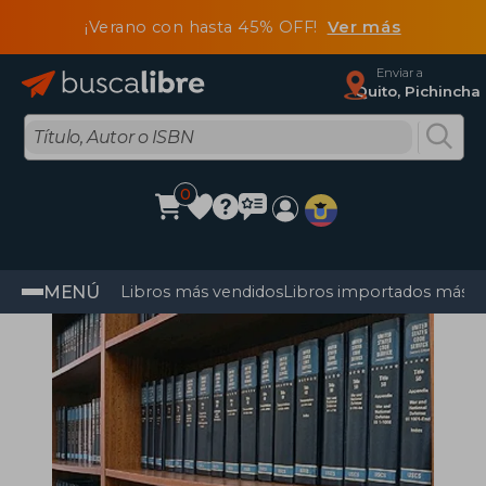
¡Verano con hasta 45% OFF!
Ver más
Enviar a
Quito, Pichincha
0
MENÚ
Libros más vendidos
Libros importados más v