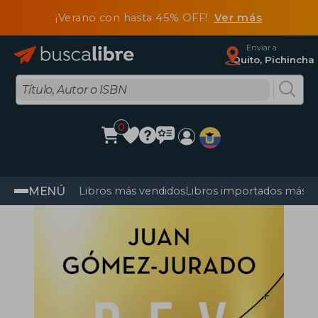
¡Verano con hasta 45% OFF!
Ver más
Enviar a
Quito, Pichincha
0
MENÚ
Libros más vendidos
Libros importados más v