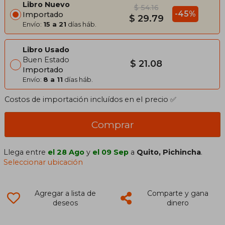
Libro Nuevo
$ 54.16
-45%
Importado
$ 29.79
Envío:
15 a 21
días háb.
Libro Usado
Buen Estado
$ 21.08
Importado
Envío:
8 a 11
días háb.
Costos de importación incluídos en el precio ✅
Comprar
Llega entre
el 28 Ago
y
el 09 Sep
a
Quito, Pichincha
.
Seleccionar ubicación
Agregar a lista de
Comparte y gana
deseos
dinero