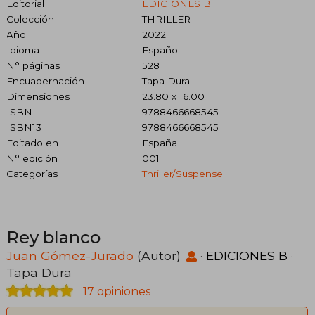
Editorial
EDICIONES B
Colección
THRILLER
Año
2022
Idioma
Español
N° páginas
528
Encuadernación
Tapa Dura
Dimensiones
23.80 x 16.00
ISBN
9788466668545
ISBN13
9788466668545
Editado en
España
N° edición
001
Categorías
Thriller/suspense
Rey blanco
Juan Gómez-Jurado
(Autor)
·
EDICIONES B
·
Tapa Dura
17 opiniones