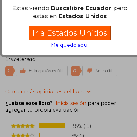
Compra Verificada
Estás viendo
Buscalibre Ecuador
, pero
Magnífico, altamente adictivo.
estás en
Estados Unidos
1
0
Esta opinión es útil
No es útil
Ir a Estados Unidos
Pablo Llorens Santamaria
Domingo
20 de Junio, 2021
Me quedo aquí
Compra Verificada
Entretenido
1
0
Esta opinión es útil
No es útil
Cargar más opiniones del libro
¿Leíste este libro?
Inicia sesión
para poder
agregar tu propia evaluación
.
88% (15)
6% (1)