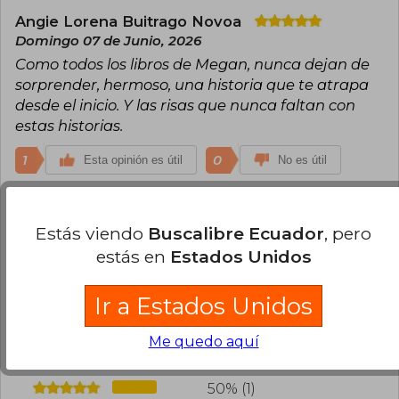
o déjame, Sorpréndeme, Melocotón loco y Te lo
dije.
Angie Lorena Buitrago Novoa
Domingo 07 de Junio, 2026
Pídeme lo que quieras, su debut en el género
Como todos los libros de Megan, nunca dejan de
erótico, fue premiada con las Tres Plumas a la
sorprender, hermoso, una historia que te atrapa
mejor novela erótica que otorga el Premio
Pasión por la Novela Romántica.
desde el inicio. Y las risas que nunca faltan con
estas historias.
Megan Maxwell vive en un precioso pueblo de
Madrid, en compañía de su marido, sus hijos, su
1
0
Esta opinión es útil
No es útil
perro Drako y sus gatos Romeo y Julieta.
Marta Pinto
Miércoles 27 de Mayo, 2026
Estás viendo
Buscalibre Ecuador
, pero
Parece interesante
estás en
Estados Unidos
0
0
Esta opinión es útil
No es útil
Ir a Estados Unidos
¿Leíste este libro?
Inicia sesión
para poder
agregar tu propia evaluación
.
Me quedo aquí
50% (1)