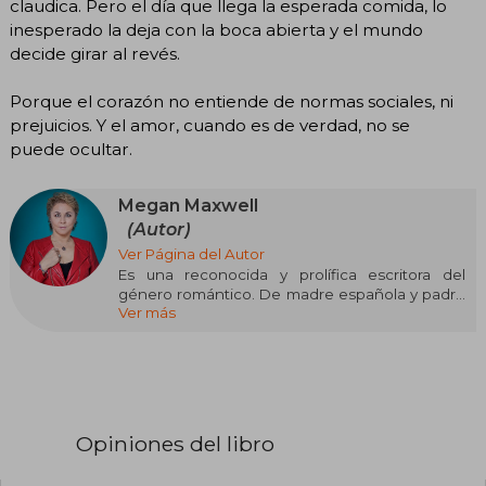
claudica. Pero el día que llega la esperada comida, lo
inesperado la deja con la boca abierta y el mundo
decide girar al revés.
Porque el corazón no entiende de normas sociales, ni
prejuicios. Y el amor, cuando es de verdad, no se
puede ocultar.
Megan Maxwell
(Autor)
Ver Página del Autor
Es una reconocida y prolífica escritora del
género romántico. De madre española y padre
Ver más
estadounidense, ha publicado novelas como
Deseo concedido, Fue un beso tonto, Te
esperaré toda mi vida, Niyomismalosé, Las ranas
también se enamoran, ¿Y a ti qué te importa?,
Olvidé olvidarte, Las guerreras Maxwell. Desde
donde se domine la llanura, Los príncipes azules
también destiñen, Pídeme lo que quieras, Casi
Opiniones del libro
una novela, Llámame Bombón, Pídeme lo que
quieras, ahora y siempre, Pídeme lo que quieras