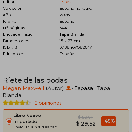
Editorial
Espasa
Colección
España narrativa
Año
2026
Idioma
Español
N° páginas
544
Encuadernación
Tapa Blanda
Dimensiones
15 x 23 cm
ISBN13
9788467082647
Editado en
España
Ríete de las bodas
Megan Maxwell
(Autor)
·
Espasa
· Tapa
Blanda
2 opiniones
Libro Nuevo
$ 53.67
-45%
Importado
$ 29.52
Envío:
13 a 20
días háb.