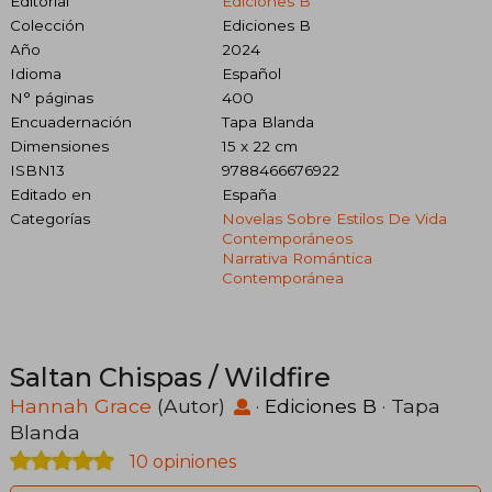
Editorial
Ediciones B
Colección
Ediciones B
Año
2024
Idioma
Español
N° páginas
400
Encuadernación
Tapa Blanda
Dimensiones
15 x 22 cm
ISBN13
9788466676922
Editado en
España
Categorías
Novelas Sobre Estilos De Vida
Contemporáneos
Narrativa Romántica
Contemporánea
Saltan Chispas / Wildfire
Hannah Grace
(Autor)
·
Ediciones B
· Tapa
Blanda
10 opiniones