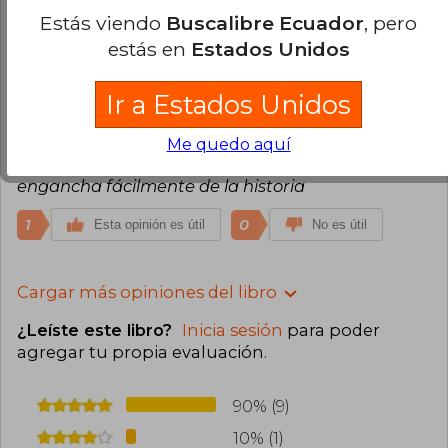
1
0
Esta opinión es útil
No es útil
Estás viendo
Buscalibre Ecuador
, pero
estás en
Estados Unidos
Nicole Sepulveda
Domingo 05 de
Enero, 2025
Ir a Estados Unidos
Compra Verificada
La calidad del libro es buenísima, lo recomiendo y
Me quedo aquí
la historia es súper entretenida y bonita, te
engancha fácilmente de la historia
1
0
Esta opinión es útil
No es útil
Cargar más opiniones del libro
¿Leíste este libro?
Inicia sesión
para poder
agregar tu propia evaluación
.
90% (9)
10% (1)