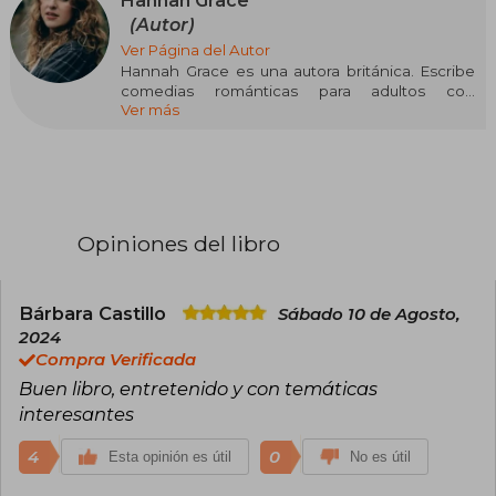
Hannah Grace
(Autor)
Ver Página del Autor
Hannah Grace es una autora británica. Escribe
comedias románticas para adultos con
Ver más
protagonistas que esconden una pequeña
parte de ella. Cuando no está describiendo los
ojos de todo el mundo diez mil veces por
capítulo o usando accidentalmente el mismo
nombre para varios personajes, puedes
encontrártela contando su vida por redes o, a
veces, devorando un libro de su interminable
Opiniones del libro
montaña de lecturas pendientes. Es la autora de
los best sellers Romper el hielo y Saltan chispas,
y la orgullosa madre de dos perritos. Su última
novela es En las nubes, la tercera entrega de la
Bárbara Castillo
Sábado 10 de Agosto,
serie «Maple Hills».
2024
Compra Verificada
Buen libro, entretenido y con temáticas
interesantes
4
0
Esta opinión es útil
No es útil