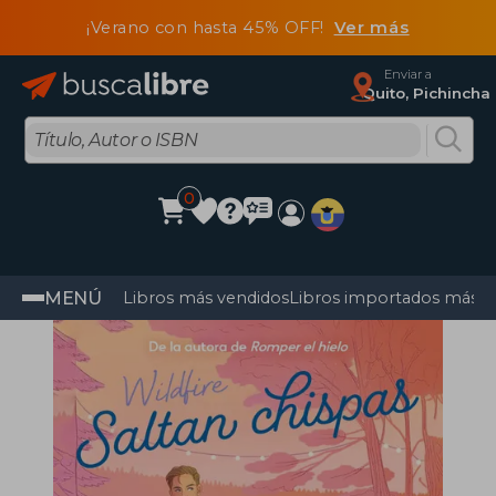
¡Verano con hasta 45% OFF!
Ver más
Enviar a
Quito, Pichincha
0
MENÚ
Libros más vendidos
Libros importados más v