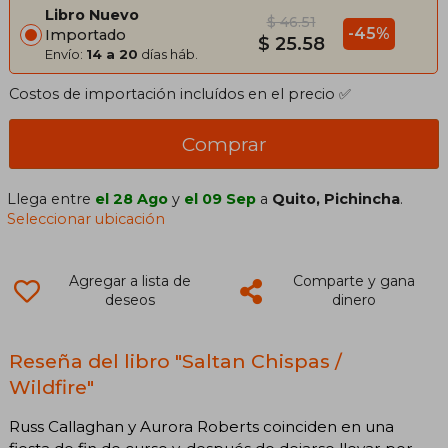
Libro Nuevo
$ 46.51
-45%
Importado
$ 25.58
Envío:
14 a 20
días háb.
Costos de importación incluídos en el precio ✅
Comprar
Llega entre
el 28 Ago
y
el 09 Sep
a
Quito, Pichincha
.
Seleccionar ubicación
Agregar a lista de
Comparte y gana
deseos
dinero
Reseña del libro "Saltan Chispas /
Wildfire"
Russ Callaghan y Aurora Roberts coinciden en una