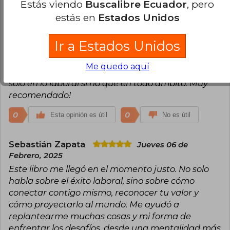
Constanza, donde a través de experiencias, teoría
Estás viendo
Buscalibre Ecuador
, pero
y ejercicios prácticos, te va acompañando en la
estás en
Estados Unidos
lectura (que termina siendo más parecido a tener
una sesión con ella!!). Me gustó cómo me lleva a
Ir a Estados Unidos
conectar conmigo misma, a identificarme en
distintos escenarios y a conectar con lo que sí
Me quedo aquí
quiero, y así descubrir por donde brillo, al final no
solo en lo laboral si no que en todo ámbito. Muy
recomendado!
0
0
Esta opinión es útil
No es útil
Sebastián Zapata
Jueves 06 de
Febrero, 2025
Este libro me llegó en el momento justo. No solo
habla sobre el éxito laboral, sino sobre cómo
conectar contigo mismo, reconocer tu valor y
cómo proyectarlo al mundo. Me ayudó a
replantearme muchas cosas y mi forma de
enfrentar los desafíos, desde una mentalidad más