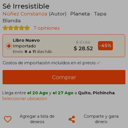
Sé Irresistible
Núñez Constanza
(Autor) ·
Planeta
· Tapa
Blanda
7 opiniones
Libro Nuevo
$ 51.86
-45%
Importado
$ 28.52
Envío:
8 a 11
días háb.
Costos de importación incluídos en el precio ✅
Comprar
Llega entre
el 20 Ago
y
el 27 Ago
a
Quito, Pichincha
.
Seleccionar ubicación
Agregar a lista de
Comparte y gana
deseos
dinero