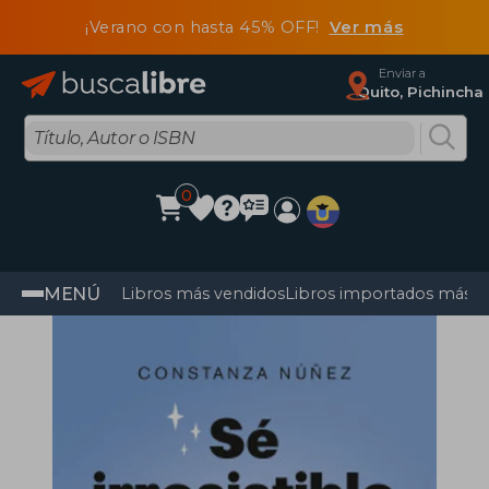
¡Verano con hasta 45% OFF!
Ver más
Enviar a
Quito, Pichincha
0
MENÚ
Libros más vendidos
Libros importados más v