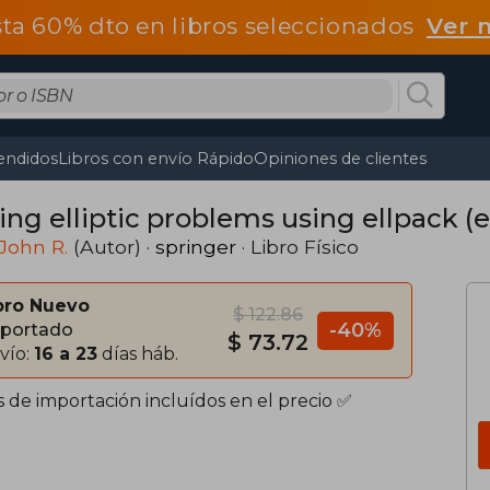
ta 60% dto en libros seleccionados
Ver 
endidos
Libros con envío Rápido
Opiniones de clientes
ing elliptic problems using ellpack (e
 John R.
(Autor) ·
springer
· Libro Físico
bro Nuevo
$ 122.86
-40%
portado
$ 73.72
vío:
16 a 23
días háb.
s de importación incluídos en el precio ✅