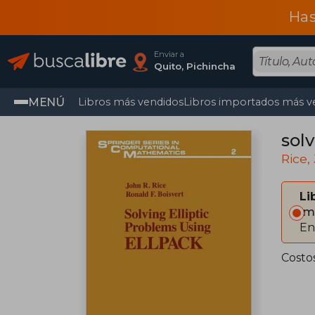
Has
Enviar a
Quito, Pichincha
MENÚ
Libros más vendidos
Libros importados más v
solv
Rice,
Li
Im
En
Costo