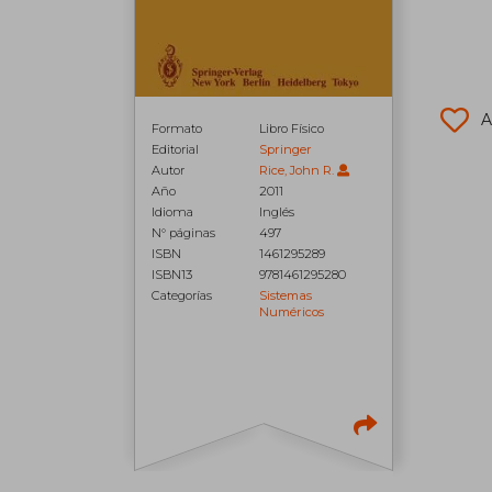
A
Formato
Libro Físico
Editorial
Springer
Autor
Rice, John R.
Año
2011
Idioma
Inglés
N° páginas
497
ISBN
1461295289
ISBN13
9781461295280
Categorías
Sistemas
Numéricos