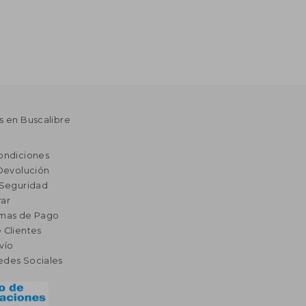
s en Buscalibre
ondiciones
 Devolución
 Seguridad
ar
rmas de Pago
 Clientes
vío
edes Sociales