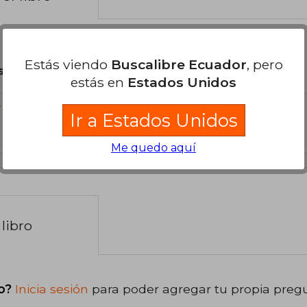
Estás viendo
Buscalibre Ecuador
, pero
son Originales.
estás en
Estados Unidos
?
Ir a Estados Unidos
Me quedo aquí
libro
o?
Inicia sesión
para poder agregar tu propia preg