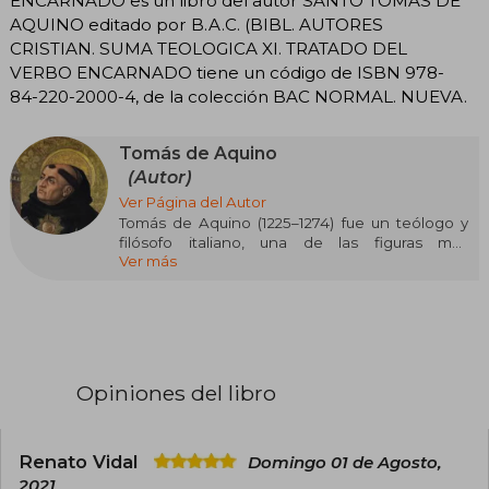
ENCARNADO es un libro del autor SANTO TOMAS DE
AQUINO editado por B.A.C. (BIBL. AUTORES
CRISTIAN. SUMA TEOLOGICA XI. TRATADO DEL
VERBO ENCARNADO tiene un código de ISBN 978-
84-220-2000-4, de la colección BAC NORMAL. NUEVA.
Tomás de Aquino
(Autor)
Ver Página del Autor
Tomás de Aquino (1225–1274) fue un teólogo y
filósofo italiano, una de las figuras más
Ver más
influyentes de la escolástica medieval y de la
Iglesia católica. Nació en Roccasecca, cerca de
Nápoles, en el seno de una familia noble. Desde
joven ingresó en la orden de los dominicos,
pese a la oposición de su familia, y estudió en
París y Colonia, donde fue discípulo de Alberto
Magno.
Opiniones del libro
Su pensamiento buscó armonizar la fe cristiana
con la razón, especialmente a través de la
filosofía de Aristóteles. Entre sus obras más
Renato Vidal
Domingo 01 de Agosto,
importantes destacan la Suma Teológica y la
2021