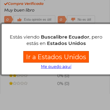
Compra Verificada
Muy buen libro
0
0
Esta opinión es útil
No es útil
¿Leíste este libro?
Inicia sesión
para poder
Estás viendo
Buscalibre Ecuador
, pero
agregar tu propia evaluación
.
estás en
Estados Unidos
100% (3)
Ir a Estados Unidos
0% (0)
Me quedo aquí
0% (0)
0% (0)
0% (0)