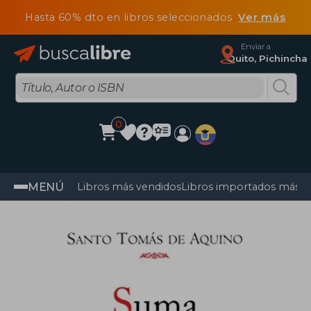
Hasta 60% dto en libros seleccionados
Ver más
Enviar a
Quito, Pichincha
0
MENÚ
Libros más vendidos
Libros importados más v