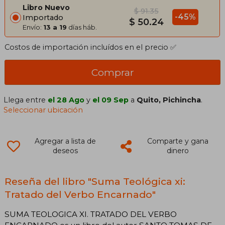
Libro Nuevo
$ 91.35
-45%
Importado
$ 50.24
Envío:
13 a 19
días háb.
Costos de importación incluídos en el precio ✅
Comprar
Llega entre
el 28 Ago
y
el 09 Sep
a
Quito, Pichincha
.
Seleccionar ubicación
Agregar a lista de
Comparte y gana
deseos
dinero
Reseña del libro "Suma Teológica xi:
Tratado del Verbo Encarnado"
SUMA TEOLOGICA XI. TRATADO DEL VERBO