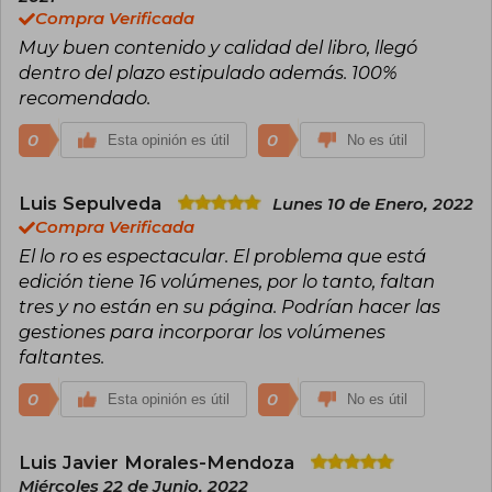
Suma contra los gentiles, donde desarrolla
Compra Verificada
temas sobre la existencia de Dios, la ley natural,
Muy buen contenido y calidad del libro, llegó
la moral y la relación entre razón y revelación.
dentro del plazo estipulado además. 100%
Fue canonizado en 1323 y proclamado Doctor
recomendado.
de la Iglesia en 1567. Su influencia perdura hasta
hoy, siendo considerado el principal
0
0
Esta opinión es útil
No es útil
representante del tomismo, corriente que
marcó profundamente la filosofía y la teología
occidentales.
Luis Sepulveda
Lunes 10 de Enero, 2022
Compra Verificada
El lo ro es espectacular. El problema que está
edición tiene 16 volúmenes, por lo tanto, faltan
tres y no están en su página. Podrían hacer las
gestiones para incorporar los volúmenes
faltantes.
0
0
Esta opinión es útil
No es útil
Luis Javier Morales-Mendoza
Miércoles 22 de Junio, 2022