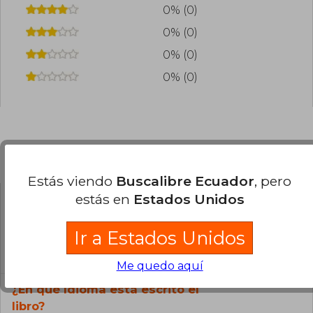
0% (0)
0% (0)
0% (0)
0% (0)
Preguntas frecuentes sobre el libro
Estás viendo
Buscalibre Ecuador
, pero
estás en
Estados Unidos
¿El libro es original?
Ir a Estados Unidos
Todos los libros de nuestro
catálogo son Originales.
Me quedo aquí
¿En qué Idioma está escrito el
libro?