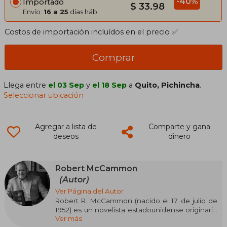
-40%
Importado
$ 33.98
Envío:
16 a 25
días háb.
Costos de importación incluídos en el precio ✅
Comprar
Llega entre
el 03 Sep
y
el 18 Sep
a
Quito, Pichincha
.
Seleccionar ubicación
Agregar a lista de
Comparte y gana
deseos
dinero
Robert McCammon
(Autor)
Ver Página del Autor
Robert R. McCammon (nacido el 17 de julio de
1952) es un novelista estadounidense originario
Ver más
de Birmingham, Alabama. Reconocido por su