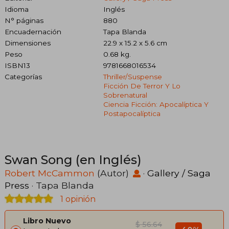
Idioma
Inglés
N° páginas
880
Encuadernación
Tapa Blanda
Dimensiones
22.9 x 15.2 x 5.6 cm
Peso
0.68 kg.
ISBN13
9781668016534
Categorías
Thriller/suspense
Ficción De Terror Y Lo
Sobrenatural
Ciencia Ficción: Apocalíptica Y
Postapocalíptica
Swan Song (en Inglés)
Robert McCammon
(Autor)
·
Gallery / Saga
Press
· Tapa Blanda
1 opinión
Libro Nuevo
$ 56.64