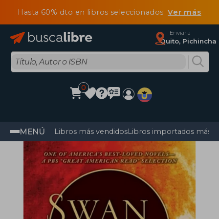
Hasta 60% dto en libros seleccionados
Ver más
Enviar a
Quito, Pichincha
0
MENÚ
Libros más vendidos
Libros importados más v