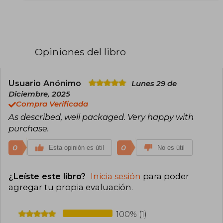
contribución al auge de la literatura de terror en
los Estados Unidos durante las décadas de 1970
y 1980, McCammon ha publicado numerosas
novelas y colecciones de relatos que han
dejado una huella significativa en el género.
Opiniones del libro
Usuario Anónimo
Lunes 29 de
Diciembre, 2025
Compra Verificada
As described, well packaged. Very happy with
purchase.
0
0
Esta opinión es útil
No es útil
¿Leíste este libro?
Inicia sesión
para poder
agregar tu propia evaluación
.
100% (1)