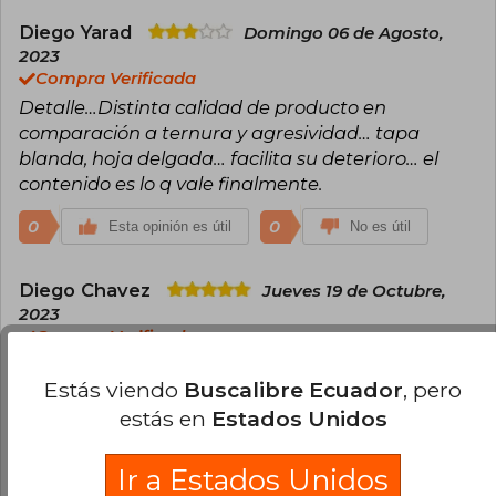
Actualmente vive y trabaja en Los Ángeles,
California.
Diego Yarad
Domingo 06 de Agosto,
2023
Compra Verificada
Detalle…Distinta calidad de producto en
comparación a ternura y agresividad… tapa
blanda, hoja delgada… facilita su deterioro… el
contenido es lo q vale finalmente.
0
0
Esta opinión es útil
No es útil
Diego Chavez
Jueves 19 de Octubre,
2023
Compra Verificada
Increíble. Es un libro en el que vale la pena invertir.
Estás viendo
Buscalibre Ecuador
, pero
Uno de los mejores en desarrollo personal. Con
respecto al producto y entrega, pues es un libro
estás en
Estados Unidos
básico que se mantiene en buen estado con el
cuidado adecuado. La entrega fue a tiempo y el
Ir a Estados Unidos
libro llegó en muy buenas condiciones.