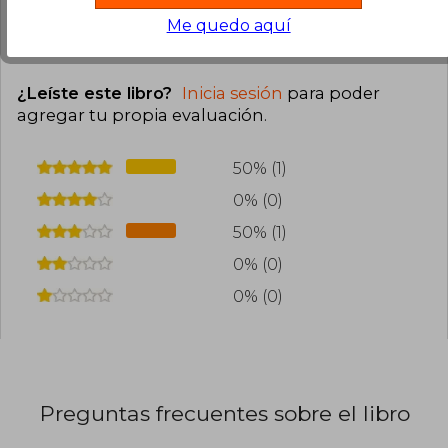
Me quedo aquí
0
0
Esta opinión es útil
No es útil
¿Leíste este libro?
Inicia sesión
para poder
agregar tu propia evaluación
.
50% (1)
0% (0)
50% (1)
0% (0)
0% (0)
Preguntas frecuentes sobre el libro