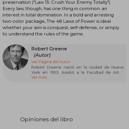
preservation ("Law 15: Crush Your Enemy Totally").
Every law, though, has one thing in common: an
interest in total domination. In a bold and arresting
two-color package, The 48 Laws of Power is ideal
whether your aim is conquest, self-defense, or simply
to understand the rules of the game.
Robert Greene
(Autor)
Ver Página del Autor
Robert Greene nació en la ciudad de Nueva
York en 1953. Asistió a la Facultad de Artes
Ver más
Visuales y Escénicas de la Universidad de
Syracuse antes de recibir su título de Licenciado
en Diseño Industrial del Pratt Institute en 1976.
Greene es fotógrafo y pintor de bellas artes, y es
actualmente representado por Robert Miller
Gallery en la ciudad de Nueva York. Su pintura se
incluyó en la Bienal de Whitney de 1987 y su
obra se encuentra en las colecciones
Opiniones del libro
permanentes del Museo Metropolitano de Arte
y el Museo Whitney de Arte Americano.