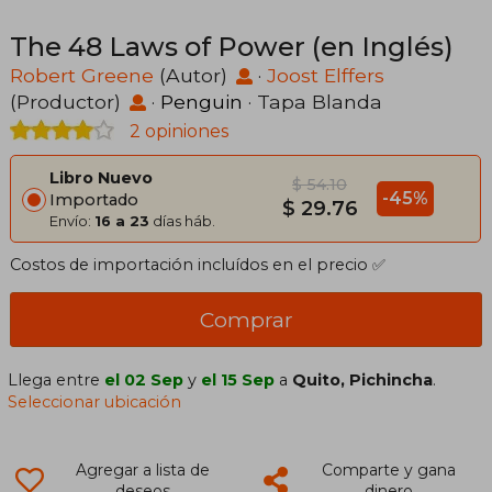
The 48 Laws of Power (en Inglés)
Robert Greene
(Autor)
·
Joost Elffers
(Productor)
·
Penguin
· Tapa Blanda
2 opiniones
Libro Nuevo
$ 54.10
-45%
Importado
$ 29.76
Envío:
16 a 23
días háb.
Costos de importación incluídos en el precio ✅
Comprar
Llega entre
el 02 Sep
y
el 15 Sep
a
Quito, Pichincha
.
Seleccionar ubicación
Agregar a lista de
Comparte y gana
deseos
dinero