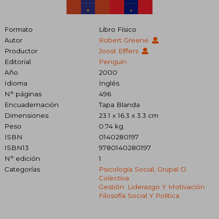
Formato
Libro Físico
Autor
Robert Greene
Productor
Joost Elffers
Editorial
Penguin
Año
2000
Idioma
Inglés
N° páginas
496
Encuadernación
Tapa Blanda
Dimensiones
23.1 x 16.3 x 3.3 cm
Peso
0.74 kg.
ISBN
0140280197
ISBN13
9780140280197
N° edición
1
Categorías
Psicología Social, Grupal O
Colectiva
Gestión: Liderazgo Y Motivación
Filosofía Social Y Política