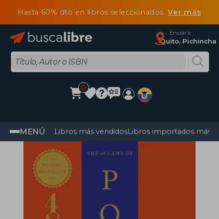
Hasta 60% dto en libros seleccionados
Ver más
Enviar a
Quito, Pichincha
0
MENÚ
Libros más vendidos
Libros importados más v