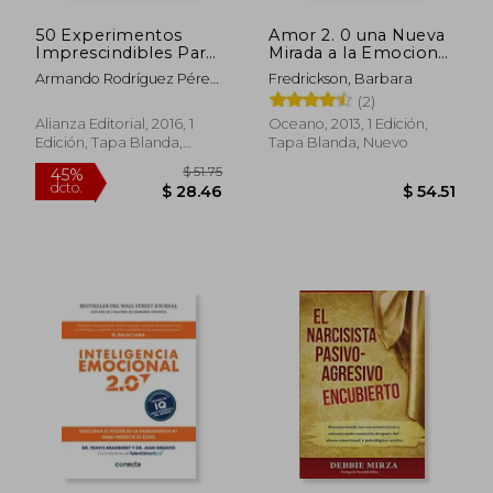
50 Experimentos
Amor 2. 0 una Nueva
Imprescindibles Para
Mirada a la Emocion
Entender la
que Determina lo que
Armando Rodríguez Pérez;
Fredrickson, Barbara
Psicología Social
Sentimos Pensamos
José Francisco Morales
(2)
Domínguez; Naira
Alianza Editorial, 2016, 1
Oceano, 2013, 1 Edición,
Delgado Rodríguez;
Edición, Tapa Blanda,
Tapa Blanda, Nuevo
Verónica Betancort
Nuevo
Rodríguez
$ 59.91
$ 38.
45%
45%
dcto.
dcto.