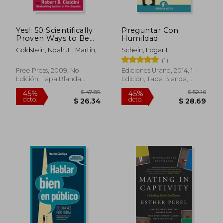
Yes!: 50 Scientifically
Preguntar Con
Proven Ways to Be
Humildad
Persuasive (en Inglés)
Goldstein, Noah J. ; Martin,
Schein, Edgar H.
Steve J. ; Cialdini, Robert
(1)
Free Press, 2009, No
Ediciones Urano, 2014, 1
Edición, Tapa Blanda,
Edición, Tapa Blanda,
Nuevo
Nuevo
$ 44.91
$ 47.
45%
45%
dcto.
dcto.
$ 24.70
$ 26.