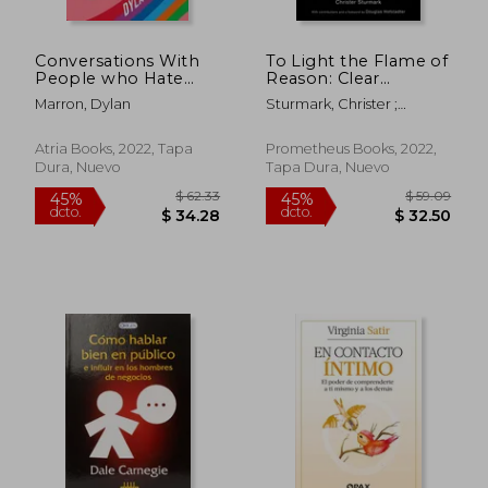
Conversations With
To Light the Flame of
People who Hate
Reason: Clear
me: 12 Things i
Thinking for the
Marron, Dylan
Sturmark, Christer ;
Learned From
Twenty-First Century
Hofstadter, Douglas ;
Talking to Internet
(en Inglés)
Hofstadter, Douglas
Strangers (en Inglés)
Atria Books, 2022, Tapa
Prometheus Books, 2022,
Dura, Nuevo
Tapa Dura, Nuevo
$ 49.
45%
dcto.
$ 20.43
$ 27.