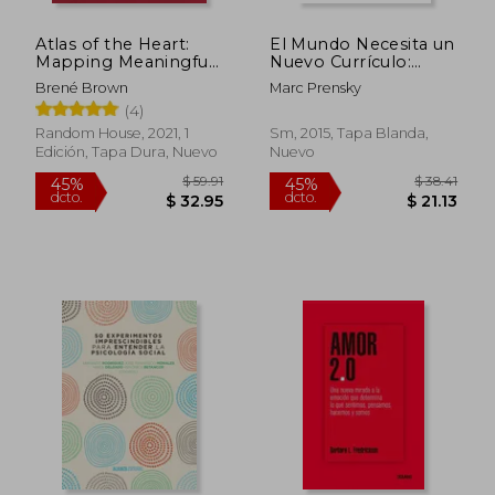
Atlas of the Heart:
El Mundo Necesita un
Mapping Meaningful
Nuevo Currículo:
Connection and the
Habilidades Para
Brené Brown
Marc Prensky
Language of Human
Pensar, Crear,
(4)
Experience (en
Relacionarse y Actuar
Inglés)
Random House, 2021, 1
Sm, 2015, Tapa Blanda,
Edición, Tapa Dura, Nuevo
Nuevo
$ 5.75
$ 11.