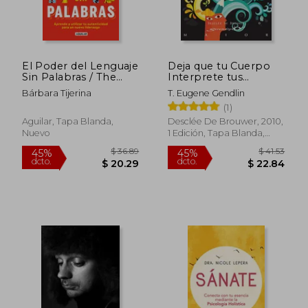
El Poder del Lenguaje
Deja que tu Cuerpo
$ 14.99
$ 47.
5%
45%
Sin Palabras / The
Interprete tus
dcto.
dcto.
$ 14.24
$ 26.
Power of Language
Sueños
Bárbara Tijerina
T. Eugene Gendlin
Without Words
(1)
Aguilar, Tapa Blanda,
Desclée De Brouwer, 2010,
Nuevo
1 Edición, Tapa Blanda,
Nuevo