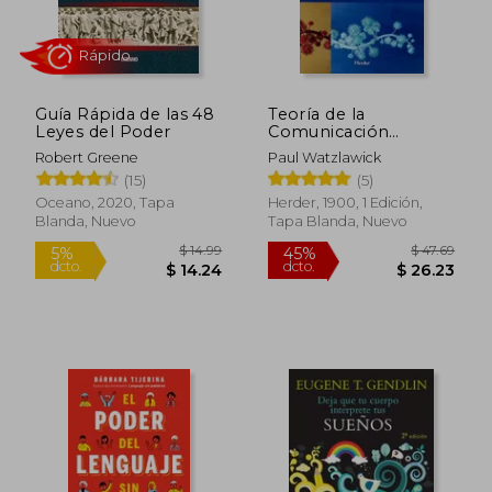
$ 41.10
$ 47
45%
45%
dcto.
dcto.
$ 22.61
$ 25.
Guía Rápida de las 48
Teoría de la
Leyes del Poder
Comunicación
Humana:
Robert Greene
Paul Watzlawick
Interacciones,
(15)
(5)
Patologías y
Paradojas
Oceano, 2020, Tapa
Herder, 1900, 1 Edición,
Blanda, Nuevo
Tapa Blanda, Nuevo
Rápido