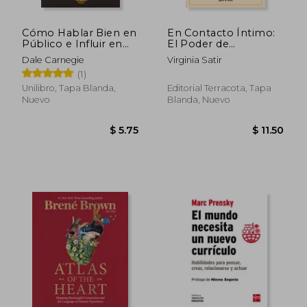
Cómo Hablar Bien en
En Contacto Íntimo:
Público e Influir en
El Poder de
los Hombres de
Comprenderte a ti
Dale Carnegie
Virginia Satir
Negocios
Mismo y a los Demás
(1)
Unilibro, Tapa Blanda,
Editorial Terracota, Tapa
Nuevo
Blanda, Nuevo
$ 62.33
$ 59.
45%
45%
dcto.
dcto.
$ 34.28
$ 32.