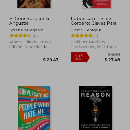
El Concepto de la
Lobos con Piel de
Angustia
Cordero: Claves Para
Entender y Lidial con
Søren Kierkegaard
Simon, George K.
los Manipuladores
(8)
(1)
Alianza Editorial, 2013, 1
Parkhurst Brothers
Edición, Tapa Blanda,
Publishers Inc, 2021, Tapa
Nuevo
Blanda, Nuevo
$ 48.52
$ 47.
45%
45%
dcto.
dcto.
$ 26.68
$ 26.