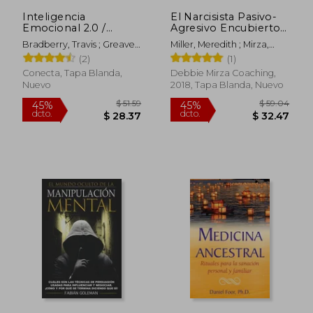
$ 32.95
$ 21.
Inteligencia
El Narcisista Pasivo-
Emocional 2.0 /
Agresivo Encubierto:
Emotional
Reconociendo las
Bradberry, Travis ; Greaves,
Miller, Meredith ; Mirza,
Intelligence 2.0
Características y
Jean
Debbie
(2)
(1)
Encontrando
Sanación Después del
Conecta, Tapa Blanda,
Debbie Mirza Coaching,
Abuso Emocional y
Nuevo
2018, Tapa Blanda, Nuevo
Psicológico Oculto