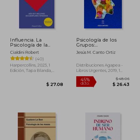
Influencia. La
Psicología de los
Psicología de la
Grupos:
Persuasión
Fundamentos
Cialdini Robert
Jesús M. Canto Ortiz
Teóricos Para la
(40)
Práctica e
Intervención Grupal
Harpercollins, 2023, 1
Distribuciones Agapea -
Edición, Tapa Blanda,
Libros Urgentes, 2019, 1
Nuevo
Edición, Tapa Blanda,
Nuevo
$ 48.
45%
dcto.