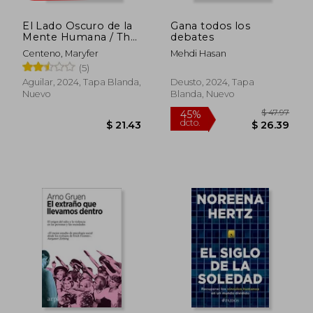
El Lado Oscuro de la
Gana todos los
Mente Humana / The
debates
Dark Side of the
Centeno, Maryfer
Mehdi Hasan
Human Mind
(5)
Aguilar, 2024, Tapa Blanda,
Deusto, 2024, Tapa
Nuevo
Blanda, Nuevo
$ 54.
45%
dcto.
$ 9.25
$ 29.