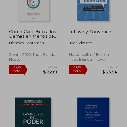
$ 38.18
$ 38.
45%
45%
dcto.
dcto.
$ 21.00
$ 21.
Como Caer Bien a los
Influye y Convence
Demas en Menos de
90 Segundos
Nicholas Boothman
Juan Vizuete
Zenith, 2023, Tapa Blanda,
Harpercollins, 1 Edición,
Nuevo
Tapa Blanda, Nuevo