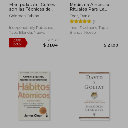
Manipulación: Cuáles
Medicina Ancestral:
$ 51.75
45%
son las Técnicas de
Rituales Para La
dcto.
$ 28.46
$ 54.
Persuasión Usadas
Sanación Personal Y
Goleman Fabián
Foor, Daniel
Para Influenciar y
Familiar
(1)
Negociar. Cómo y
por qué se Termina
Independently Published,
Inner Traditions, Tapa
Diciendo que sí!
Tapa Blanda, Nuevo
Blanda, Nuevo