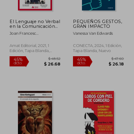
El Lenguaje no Verbal
PEQUEÑOS GESTOS,
en la Comunicación
GRAN IMPACTO
Online: Consejos
Joan Francesc
Vanessa Van Edwards
Prácticos Para
C&Aacute;Novas
Ofrecer una Buena
Tom&Agrave;S
Imagen en las
Amat Editorial, 2021, 1
CONECTA, 2024, 1 Edición,
Videoconferencias
Edición, Tapa Blanda,
Tapa Blanda, Nuevo
Nuevo
$ 47.84
$ 45.
45%
45%
dcto.
dcto.
$ 26.31
$ 24.