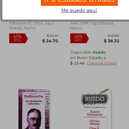
TERAPEUTA (cuarta
Dinero
edición)
Me quedo aquí
Daskal Minuchin, Ana María
Dan Ariely; Jeff Kreisler
(3)
Ediciones UC, 2024, Tapa
Ariel, 2018, Tapa Blanda,
Blanda, Nuevo
Nuevo
$ 57.89
45%
dcto.
$ 31.84
$ 21.
Disponible
Usado
en Buen Estado a
$ 23.46
.
Comprar Usado