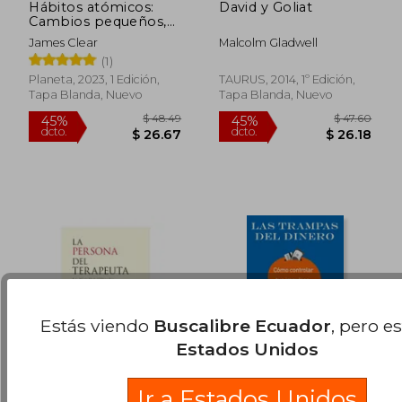
Hábitos atómicos:
David y Goliat
Cambios pequeños,
resultados
James Clear
Malcolm Gladwell
extraordinarios
$ 51.59
$ 59.
45%
45%
(1)
(Atomic Habits)
dcto.
dcto.
$ 28.37
$ 32.
Planeta, 2023, 1 Edición,
TAURUS, 2014, 1º Edición,
Tapa Blanda, Nuevo
Tapa Blanda, Nuevo
Estás viendo
Buscalibre Ecuador
, pero e
Estados Unidos
Ir a Estados Unidos
LA PERSONA DEL
Las Trampas del