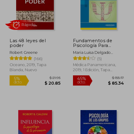
Las 48 leyes del
Fundamentos de
poder
Psicología Para
Ciencias Sociales y de
Robert Greene
Maria Luisa Delgado
la Salud + Versión
Rápido
Losada
(166)
(5)
Digital
Oceano, 2019, Tapa
Médica Panamericana,
Blanda, Nuevo
2019, 1 Edición, Tapa
Blanda, Nuevo
$ 21.95
$ 155
5%
45%
dcto.
dcto.
$ 20.85
$ 85.