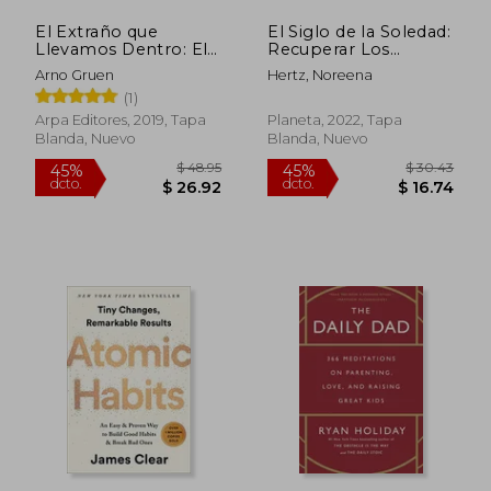
El Extraño que
El Siglo de la Soledad:
Llevamos Dentro: El
Recuperar Los
Origen del Odio y la
Vínculos Humanos
Arno Gruen
Hertz, Noreena
Violencia en las
En Un Mundo
(1)
Personas y las
Dividido
Sociedades
Arpa Editores, 2019, Tapa
Planeta, 2022, Tapa
Blanda, Nuevo
Blanda, Nuevo
$ 45.64
$ 37.
45%
45%