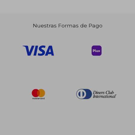
$ 47.
45%
dcto.
$ 21.43
$ 26.
Nuestras Formas de Pago