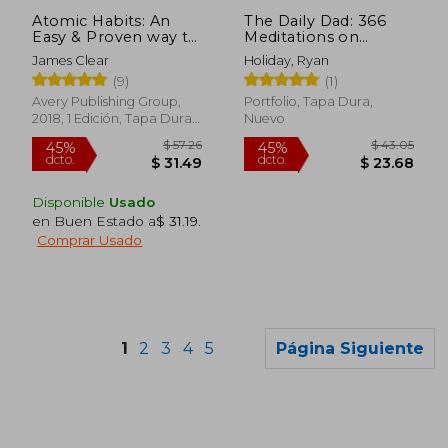
dcto.
dcto.
$ 25.10
$ 20.
Atomic Habits: An
The Daily Dad: 366
Easy & Proven way to
Meditations on
Build Good Habits &
Parenting, Love, and
James Clear
Holiday, Ryan
Break bad Ones (en
Raising Great Kids (en
(9)
(1)
Inglés)
Inglés)
Avery Publishing Group,
Portfolio, Tapa Dura,
2018, 1 Edición, Tapa Dura,
Nuevo
Nuevo
Disponible
Usado
en Buen Estado a
$ 31.19
.
Comprar Usado
Rápido
1
2
3
4
5
Página Siguiente