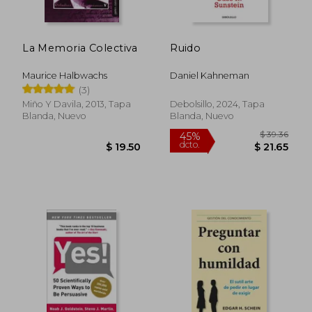
La Memoria Colectiva
Ruido
Maurice Halbwachs
Daniel Kahneman
(3)
$ 48.49
$ 47.
45%
45%
Miño Y Davila, 2013, Tapa
Debolsillo, 2024, Tapa
dcto.
dcto.
$ 26.67
$ 26.
Blanda, Nuevo
Blanda, Nuevo