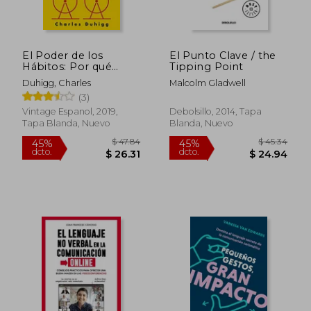
El Poder de los
El Punto Clave / the
Hábitos: Por qué
Tipping Point
Hacemos lo que
Duhigg, Charles
Malcolm Gladwell
Hacemos en la Vida y
(3)
los Negocios
Vintage Espanol, 2019,
Debolsillo, 2014, Tapa
Tapa Blanda, Nuevo
Blanda, Nuevo
$ 46.66
$ 50.
45%
45%
dcto.
dcto.
$ 25.66
$ 27.