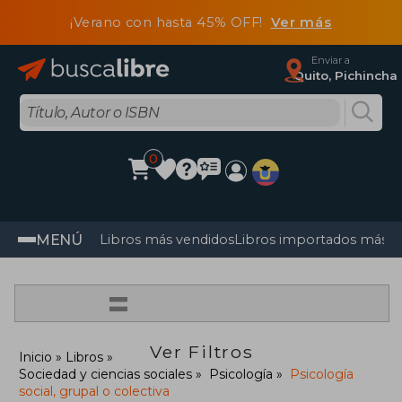
¡Verano con hasta 45% OFF!
Ver más
Enviar a
Quito, Pichincha
0
MENÚ
Libros más vendidos
Libros importados más v
=
Ver Filtros
Inicio
Libros
Sociedad y ciencias sociales
Psicología
Psicología
social, grupal o colectiva