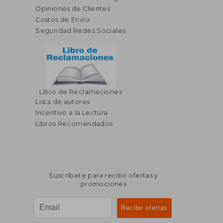
Opiniones de Clientes
Costos de Envío
Seguridad Redes Sociales
$ 57.26
$ 43.
45%
45%
dcto.
dcto.
$ 31.49
$ 23.
Libro de Reclamaciones
Lista de autores
Incentivo a la Lectura
Libros Recomendados
Suscríbete para recibir ofertas y
promociones