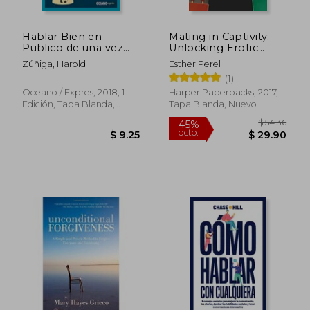
Hablar Bien en
Mating in Captivity:
Publico de una vez
Unlocking Erotic
por Todas
Intelligence (en
Zúñiga, Harold
Esther Perel
Inglés)
(1)
Oceano / Expres, 2018, 1
Harper Paperbacks, 2017,
Edición, Tapa Blanda,
Tapa Blanda, Nuevo
Nuevo
$ 39.
45%
dcto.
$ 19.50
$ 21.