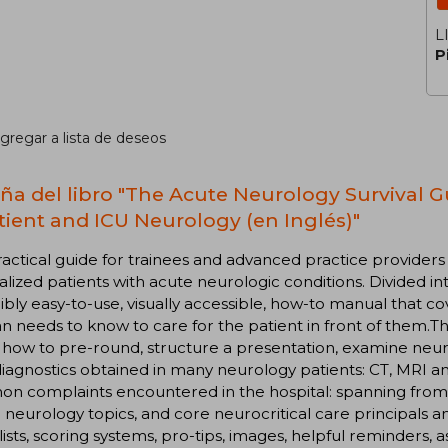
L
P
gregar a lista de deseos
ña del libro "The Acute Neurology Survival Gu
tient and ICU Neurology (en Inglés)"
ractical guide for trainees and advanced practice provide
alized patients with acute neurologic conditions. Divided into
ibly easy-to-use, visually accessible, how-to manual that 
ian needs to know to care for the patient in front of them.T
how to pre-round, structure a presentation, examine neurolo
iagnostics obtained in many neurology patients: CT, MRI a
n complaints encountered in the hospital: spanning from 
 neurology topics, and core neurocritical care principals 
ists, scoring systems, pro-tips, images, helpful reminders, 