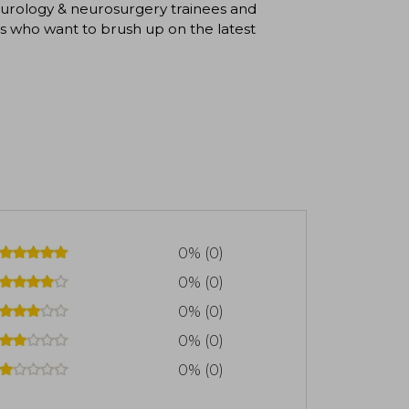
 neurology & neurosurgery trainees and
ls who want to brush up on the latest
0% (0)
0% (0)
0% (0)
0% (0)
0% (0)