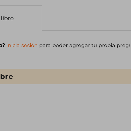
libro
o?
Inicia sesión
para poder agregar tu propia preg
ibre