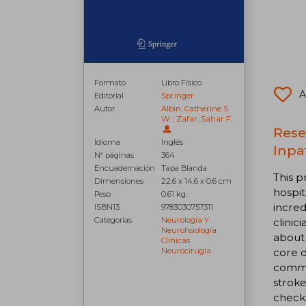
Formato
Libro Físico
A
Editorial
Springer
Autor
Albin, Catherine S.
W. ; Zafar, Sahar F.
Rese
Idioma
Inglés
Inpa
N° páginas
364
Encuadernación
Tapa Blanda
This p
Dimensiones
22.6 x 14.6 x 0.6 cm
hospit
Peso
0.61 kg.
incred
ISBN13
9783030757311
Categorías
Neurología Y
clinic
Neurofisiología
about 
Clínicas
core d
Neurocirugía
commo
stroke
checkl