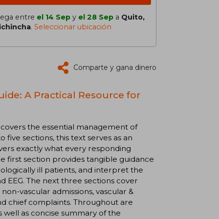
lega entre
el 14 Sep
y
el 28 Sep
a
Quito,
ichincha
.
Seleccionar ubicación
Comparte y gana dinero
ide: A Practical Resource for
rs covers the essential management of
 five sections, this text serves as an
covers exactly what every responding
he first section provides tangible guidance
gically ill patients, and interpret the
nd EEG. The next three sections cover
non-vascular admissions, vascular &
and chief complaints. Throughout are
as well as concise summary of the