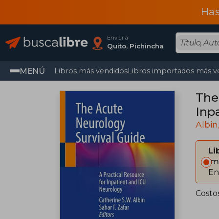
Has
Enviar a
Quito, Pichincha
MENÚ
Libros más vendidos
Libros importados más v
The
Inp
Albin
Li
Im
En
Costo