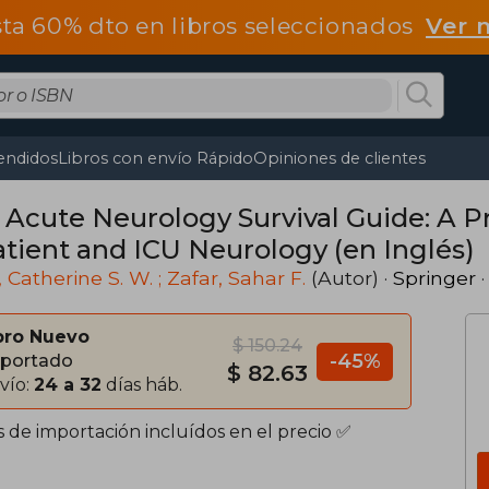
ta 60% dto en libros seleccionados
Ver 
endidos
Libros con envío Rápido
Opiniones de clientes
 Acute Neurology Survival Guide: A Pr
atient and ICU Neurology (en Inglés)
, Catherine S. W. ; Zafar, Sahar F.
(Autor) ·
Springer
·
bro Nuevo
$ 150.24
-45%
portado
$ 82.63
vío:
24 a 32
días háb.
s de importación incluídos en el precio ✅