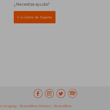
¿Necesitas ayuda?
Ir a Centro de Soporte
re Uruguay
|
Buscalibre México
|
Buscalibre