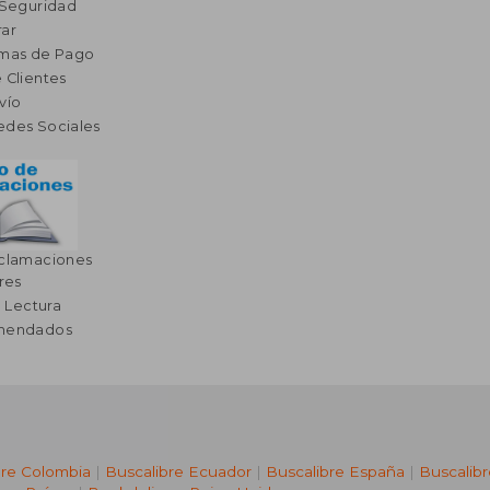
 Seguridad
ar
rmas de Pago
 Clientes
vío
edes Sociales
eclamaciones
res
a Lectura
omendados
bre Colombia
|
Buscalibre Ecuador
|
Buscalibre España
|
Buscalib