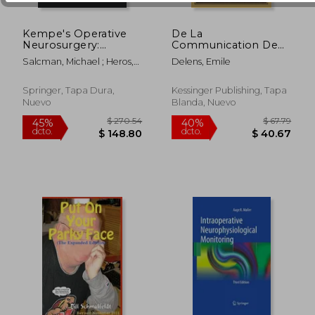
Kempe's Operative
De La
Neurosurgery:
Communication De
Volume Two
La Carotide Interne
Salcman, Michael ; Heros,
Delens, Emile
Posterior Fossa,
Et Du Sinus
Roberto C. ; Laws, Edward
Spinal and Peripheral
Caverneux:
R. Jr.
Nerve (en Inglés)
Anevrysme Arterio-
Springer, Tapa Dura,
Kessinger Publishing, Tapa
Veineux (1870) (en
Nuevo
Blanda, Nuevo
$ 189.61
$ 50
Francés)
45%
45%
dcto.
dcto.
$ 104.29
$ 27.