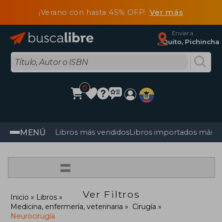
¡Verano con hasta 45% OFF!
Ver más
Enviar a
Quito, Pichincha
0
MENÚ
Libros más vendidos
Libros importados más v
=
Ver Filtros
Inicio
Libros
Medicina, enfermería, veterinaria
Cirugía
Neurocirugía