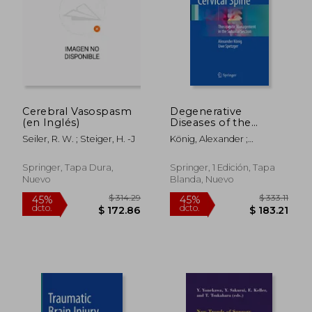
$ 270.54
$ 467.
45%
45%
dcto.
dcto.
$ 148.80
$ 257.
Cerebral Vasospasm
Degenerative
(en Inglés)
Diseases of the
Cervical Spine:
Seiler, R. W. ; Steiger, H. -J
König, Alexander ;
Therapeutic
Spetzger, Uwe
Management in the
Subaxial Section (en
Springer, Tapa Dura,
Springer, 1 Edición, Tapa
Inglés)
Nuevo
Blanda, Nuevo