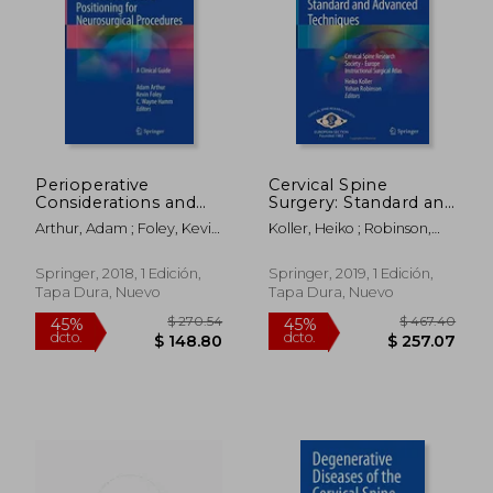
$ 314.29
$ 1,123
45%
45%
dcto.
dcto.
$ 172.86
$ 617.
Perioperative
Cervical Spine
Considerations and
Surgery: Standard and
Positioning for
Advanced Techniques:
Arthur, Adam ; Foley, Kevin
Koller, Heiko ; Robinson,
Neurosurgical
Cervical Spine
; Hamm, C. Wayne
Yohan ; Demetriades,
Procedures: A Clinical
Research Society -
Alexis
Guide (en Inglés)
Europe Instructional
Springer, 2018, 1 Edición,
Springer, 2019, 1 Edición,
Surgical Atlas (en
Tapa Dura, Nuevo
Tapa Dura, Nuevo
Inglés)