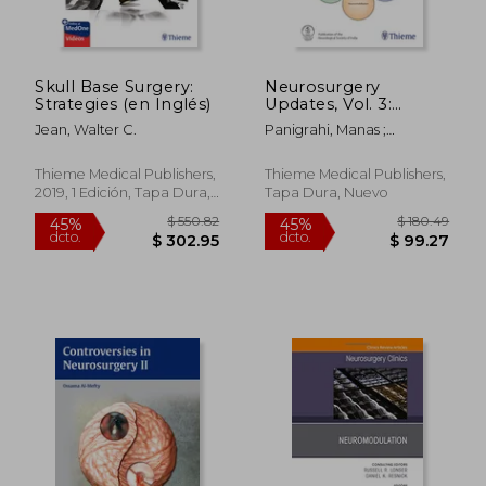
dcto.
dcto.
$ 184.89
$ 124.
Skull Base Surgery:
Neurosurgery
Strategies (en Inglés)
Updates, Vol. 3:
Critical Care for
Jean, Walter C.
Panigrahi, Manas ;
Neurosurgeons (en
Bhattacharjee, Suchanda ;
Inglés)
Muthukumar, N.
Thieme Medical Publishers,
Thieme Medical Publishers,
2019, 1 Edición, Tapa Dura,
Tapa Dura, Nuevo
Nuevo