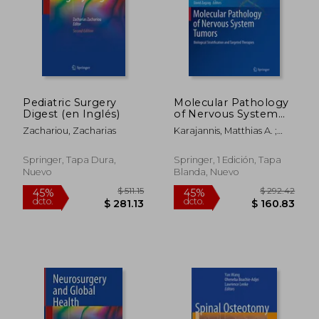
Pediatric Surgery
Molecular Pathology
$ 280.86
$ 423.
Digest (en Inglés)
of Nervous System
40%
45%
dcto.
dcto.
Tumors: Biological
$ 168.52
$ 233.
Zachariou, Zacharias
Karajannis, Matthias A. ;
Stratification and
Zagzag, David
Targeted Therapies
(en Inglés)
Springer, Tapa Dura,
Springer, 1 Edición, Tapa
Nuevo
Blanda, Nuevo