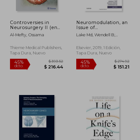
$ 292.42
$ 117
45%
45%
dcto.
dcto.
$ 160.83
$ 64.
Controversies in
Neuromodulation, an
Neurosurgery II (en
Issue of
Inglés)
Neurosurgery Clinics
Al-Mefty, Ossama
Lake Md, Wendell B;
of North America
Sharan Md, Ashwini; Wu
(The Clinics: Surgery)
Md Msbme, Chengyuan
(en Inglés)
Thieme Medical Publishers,
Elsevier, 2019, 1 Edición,
Tapa Dura, Nuevo
Tapa Dura, Nuevo