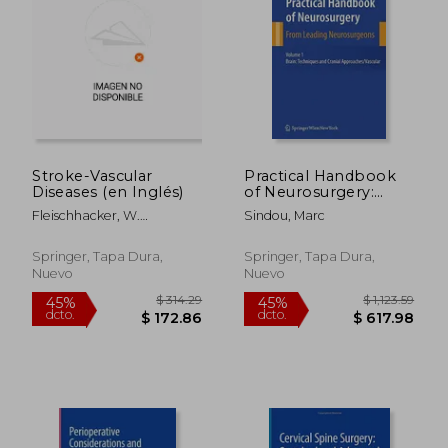
Stroke-Vascular
Practical Handbook
Diseases (en Inglés)
of Neurosurgery:
From Leading
Fleischhacker, W.
Sindou, Marc
Neurosurgeons (en
Wolfgang ; Brooks, David J.
Inglés)
Springer, Tapa Dura,
Springer, Tapa Dura,
Nuevo
Nuevo