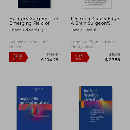
Epilepsy Surgery: The
Life on a Knife’S Edge:
$ 550.82
$ 180.
Emerging Field of
A Brain Surgeon'S
45%
45%
dcto.
dcto.
Neuromodulation, an
Reflections on Life,
$ 302.95
$ 99.
Chang, Edward F. ;
Jandial, Rahul
Issue of
Loss and Survival (en
Barbaro, Nicholas
Neurosurgery Clinics:
Inglés)
Volume 22-4 (en
Saunders, Tapa Dura,
Penguin Life, 2021, Tapa
Inglés)
Nuevo
Dura, Nuevo