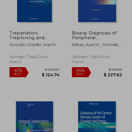
Trepanation,
Biopsy Diagnosis of
Trephining and
Peripheral
Craniotomy: History
Neuropathy (en
González-Darder, José M.
Bilbao, Juan M. ; Schmidt,
and Stories (en
Inglés)
Robert E.
Inglés)
Springer, Tapa Dura,
Springer, Tapa Dura,
Nuevo
Nuevo
$ 128.37
$ 265.
45%
40%
dcto.
dcto.
$ 70.60
$ 159.