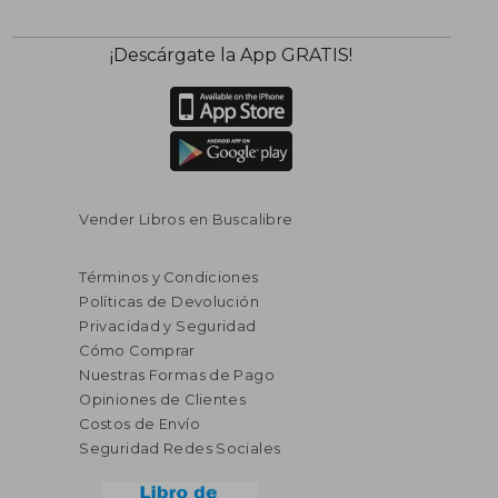
$ 226.80
$ 292.
45%
45%
¡Descárgate la App GRATIS!
dcto.
dcto.
$ 124.74
$ 160.
Vender Libros en Buscalibre
Términos y Condiciones
Políticas de Devolución
Privacidad y Seguridad
Cómo Comprar
Nuestras Formas de Pago
Opiniones de Clientes
Costos de Envío
Seguridad Redes Sociales