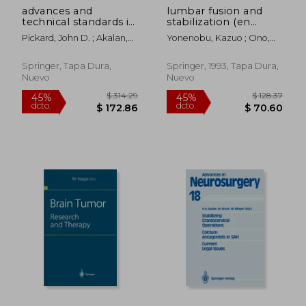
advances and
lumbar fusion and
technical standards in
stabilization (en
neurosurgery (en
Inglés)
Pickard, John D. ; Akalan,
Yonenobu, Kazuo ; Ono,
Inglés)
Nejat ; Benes, Vladimir
Keiro ; Takemitsu,
Yoshiharu
Springer, Tapa Dura,
Springer, 1993, Tapa Dura,
Nuevo
Nuevo
$ 53.53
$ 60.
45%
45%
dcto.
dcto.
$ 29.44
$ 33.