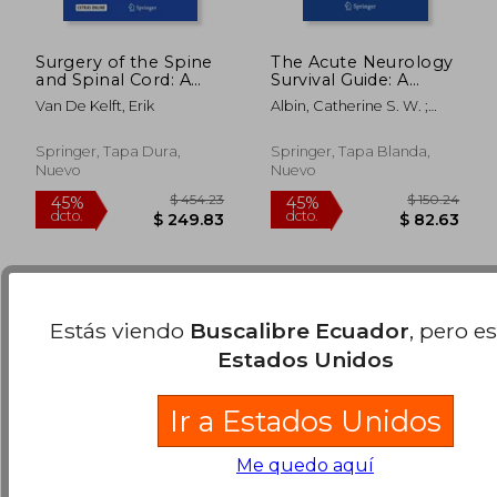
Surgery of the Spine
The Acute Neurology
and Spinal Cord: A
Survival Guide: A
Neurosurgical
Practical Resource for
Van De Kelft, Erik
Albin, Catherine S. W. ;
Approach (en Inglés)
Inpatient and ICU
Zafar, Sahar F.
$ 393.52
$ 274.
Neurology (en Inglés)
45%
45%
dcto.
dcto.
$ 216.44
$ 151.
Springer, Tapa Dura,
Springer, Tapa Blanda,
Nuevo
Nuevo
Estás viendo
Buscalibre Ecuador
, pero e
Estados Unidos
Ir a Estados Unidos
Me quedo aquí