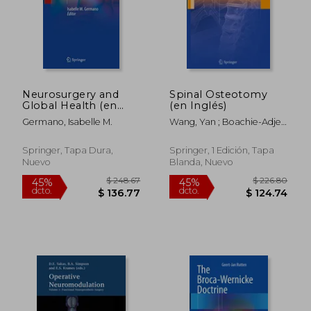
Neurosurgery and
Spinal Osteotomy
Global Health (en
(en Inglés)
Inglés)
Germano, Isabelle M.
Wang, Yan ; Boachie-Adjei,
Oheneba ; Lenke,
$ 511.15
$ 292.
45%
45%
Lawrence
dcto.
dcto.
$ 281.13
$ 160.
Springer, Tapa Dura,
Springer, 1 Edición, Tapa
Nuevo
Blanda, Nuevo