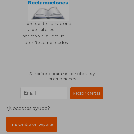
$ 423.66
$ 128.
Libro de Reclamaciones
45%
45%
dcto.
dcto.
$ 233.01
$ 70.
Lista de autores
Incentivo a la Lectura
Libros Recomendados
Suscríbete para recibir ofertas y
promociones
¿Necesitas ayuda?
Ir a Centro de Soporte