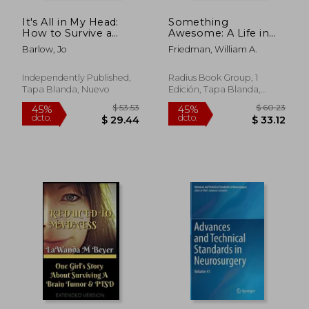
It's All in My Head:
Something
How to Survive a
Awesome: A Life in
Brain Tumour and
Neurosurgery (en
Barlow, Jo
Friedman, William A.
Find Peace of Mind
Inglés)
(en Inglés)
Independently Published,
Radius Book Group, 1
Tapa Blanda, Nuevo
Edición, Tapa Blanda,
Nuevo
$ 270.54
$ 67.
45%
40%
dcto.
dcto.
$ 148.80
$ 40.