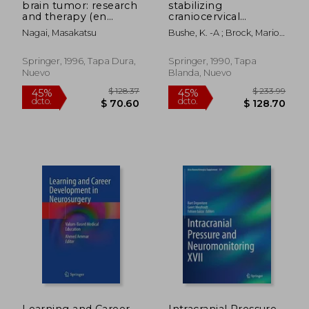
brain tumor: research
stabilizing
and therapy (en
craniocervical
Inglés)
operations calcium
Nagai, Masakatsu
Bushe, K. -A ; Brock, Mario ;
antagonists in sah
Klinger, Margareta
current legal issues:
proceedings of the
Springer, 1996, Tapa Dura,
Springer, 1990, Tapa
40th annual meeting
Nuevo
Blanda, Nuevo
of the deutsche
gesellsc (en Inglés)
$ 42.74
$ 314.
40%
45%
dcto.
dcto.
$ 25.64
$ 172.
Learning and Career
Intracranial Pressure