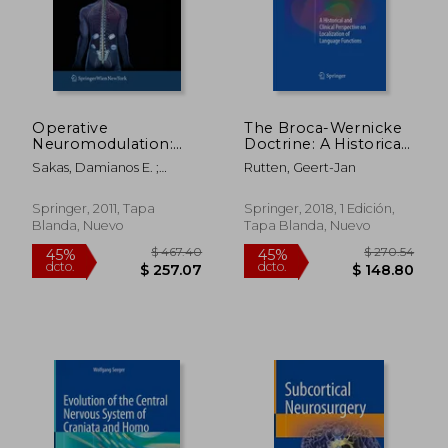
Operative
The Broca-Wernicke
Neuromodulation:
Doctrine: A Historical
Volume 1: Functional
and Clinical
Sakas, Damianos E. ;
Rutten, Geert-Jan
Neuroprosthetic
Perspective on
Simpson, Brian ; Krames,
Surgery. an
Localization of
Elliot S.
Introduction (en
Language Functions
Springer, 2011, Tapa
Springer, 2018, 1 Edición,
Inglés)
(en Inglés)
Blanda, Nuevo
Tapa Blanda, Nuevo
$ 248.67
$ 226.
45%
45%
dcto.
dcto.
$ 136.77
$ 124.