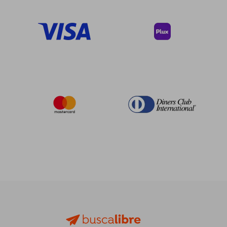
45%
45%
dcto.
dcto.
$ 70.60
$ 128.