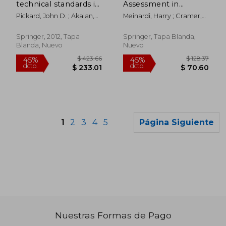
technical standards in
Assessment in
neurosurgery, vol. 35:
Epilepsy Care (en
Pickard, John D. ; Akalan,
Meinardi, Harry ; Cramer,
low-grade gliomas.
Inglés)
Nejat ; Benes, Vladimir
Joyce A. ; Baker, Gus A.
edited by j. schramm
(en Inglés)
Springer, 2012, Tapa
Springer, Tapa Blanda,
Blanda, Nuevo
Nuevo
1
2
3
4
5
Página Siguiente
Nuestras Formas de Pago
$ 128.37
$ 233.