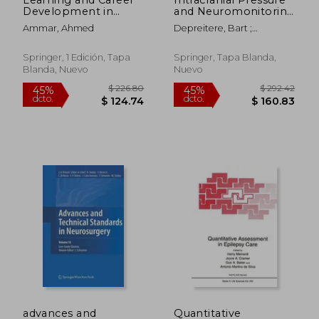
Development in
and Neuromonitoring
Neurosurgery: Values-
XVII (en Inglés)
Ammar, Ahmed
Depreitere, Bart ;
Based Medical
Meyfroidt, Geert ; Güiza,
Education (en Inglés)
Fabian
Springer, 1 Edición, Tapa
Springer, Tapa Blanda,
Blanda, Nuevo
Nuevo
$ 314.29
$ 128.
45%
45%
dcto.
dcto.
$ 172.86
$ 70.
advances and
Quantitative