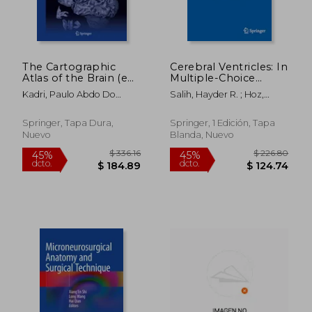
The Cartographic
Cerebral Ventricles: In
Atlas of the Brain (en
Multiple-Choice
Inglés)
Questions (en Inglés)
Kadri, Paulo Abdo Do
Salih, Hayder R. ; Hoz,
Seixo
Samer S. ; Dolachee, Ali A.
Springer, Tapa Dura,
Springer, 1 Edición, Tapa
Nuevo
Blanda, Nuevo
$ 292.42
$ 128.
45%
45%
dcto.
dcto.
$ 160.83
$ 70.