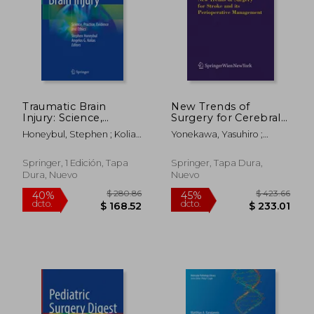
$ 314.29
$ 333
45%
45%
dcto.
dcto.
$ 172.86
$ 183.
Traumatic Brain
New Trends of
Injury: Science,
Surgery for Cerebral
Practice, Evidence
Stroke and Its
Honeybul, Stephen ; Kolias,
Yonekawa, Yasuhiro ;
and Ethics (en Inglés)
Perioperative
Angelos G.
Sakurai, Yoshiharu ; Keller,
Management (en
Emanuela
Inglés)
Springer, 1 Edición, Tapa
Springer, Tapa Dura,
Dura, Nuevo
Nuevo