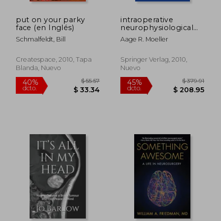
put on your parky
intraoperative
face (en Inglés)
neurophysiological
monitoring
Schmalfeldt, Bill
Aage R. Moeller
Createspace, 2010, Tapa
Springer Verlag, 2010,
Blanda, Nuevo
Nuevo
$ 454.23
$ 150.
45%
45%
dcto.
dcto.
$ 249.83
$ 82.