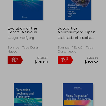
Evolution of the
Subcortical
Central Nervous
Neurosurgery: Open
System of Craniata
and Parafascicular
Seeger, Wolfgang
Zada, Gabriel ; Pradilla,
and Homo (en Inglés)
Channel-Based
Gustavo ; Day, J. D.
Approaches for
Subcortical and
Springer, Tapa Dura,
Springer, 1 Edición, Tapa
Intraventricular
Nuevo
Dura, Nuevo
Lesions (en Inglés)
$ 467.40
$ 270.
45%
45%
dcto.
dcto.
$ 257.07
$ 148.