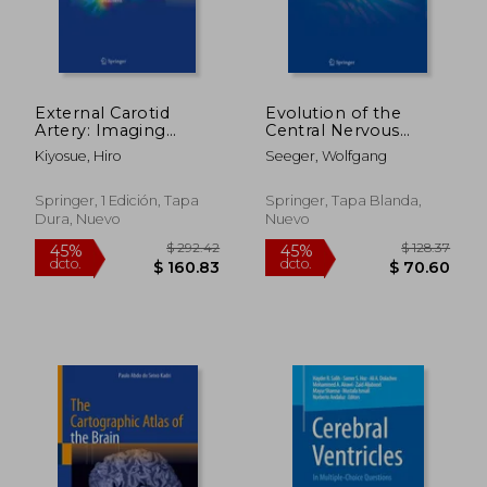
External Carotid
Evolution of the
Artery: Imaging
Central Nervous
Anatomy Atlas for
System of Craniata
Kiyosue, Hiro
Seeger, Wolfgang
Endovascular
and Homo (en Inglés)
Treatment (en Inglés)
Springer, 1 Edición, Tapa
Springer, Tapa Blanda,
Dura, Nuevo
Nuevo
$ 226.80
$ 413.
45%
45%
dcto.
dcto.
$ 124.74
$ 227.