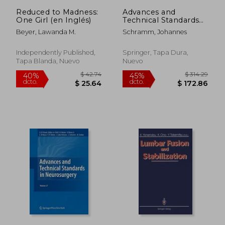
Reduced to Madness:
Advances and
One Girl (en Inglés)
Technical Standards
in Neurosurgery,
Beyer, Lawanda M.
Schramm, Johannes
Volume 41 (en Inglés)
Independently Published,
Springer, Tapa Dura,
Tapa Blanda, Nuevo
Nuevo
$ 55.57
$ 379.
40%
45%
dcto.
dcto.
$ 33.34
$ 208.