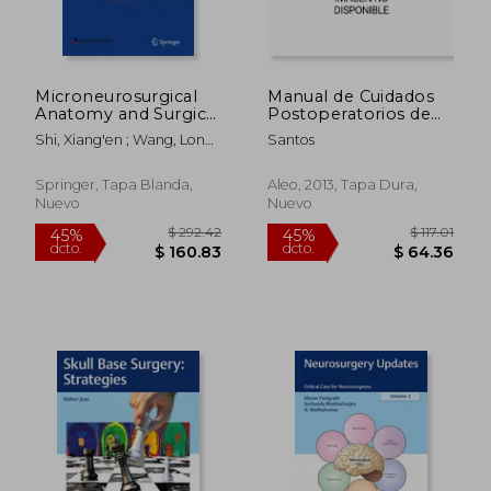
Microneurosurgical
Manual de Cuidados
Anatomy and Surgical
Postoperatorios de
Technique (en Inglés)
Pacientes
Shi, Xiang'en ; Wang, Long ;
Santos
Neuroquir·Rgicos
Qian, Hai
Springer, Tapa Blanda,
Aleo, 2013, Tapa Dura,
Nuevo
Nuevo
$ 336.16
$ 226.
45%
45%