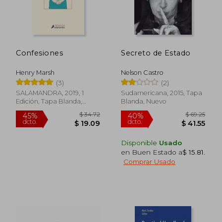
Confesiones
Secreto de Estado
Henry Marsh
Nelson Castro
(3)
(2)
SALAMANDRA, 2019, 1
Sudamericana, 2015, Tapa
Edición, Tapa Blanda,
Blanda, Nuevo
Nuevo
Disponible
Usado
en Buen Estado a
$ 15.81
.
Comprar Usado
$ 34.72
$ 69.
45%
40%
dcto.
dcto.
$ 19.09
$ 41.