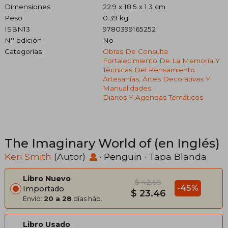
Dimensiones
22.9 x 18.5 x 1.3 cm
Peso
0.39 kg.
ISBN13
9780399165252
N° edición
No
Categorías
Obras De Consulta
Fortalecimiento De La Memoria Y
Técnicas Del Pensamiento
Artesanías, Artes Decorativas Y
Manualidades
Diarios Y Agendas Temáticos
The Imaginary World of (en Inglés)
Keri Smith
(Autor)
·
Penguin
· Tapa Blanda
Libro Nuevo
$ 42.65
-45%
Importado
$ 23.46
Envío:
20 a 28
días háb.
Libro Usado