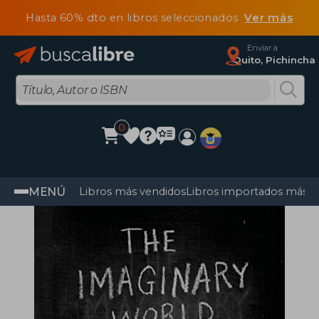
Hasta 60% dto en libros seleccionados
Ver más
Enviar a
Quito, Pichincha
0
MENÚ
Libros más vendidos
Libros importados más v