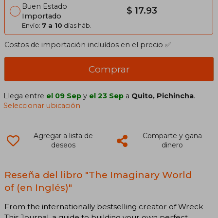
Buen Estado
$ 17.93
Importado
Envío:
7 a 10
días háb.
Costos de importación incluídos en el precio ✅
Comprar
Llega entre
el 09 Sep
y
el 23 Sep
a
Quito, Pichincha
.
Seleccionar ubicación
Agregar a lista de
Comparte y gana
deseos
dinero
Reseña del libro "The Imaginary World
of (en Inglés)"
From the internationally bestselling creator of Wreck
This Journal, a guide to building your own perfect