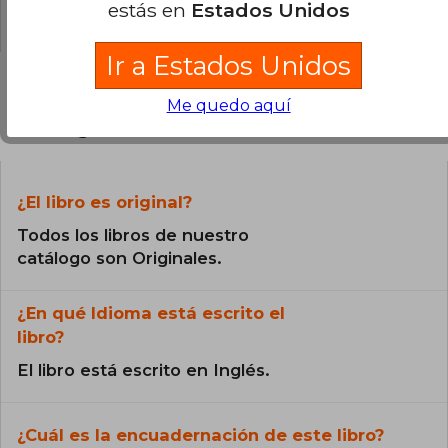
desarrollando proyectos que mezclan arte,
estás en
Estados Unidos
0% (0)
escritura y experimentación, consolidándose
como una de las creadoras más influyentes del
ámbito literario-visual contemporáneo.
Ir a Estados Unidos
Me quedo aquí
Preguntas frecuentes sobre el libro
¿El libro es original?
Todos los libros de nuestro
catálogo son Originales.
¿En qué Idioma está escrito el
libro?
El libro está escrito en Inglés.
¿Cuál es la encuadernación de este libro?