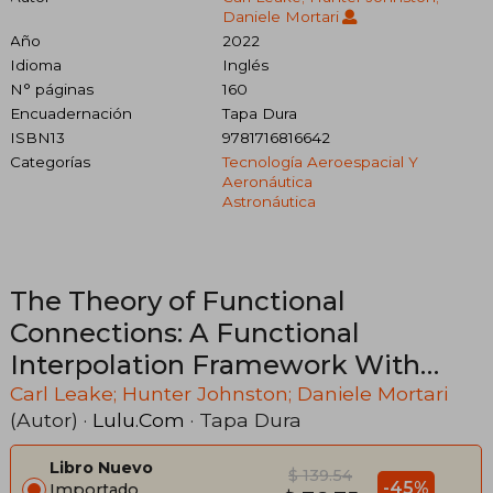
Daniele Mortari
Año
2022
Idioma
Inglés
N° páginas
160
Encuadernación
Tapa Dura
ISBN13
9781716816642
Categorías
Tecnología Aeroespacial Y
Aeronáutica
Astronáutica
The Theory of Functional
Connections: A Functional
Interpolation Framework With
Applications (en Inglés)
Carl Leake; Hunter Johnston; Daniele Mortari
(Autor) ·
Lulu.Com
· Tapa Dura
Libro Nuevo
$ 139.54
-45%
Importado