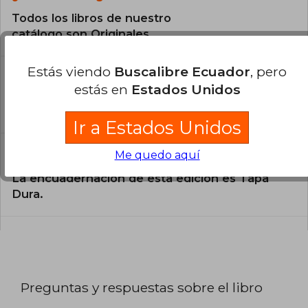
Todos los libros de nuestro
catálogo son Originales.
Estás viendo
Buscalibre Ecuador
, pero
¿En qué Idioma está escrito el
libro?
estás en
Estados Unidos
El libro está escrito en Inglés.
Ir a Estados Unidos
¿Cuál es la encuadernación de este libro?
Me quedo aquí
La encuadernación de esta edición es Tapa
Dura.
Preguntas y respuestas sobre el libro