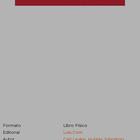
Formato
Libro Físico
Editorial
Lulu.Com
Autor
Carl Leake; Hunter Johnston;