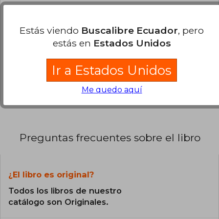
100% (1)
Estás viendo
Buscalibre Ecuador
, pero
0% (0)
estás en
Estados Unidos
0% (0)
0% (0)
Ir a Estados Unidos
0% (0)
Me quedo aquí
Preguntas frecuentes sobre el libro
¿El libro es original?
Todos los libros de nuestro
catálogo son Originales.