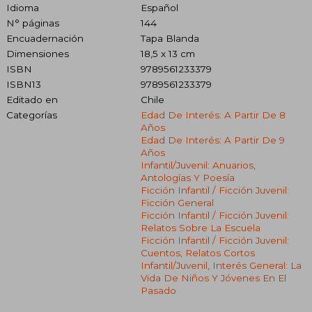
Idioma
Español
N° páginas
144
Encuadernación
Tapa Blanda
Dimensiones
18,5 x 13 cm
ISBN
9789561233379
ISBN13
9789561233379
Editado en
Chile
Categorías
Edad De Interés: A Partir De 8
Años
Edad De Interés: A Partir De 9
Años
Infantil/juvenil: Anuarios,
Antologías Y Poesía
Ficción Infantil / Ficción Juvenil:
Ficción General
Ficción Infantil / Ficción Juvenil:
Relatos Sobre La Escuela
Ficción Infantil / Ficción Juvenil:
Cuentos, Relatos Cortos
Infantil/juvenil, Interés General: La
Vida De Niños Y Jóvenes En El
Pasado