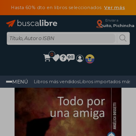
Hasta 60% dto en libros seleccionados
Ver más
Enviar a
Quito, Pichincha
0
MENÚ
Libros más vendidos
Libros importados más v