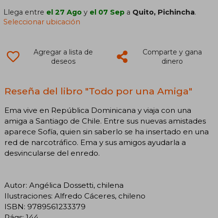
Llega entre
el 27 Ago
y
el 07 Sep
a
Quito, Pichincha
.
Seleccionar ubicación
Agregar a lista de
Comparte y gana
deseos
dinero
Reseña del libro "Todo por una Amiga"
Ema vive en República Dominicana y viaja con una
amiga a Santiago de Chile. Entre sus nuevas amistades
aparece Sofía, quien sin saberlo se ha insertado en una
red de narcotráfico. Ema y sus amigos ayudarla a
desvincularse del enredo.
Autor: Angélica Dossetti, chilena
Ilustraciones: Alfredo Cáceres, chileno
ISBN: 9789561233379
Págs: 144