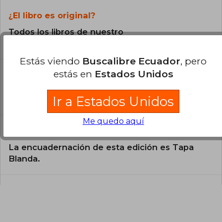
su labor como articulista para distintos diarios.
¿El libro es original?
Entre los premios que atesoró a lo largo de su
vida es obligado citar el Príncipe de Asturias de
Todos los libros de nuestro
las Letras (1987), el Nobel de Literatura (1989) y el
Miguel de Cervantes (1995).
catálogo son Originales.
Estás viendo
Buscalibre Ecuador
, pero
¿En qué Idioma está escrito el
estás en
Estados Unidos
libro?
El libro está escrito en Español.
Ir a Estados Unidos
Me quedo aquí
¿Cuál es la encuadernación de este libro?
La encuadernación de esta edición es Tapa
Blanda.