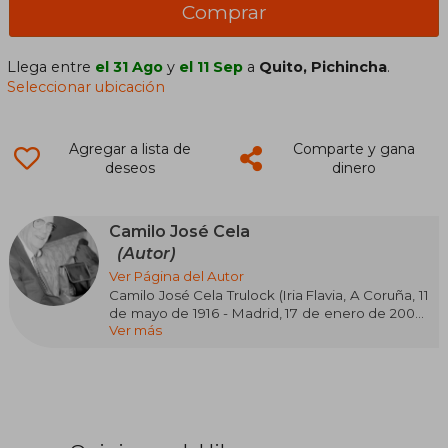
Comprar
Llega entre
el 31 Ago
y
el 11 Sep
a
Quito, Pichincha
.
Seleccionar ubicación
Agregar a lista de
Comparte y gana
deseos
dinero
Camilo José Cela
(Autor)
Ver Página del Autor
Camilo José Cela Trulock (Iria Flavia, A Coruña, 11
de mayo de 1916 - Madrid, 17 de enero de 2002),
Ver más
escritor y académico español, es uno de los
autores imprescindibles en el canon de la
literatura en lengua española. En 1925 se
trasladó a Madrid con su familia y en 1934
comenzó estudios de Medicina en la
Universidad Complutense que pronto
abandonó para asistir como oyente a las clases