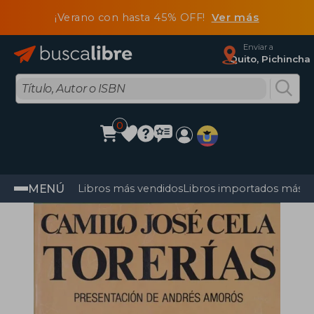
¡Verano con hasta 45% OFF!
Ver más
Enviar a
Quito, Pichincha
0
MENÚ
Libros más vendidos
Libros importados más v