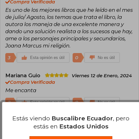
Compra Verificada
Es uno de los mejores libros que he leído en el mes
de julio/ Agosto, los temas que trata el libro, la
autora los maneja de una excelente manera y
dando una solución realista a los sucesos que hay,
ame a los personajes principales y secundarios,
Joana Marcus mi religión.
3
0
Esta opinión es útil
No es útil
Mariana Guio
Viernes 12 de Enero, 2024
Compra Verificada
Me encanta
2
0
Esta opinión es útil
No es útil
Estás viendo
Buscalibre Ecuador
, pero
Maria Laura Charris
Jueves 01 de Junio,
estás en
Estados Unidos
2023
Compra Verificada