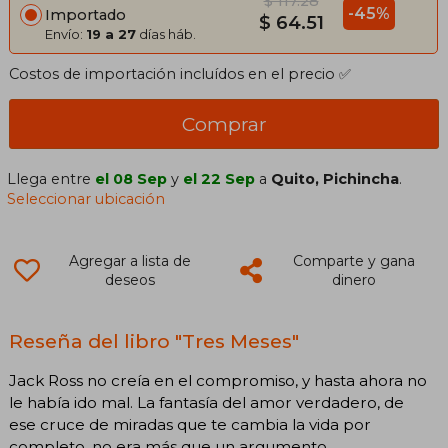
$ 117.28
-45%
Importado
$ 64.51
Envío:
19 a 27
días háb.
Costos de importación incluídos en el precio ✅
Comprar
Llega entre
el 08 Sep
y
el 22 Sep
a
Quito, Pichincha
.
Seleccionar ubicación
Agregar a lista de
Comparte y gana
deseos
dinero
Reseña del libro "Tres Meses"
Jack Ross no creía en el compromiso, y hasta ahora no
le había ido mal. La fantasía del amor verdadero, de
ese cruce de miradas que te cambia la vida por
completo, no era más que un argumento