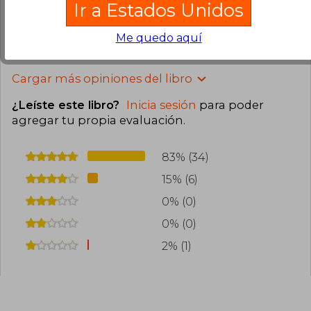
Me encantó
Ir a Estados Unidos
1
0
Esta opinión es útil
No es útil
Me quedo aquí
Cargar más opiniones del libro
¿Leíste este libro?
Inicia sesión
para poder
agregar tu propia evaluación
.
83% (34)
15% (6)
0% (0)
0% (0)
2% (1)