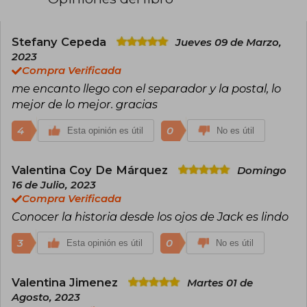
En dos ocasiones ha sido ganadora de los
Premios Wattys por sus novelas Irresistible
propuesta en 2016 y Ciudades de Humo en 2019.
Es una de las autoras más jóvenes en conseguir
Stefany Cepeda
Jueves 09 de Marzo,
un éxito de ventas a nivel internacional.​ En 2021
2023
Antes de diciembre se posicionó entre las 10
Compra Verificada
novelas más vendidas en diversos países.​ En el
me encanto llego con el separador y la postal, lo
2022, fue la autora más vendida solo detrás de
los libros de Harry Potter. Viajó por diversos
mejor de lo mejor. gracias
países y ciudades para promocionar sus
historias. Por ejemplo en Madrid, donde
4
0
Esta opinión es útil
No es útil
colapsó la Gran Vía, y México, donde reunió a
cientos de lectores en la FIL de Guadalajara.
Valentina Coy De Márquez
Domingo
16 de Julio, 2023
Compra Verificada
Conocer la historia desde los ojos de Jack es lindo
3
0
Esta opinión es útil
No es útil
Valentina Jimenez
Martes 01 de
Agosto, 2023