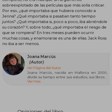
sobreexplotado de las películas que más solía criticar.
Por eso, ¿qué importaba que hubiera conocido a
Jenna? ¿Qué importaba si pasaban tanto tiempo
juntos? ¿Qué importaba si, poco a poco, iba abriéndole
su corazón? Y, sobre todo, ¿qué importaba el riesgo de
que se rompiera? En tres meses pueden ocurrir
muchas cosas, y enamorarse es una de ellas. Jack Ross
no iba a ser menos.
Joana Marcús
(Autor)
Ver Página del Autor
Joana Marcús, nacida en Mallorca en 2000,
divide su tiempo entre sus estudios, sus libros y
Ver más
sus mascotas. Desde pequeña supo que le
encantaba la escritura, aunque sus primeros
textos solo fueron pequeños relatos. No fue
hasta los trece años que se animó a publicar su
primera historia completa en Wattpad, donde
ha seguido escribiendo hasta la actualidad.
Opiniones del libro