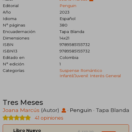
Editorial
Penguin
Año
2023
Idioma
Español
N° páginas
380
Encuadernación
Tapa Blanda
Dimensiones
14x21
ISBN
9789585155732
ISBN13
9789585155732
Editado en
Colombia
N° edición
1
Categorías
Suspense Romántico
Infantil/juvenil: Interés General
Tres Meses
Joana Marcús
(Autor)
·
Penguin
· Tapa Blanda
41 opiniones
Libro Nuevo