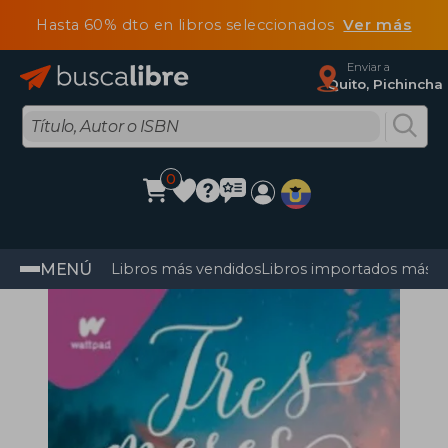
Hasta 60% dto en libros seleccionados
Ver más
Enviar a
Quito, Pichincha
0
MENÚ
Libros más vendidos
Libros importados más v