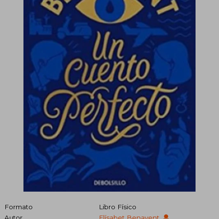
Formato
Libro Físico
Autor
Elísabet Benavent