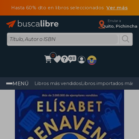
Hasta 60% dto en libros seleccionados
Ver más
Enviar a
Quito, Pichincha
0
MENÚ
Libros más vendidos
Libros importados más v