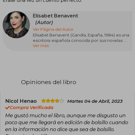
Érase una vez un cuento perfecto.
Elísabet Benavent
(Autor)
Ver Página del Autor
Elísabet Benavent (Gandía, España, 1984) es una
escritora española conocida por sus novelas de
Ver más
romance contemporáneo. Tras estudiar
comunicación Audiovisual y especializarse en
Arte, trabajó en el sector corporativo mientras
escribía en secreto. En 2013, dio el salto a la
literatura autopublicando su primera novela
digital. Su gran éxito llegó con la saga Valeria, la
cual fue adaptada por Netflix en el año 2020. En
Opiniones del libro
2021 la película Fuimos canciones inspirada en la
Bilogía Canciones y recuerdos fue uno de los
estrenos más aclamados también por la
plataforma de Netflix. Otra obra muy conocida
Nicol Henao
Martes 04 de Abril, 2023
que también traspasó la pantalla es Un cuento
Compra Verificada
perfecto (2020).
Me gustó mucho el libro, aunque me disgusto un
poco que me llegará en edición de bolsillo cuando
en la información no dice que sea de bolsillo.