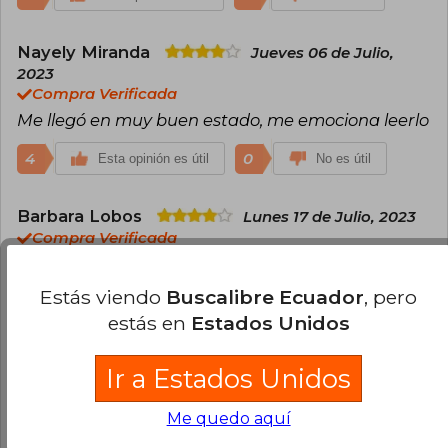
Nayely Miranda
Jueves 06 de Julio,
2023
Compra Verificada
Me llegó en muy buen estado, me emociona leerlo
4
0
Esta opinión es útil
No es útil
Barbara Lobos
Lunes 17 de Julio, 2023
Compra Verificada
En la página no dice que es edición bolsillo
deberían agregar el eso
Estás viendo
Buscalibre Ecuador
, pero
estás en
Estados Unidos
7
3
Esta opinión es útil
No es útil
Ir a Estados Unidos
Cargar más opiniones del libro
Me quedo aquí
¿Leíste este libro?
Inicia sesión
para poder