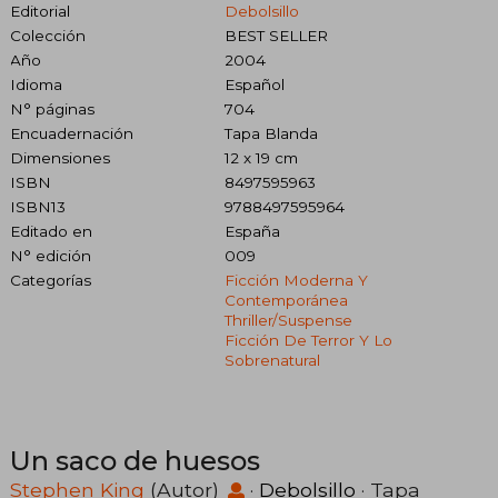
Editorial
Debolsillo
Colección
BEST SELLER
Año
2004
Idioma
Español
N° páginas
704
Encuadernación
Tapa Blanda
Dimensiones
12 x 19 cm
ISBN
8497595963
ISBN13
9788497595964
Editado en
España
N° edición
009
Categorías
Ficción Moderna Y
Contemporánea
Thriller/suspense
Ficción De Terror Y Lo
Sobrenatural
Un saco de huesos
Stephen King
(Autor)
·
Debolsillo
· Tapa