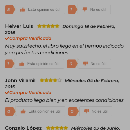
más de 500 millones de ejemplares y ha sido
traducida a decenas de idiomas.
5
1
Esta opinión es útil
No es útil
A lo largo de su carrera, King ha recibido
numerosos reconocimientos, entre los que
Helver Luis
Domingo 18 de Febrero,
destacan el National Book Award a la
2018
contribución a la literatura estadounidense
(2003), la Medalla Nacional de las Artes (2015) y
Compra Verificada
decenas de premios Bram Stoker, World
Muy satisfecho, el libro llegó en el tiempo indicado
Fantasy, British Fantasy y Edgar, entre otros.
y en perfectas condiciones
Considerado el “rey del terror”, su obra ha
influido de manera profunda en la cultura
1
popular y sigue siendo un referente
0
Esta opinión es útil
No es útil
imprescindible para lectores y escritores de
ficción. Actualmente vive en Maine, donde
continúa escribiendo y participando
John Villamil
Miércoles 04 de Febrero,
activamente en la vida cultural y social
2015
estadounidense.
Compra Verificada
El producto llego bien y en excelentes condiciones
0
0
Esta opinión es útil
No es útil
Gonzalo López
Miércoles 03 de Junio,