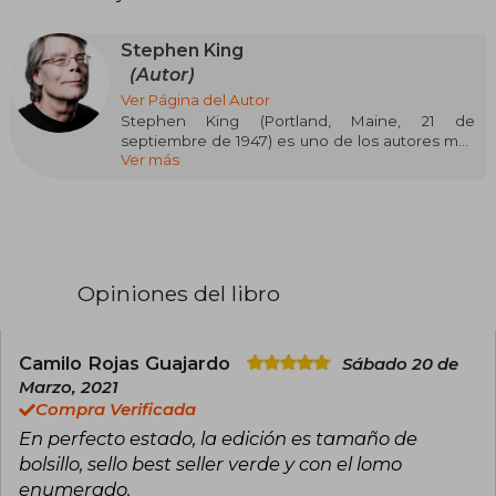
Stephen King
(Autor)
Ver Página del Autor
Stephen King (Portland, Maine, 21 de
septiembre de 1947) es uno de los autores más
Ver más
influyentes y prolíficos de la literatura
contemporánea, célebre por revitalizar el
género del terror y conquistar a millones de
lectores en todo el mundo. Se graduó en
Lengua Inglesa por la Universidad de Maine y
trabajó como profesor antes de dedicarse por
completo a la escritura tras el éxito de su
Opiniones del libro
primera novela, Carrie (1974). Desde entonces,
ha publicado más de 60 novelas y cientos de
relatos cortos, muchos bajo el seudónimo
Richard Bachman, con títulos emblemáticos
Camilo Rojas Guajardo
Sábado 20 de
como El resplandor, IT, Misery, La torre oscura,
Marzo, 2021
Cementerio de animales y La milla verde,
Compra Verificada
muchos de ellos adaptados exitosamente al
En perfecto estado, la edición es tamaño de
cine y la televisión. Su narrativa, caracterizada
por explorar los rincones más oscuros de la
bolsillo, sello best seller verde y con el lomo
mente humana y de la sociedad, ha vendido
enumerado.