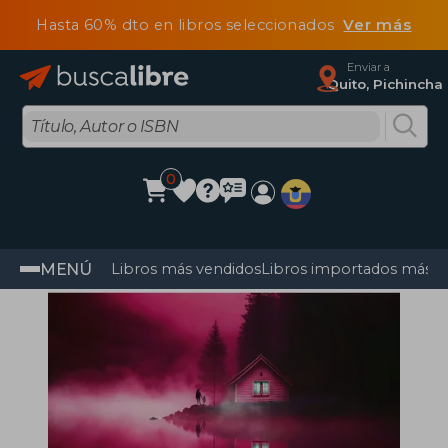
Hasta 60% dto en libros seleccionados
Ver más
Enviar a
Quito, Pichincha
0
MENÚ
Libros más vendidos
Libros importados más v