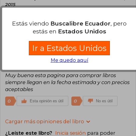
2015
Compra Verificada
El libro llego dentro del tiempo indicado y sin
Estás viendo
Buscalibre Ecuador
, pero
ningún problema.
estás en
Estados Unidos
0
0
Esta opinión es útil
No es útil
Ir a Estados Unidos
Jorge Gomez
Jueves 03 de Diciembre,
Me quedo aquí
2015
Compra Verificada
Muy buena esta pagina para comprar libros
siempre llegan en la fecha estimada y con precios
aceptables
0
0
Esta opinión es útil
No es útil
Cargar más opiniones del libro
¿Leíste este libro?
Inicia sesión
para poder