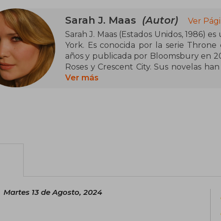
Sarah J. Maas
(Autor)
Ver Pági
Sarah J. Maas (Estados Unidos, 1986) es
York. Es conocida por la serie Throne o
años y publicada por Bloomsbury en 20
Roses y Crescent City. Sus novelas han
han figurado en las listas de los más
Ver más
reconocida por su capacidad de cr
memorables, y ha recibido numerosos r
género de fantasía juvenil.
Neoyorquina de nacimiento, en la actua
y su perro, y cuenta con una comunida
Twitter y Facebook.
Martes 13 de Agosto, 2024