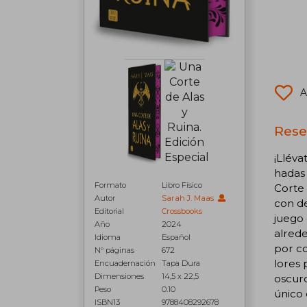
A
Rese
¡Lléva
hadas 
Formato
Libro Físico
Corte 
Autor
Sarah J. Maas
con de
Editorial
Crossbooks
juego 
Año
2024
alrede
Idioma
Español
por co
N° páginas
672
lores 
Encuadernación
Tapa Dura
Dimensiones
14,5 x 22,5
oscuro
Peso
0.10
único 
ISBN13
9788408292678