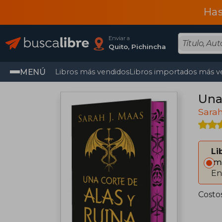
Has
Enviar a
Quito, Pichincha
MENÚ
Libros más vendidos
Libros importados más v
Una
Sarah
Li
Im
En
Costo