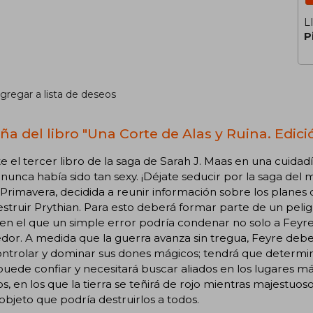
L
P
gregar a lista de deseos
ña del libro "Una Corte de Alas y Ruina. Edici
te el tercer libro de la saga de Sarah J. Maas en una cuida
nunca había sido tan sexy. ¡Déjate seducir por la saga del 
Primavera, decidida a reunir información sobre los planes
struir Prythian. Para esto deberá formar parte de un peligr
en el que un simple error podría condenar no solo a Feyr
dor. A medida que la guerra avanza sin tregua, Feyre debe
ntrolar y dominar sus dones mágicos; tendrá que determin
puede confiar y necesitará buscar aliados en los lugares
s, en los que la tierra se teñirá de rojo mientras majestuo
objeto que podría destruirlos a todos.