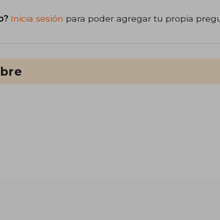
o?
Inicia sesión
para poder agregar tu propia preg
ibre