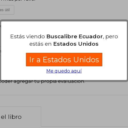
es útil
rnes 30 de Agosto, 2024
Estás viendo
Buscalibre Ecuador
, pero
mas profiis TwT
estás en
Estados Unidos
s útil
Ir a Estados Unidos
Me quedo aquí
poder agregar tu propia evaluación
.
el libro