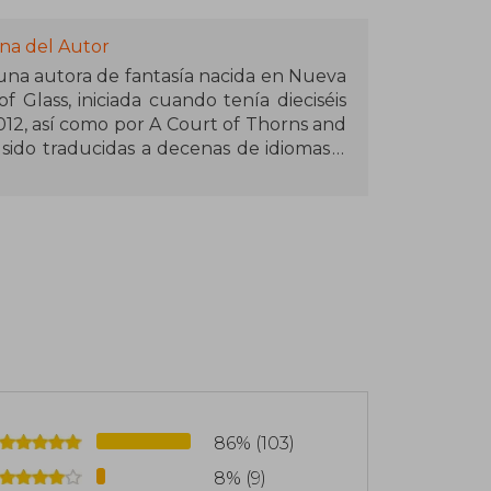
na del Autor
 una autora de fantasía nacida en Nueva
f Glass, iniciada cuando tenía dieciséis
12, así como por A Court of Thorns and
 sido traducidas a decenas de idiomas y
 vendidos del New York Times. Maas es
ear mundos complejos y personajes
econocimientos por su contribución al
lidad vive en Pensilvania con su marido
d de más de treinta mil seguidores en
86% (103)
8% (9)