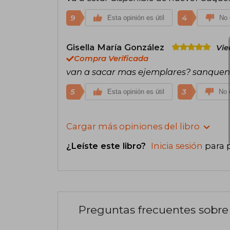
9
4
Esta opinión es útil
No 
Gisella María González
Vie
Compra Verificada
van a sacar mas ejemplares? sanquen 
5
3
Esta opinión es útil
No e
Cargar más opiniones del libro
¿Leíste este libro?
Inicia sesión
para 
Preguntas frecuentes sobre 