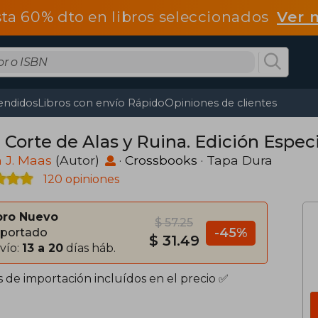
ta 60% dto en libros seleccionados
Ver 
endidos
Libros con envío Rápido
Opiniones de clientes
 Corte de Alas y Ruina. Edición Especi
 J. Maas
(Autor)
·
Crossbooks
· Tapa Dura
120 opiniones
bro Nuevo
$ 57.25
-45%
portado
$ 31.49
vío:
13 a 20
días háb.
s de importación incluídos en el precio ✅