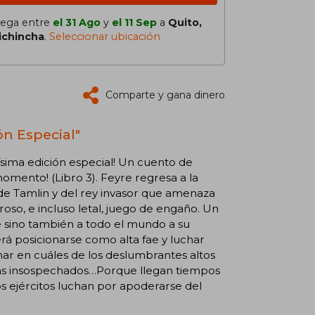
lega entre
el 31 Ago
y
el 11 Sep
a
Quito,
ichincha
.
Seleccionar ubicación
Comparte y gana dinero
ón Especial"
dísima edición especial! Un cuento de
momento! (Libro 3). Feyre regresa a la
 de Tamlin y del rey invasor que amenaza
oso, e incluso letal, juego de engaño. Un
e sino también a todo el mundo a su
rá posicionarse como alta fae y luchar
ar en cuáles de los deslumbrantes altos
 más insospechados…Porque llegan tiempos
sos ejércitos luchan por apoderarse del