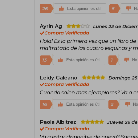
26
5
Esta opinión es útil
No
Ayrin Ag
Lunes 23 de Dicie
Compra Verificada
Hola! Es la primera vez que un libro d
maltratado de las cuatro esquinas y 
13
1
Esta opinión es útil
No 
Leidy Galeano
Domingo 25 
Compra Verificada
Cuando salen mas ejemplares? Va a e
16
5
Esta opinión es útil
No
Paola Albitrez
Jueves 29 de
Compra Verificada
Va a estar disponible de nuevo? Saque