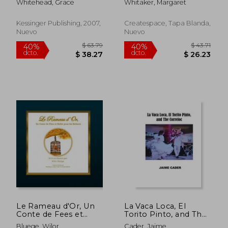
Whitehead, Grace
Whitaker, Margaret
Kessinger Publishing, 2007,
Createspace, Tapa Blanda,
Nuevo
Nuevo
$ 97.79
$ 105.
40%
40%
dcto.
dcto.
$ 58.67
$ 63.
Le Rameau d'Or, Un
La Vaca Loca, El
Conte de Fees et
Torito Pinto, and The
Ballet pour les
Correfoc (en Inglés)
Bluege, Wilor
Cader, Jaime