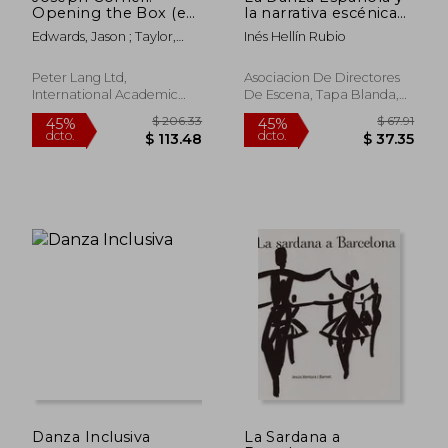
Opening the Box (en
la narrativa escénica
Inglés)
(Serie Teoría y
Edwards, Jason ; Taylor,
Inés Hellín Rubio
Práctica del Teatro)
Stephanie L.
Peter Lang Ltd,
Asociacion De Directores
International Academic
De Escena, Tapa Blanda,
Publis, Tapa Blanda, Nuevo
Usado
$ 43.42
$ 100.
45%
45%
dcto.
dcto.
$ 23.88
$ 55.
Danza Inclusiva
La Sardana a