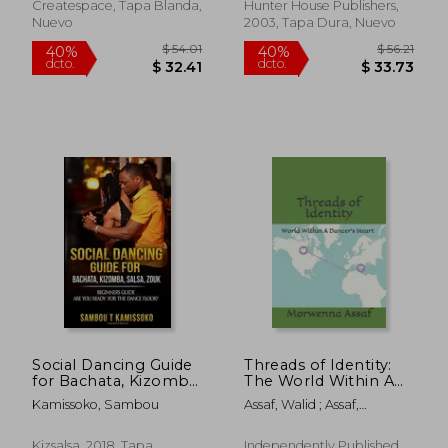
Activity Books) (en
Createspace, Tapa Blanda,
Hunter House Publishers,
Inglés)
Nuevo
2003, Tapa Dura, Nuevo
$ 47.74
$ 46.
40%
45%
dcto.
dcto.
$ 28.64
$ 25.
Social Dancing Guide
Threads of Identity:
for Bachata, Kizomba,
The World Within A
Salsa, Zouk:
Dancer's Heart (en
Kamissoko, Sambou
Assaf, Walid ; Assaf,
Beginners Guide are
Inglés)
Morwenna
you Ready for the
Dance Floor? (Social
Kizsalsa, 2018, Tapa
Independently Published,