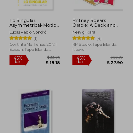
Lo Singular:
Britney Spears
Asymmetrical-Motion
Oracle: A Deck and
(Escénicas)
Guidebook to be
Lucas Pablo Condró
Nesvig, Kara
Stronger Than
(1)
(4)
Yesterday (en Inglés)
Continta Me Tienes, 2017, 1
RP Studio, Tapa Blanda,
Edición, Tapa Blanda,
Nuevo
Nuevo
$ 33.06
$ 50.
45%
45%
dcto.
dcto.
$ 18.18
$ 27.