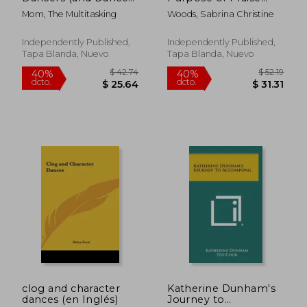
Moms): Word Search,
Dance (en Inglés)
Mom, The Multitasking
Woods, Sabrina Christine
Sudoku, Word
Scrambles, and More
(en Inglés)
Independently Published,
Independently Published,
Tapa Blanda, Nuevo
Tapa Blanda, Nuevo
$ 37.56
$ 31
45%
45%
dcto.
dcto.
$ 20.66
$ 17.
clog and character
Katherine Dunham's
dances (en Inglés)
Journey to