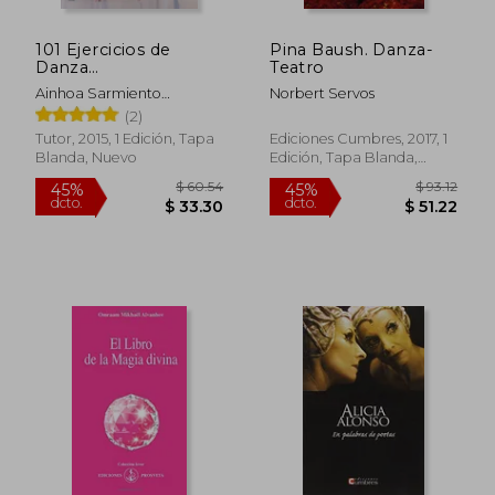
101 Ejercicios de
Pina Baush. Danza-
Danza
Teatro
Contemporánea Para
Ainhoa Sarmiento
Norbert Servos
Niños y Jóvenes
Saracibar
(2)
Tutor, 2015, 1 Edición, Tapa
Ediciones Cumbres, 2017, 1
Blanda, Nuevo
Edición, Tapa Blanda,
Nuevo
$ 60.54
$ 93
45%
45%