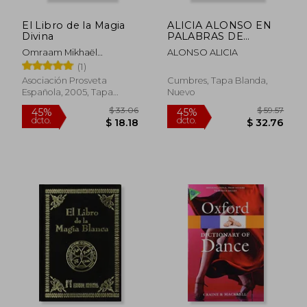
dcto.
dcto.
$ 33.30
$ 51.
El Libro de la Magia
ALICIA ALONSO EN
Divina
PALABRAS DE
POETAS
Omraam Mikhaël
ALONSO ALICIA
Aïvanhov
(1)
Asociación Prosveta
Cumbres, Tapa Blanda,
Española, 2005, Tapa
Nuevo
Blanda, Nuevo