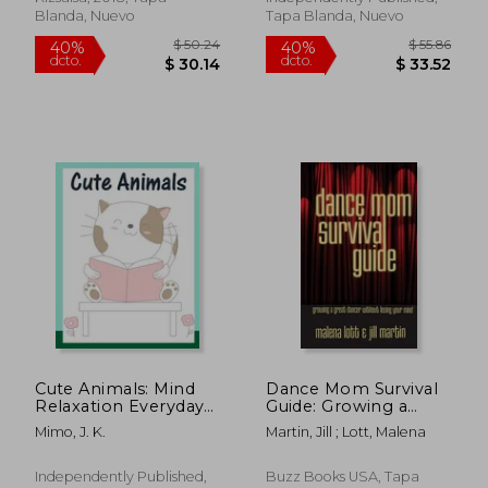
Dancing Guide Book)
Blanda, Nuevo
Tapa Blanda, Nuevo
(en Inglés)
$ 36.01
$ 72.
40%
40%
dcto.
dcto.
$ 21.61
$ 43.
Cute Animals: Mind
Dance Mom Survival
Relaxation Everyday
Guide: Growing a
Tools from Pets and
Great Dancer Without
Mimo, J. K.
Martin, Jill ; Lott, Malena
Wildlife Images for
Losing Your Mind (en
Adults to Relief
Inglés)
Stress, ages 7-9 (en
Independently Published,
Buzz Books USA, Tapa