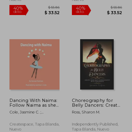
$ 50.24
$ 55.
40%
40%
dcto.
dcto.
$ 30.14
$ 33.
Dancing With Naima:
Choreography for
Follow Naima as she
Belly Dancers: Create
prepares for her first
your next
Cole, Jasmine C. ;
Ross, Sharon M.
day of dance school!
choreography with
Parkman, Desiree
(en Inglés)
confidence (en
Inglés)
Createspace, Tapa Blanda,
Independently Published,
Nuevo
Tapa Blanda, Nuevo