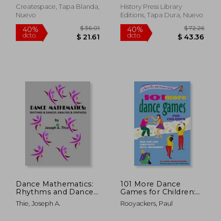
(en Inglés)
Createspace, Tapa Blanda,
History Press Library
$ 44.61
$ 40.
Nuevo
Editions, Tapa Dura, Nuevo
40%
40%
dcto.
dcto.
$ 26.77
$ 24.
Dance Mathematics:
101 More Dance
Rhythms and Dances;
Games for Children:
Analysis and
New fun and
Thie, Joseph A.
Rooyackers, Paul
Synthesis (en Inglés)
Creativity With
Movement (Smartfun