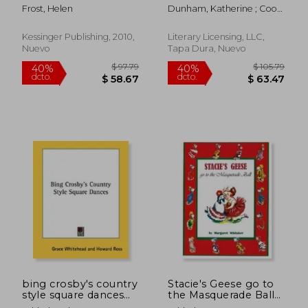
Accompong (en
Frost, Helen
Dunham, Katherine ; Cook,
Inglés)
Ted ; Linton, Ralph
Kessinger Publishing, 2010,
Literary Licensing, LLC,
Nuevo
Tapa Dura, Nuevo
$ 42.74
$ 52
40%
40%
dcto.
dcto.
$ 25.64
$ 31.
bing crosby's country
Stacie's Geese go to
style square dances
the Masquerade Ball
(en Inglés)
(en Inglés)