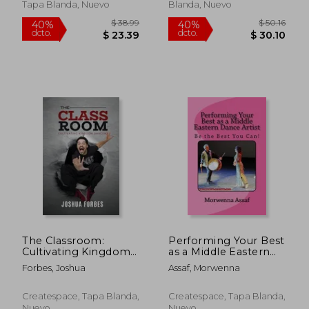
Inglés)
Tapa Blanda, Nuevo
Blanda, Nuevo
$ 54.01
$ 56
40%
40%
dcto.
dcto.
$ 32.41
$ 33.
The Classroom:
Performing Your Best
Cultivating Kingdom
as a Middle Eastern
Dancers (en Inglés)
Dance Artist: Be the
Forbes, Joshua
Assaf, Morwenna
Best You Can (en
Inglés)
Createspace, Tapa Blanda,
Createspace, Tapa Blanda,
Nuevo
Nuevo