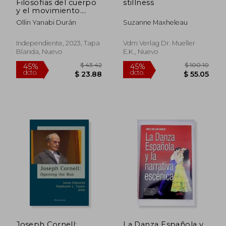
Filosofías del cuerpo
stillness
y el movimiento.
Danza
Ollin Yanabi Durán
Suzanne Maxheleau
contemporánea en
América Latina
Independiente, 2023, Tapa
Vdm Verlag Dr. Mueller
Blanda, Nuevo
E.k., Nuevo
$ 46.05
$ 41
45%
45%
dcto.
dcto.
$ 25.33
$ 23.
Joseph Cornell:
La Danza Española y