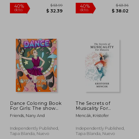
$ 38.99
$ 50.
40%
40%
dcto.
dcto.
$ 23.39
$ 30.
Dance Coloring Book
The Secrets of
For Girls: The show
Musicality For
on the stage dancing
Dancers: Learning 9
Friends, Nany And
Mencák, Kristofer
and ballet with music
Essential Musicality
scene (en Inglés)
Skills in Dance (en
Inglés)
Independently Published,
Independently Published,
Tapa Blanda, Nuevo
Tapa Blanda, Nuevo