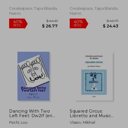
mediator: The book
about prostaglandins
Createspace, Tapa Blanda,
Createspace, Tapa Blanda,
Nuevo
Nuevo
Dancing With Two
Squared Circus:
Left Feet: Dw2lf (en
Libretto and Music
Inglés)
for Ballet (en Inglés)
Pechi, Lou
Vlasov, Mikhail
$ 55.76
$ 72.
40%
40%