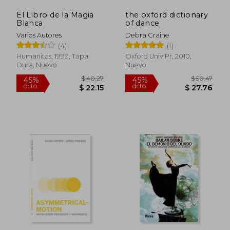
El Libro de la Magia
the oxford dictionary
$ 33.06
$ 59.
45%
45%
Blanca
of dance
dcto.
dcto.
$ 18.18
$ 32.
Varios Autores
Debra Craine
(4)
(1)
Humanitas, 1999, Tapa
Oxford Univ Pr, 2010,
Dura, Nuevo
Nuevo