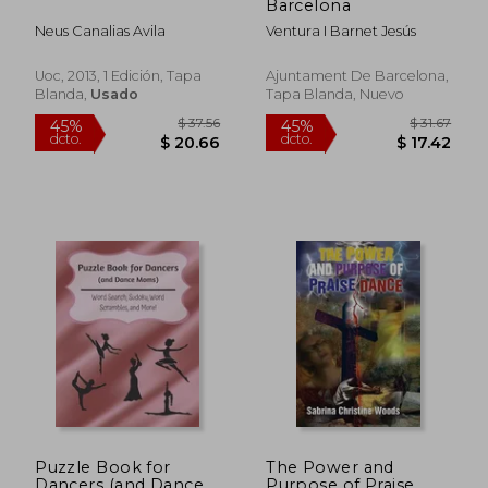
Barcelona
Neus Canalias Avila
Ventura I Barnet Jesús
Uoc, 2013, 1 Edición, Tapa
Ajuntament De Barcelona,
Blanda,
Usado
Tapa Blanda, Nuevo
$ 206.33
$ 67
45%
45%
dcto.
dcto.
$ 113.48
$ 37.
Puzzle Book for
The Power and
Dancers (and Dance
Purpose of Praise