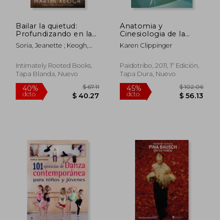
Bailar la quietud:
Anatomia y
Profundizando en la
Cinesiologia de la
práctica de Contact
Danza
Soria, Jeanette ; Keogh,
Karen Clippinger
Improvisación
Martin
Intimately Rooted Books,
Paidotribo, 2011, 1ª Edición,
Tapa Blanda, Nuevo
Tapa Dura, Nuevo
$ 67.11
$ 102.
40%
45%
dcto.
dcto.
$ 40.27
$ 56.