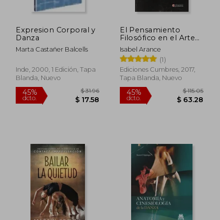
Expresion Corporal y
El Pensamiento
Danza
Filosófico en el Arte
Coreográfico
Marta Castañer Balcells
Isabel Arance
Contemporáneo
(1)
Inde, 2000, 1 Edición, Tapa
Ediciones Cumbres, 2017,
Blanda, Nuevo
Tapa Blanda, Nuevo
$ 31.96
$ 115
45%
45%
dcto.
dcto.
$ 17.58
$ 63.