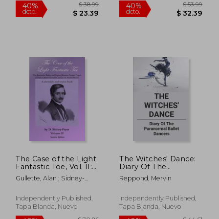
$ 55.86
$ 55.
40%
40%
dcto.
dcto.
$ 33.52
$ 33.
The Case of the Light
The Witches' Dance:
Fantastic Toe, Vol. II:
Diary Of The
The Romantic Ballet
Paranormal Ballet
Gullette, Alan ; Sidney-
Reppond, Mervin
and Signor Maestro
Dancers: Types Of
Fryer, Donald
Cesare Pugni, as well
Ballet (en Inglés)
as their survival by
Independently Published,
Independently Published,
means of Tsarist Russi
Tapa Blanda, Nuevo
Tapa Blanda, Nuevo
(en Inglés)