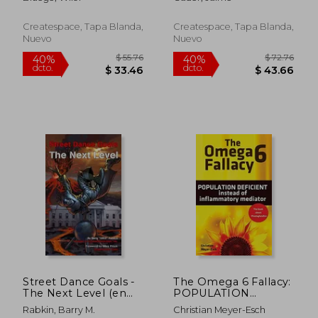
Enfants (en Francés)
Createspace, Tapa Blanda,
Createspace, Tapa Blanda,
Nuevo
Nuevo
Street Dance Goals -
The Omega 6 Fallacy:
$ 63.79
$ 43.
40%
40%
The Next Level (en
POPULATION
dcto.
dcto.
$ 38.27
$ 26.
Inglés)
DEFICIENT instead of
Rabkin, Barry M.
Christian Meyer-Esch
inflammatory