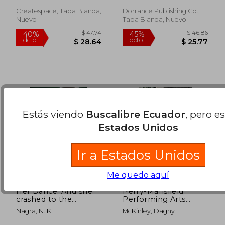
dcto.
dcto.
$ 33.46
$ 43.
Createspace, Tapa Blanda,
Dorrance Publishing Co.,
Nuevo
Tapa Blanda, Nuevo
Estás viendo
Buscalibre Ecuador
, pero e
Estados Unidos
Ir a Estados Unidos
Me quedo aquí
Her Dance: And she
Perry-Mansfield
crashed to the
Performing Arts
ground with no one
School & Camp: A
Nagra, N. K.
McKinley, Dagny
there to catch her.
History of Art in
Her dance was ruined.
Nature (en Inglés)