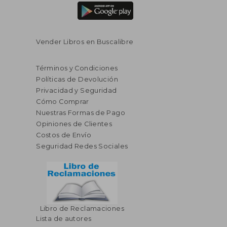
Vender Libros en Buscalibre
Términos y Condiciones
Políticas de Devolución
Privacidad y Seguridad
Cómo Comprar
Nuestras Formas de Pago
Opiniones de Clientes
Costos de Envío
Seguridad Redes Sociales
$ 70.86
$ 44.
40%
40%
Libro de Reclamaciones
dcto.
dcto.
$ 42.52
$ 26.
Lista de autores