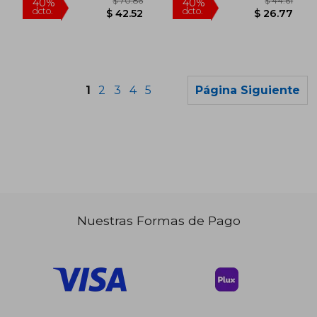
1
2
3
4
5
Página Siguiente
Nuestras Formas de Pago
$ 53.99
$ 63.
40%
40%
dcto.
dcto.
$ 32.39
$ 38.