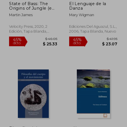
State of Bass: The
El Lenguaje de la
Origins of Jungle (en
Danza
Inglés)
Martin James
Mary Wigman
Velocity Press, 2020, 2
Ediciones Del Aguazul, S.L.,
$ 33.06
$ 49.
Edición, Tapa Blanda,
2006, Tapa Blanda, Nuevo
45%
45%
dcto.
dcto.
Nuevo
$ 18.18
$ 26.