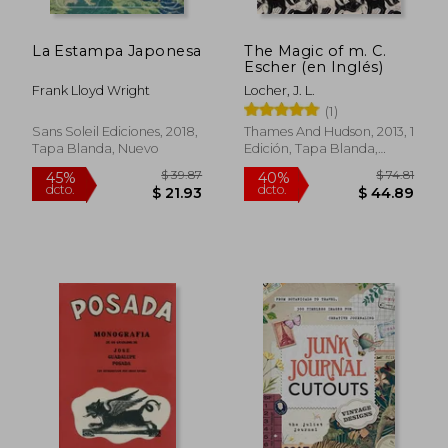
La Estampa Japonesa
The Magic of m. C.
Escher (en Inglés)
Frank Lloyd Wright
Locher, J. L.
(1)
Sans Soleil Ediciones, 2018,
Thames And Hudson, 2013, 1
Tapa Blanda, Nuevo
Edición, Tapa Blanda,
$ 69.81
$ 61
45%
45%
Nuevo
dcto.
dcto.
$ 38.40
$ 33.