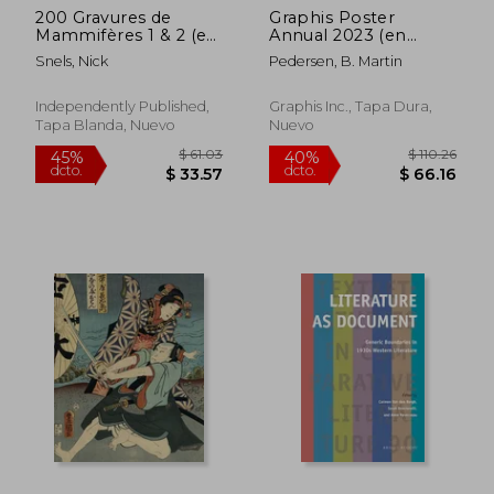
200 Gravures de
Graphis Poster
Mammifères 1 & 2 (en
Annual 2023 (en
Francés)
Inglés)
Snels, Nick
Pedersen, B. Martin
Independently Published,
Graphis Inc., Tapa Dura,
Tapa Blanda, Nuevo
Nuevo
$ 40.86
$ 44.
40%
40%
dcto.
dcto.
$ 24.52
$ 26.