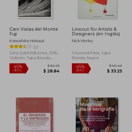
Cien Vistas del Monte
Linocut for Artists &
Fuji
Designers (en Inglés)
Katsushika Hokusai
Nick Morley
(2)
Sans Soleil Ediciones, 2016,
Crowood Press, Tapa
1 Edición, Tapa Blanda,
Blanda, Nuevo
Nuevo
$ 52.43
$ 60.
45%
45%
dcto.
dcto.
$ 28.84
$ 33.