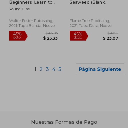
Beginners: Learn to
Seaweed (Blank
Make Lino Blocks and
Sketch Book) (Luxury
Young, Elise
Create Unique Relief
Sketch Books) (en
Prints (2) (Inspired
Inglés)
Artist) (en Inglés)
Walter Foster Publishing,
Flame Tree Publishing,
2021, Tapa Blanda, Nuevo
2021, Tapa Dura, Nuevo
1
2
3
4
5
Página Siguiente
Nuestras Formas de Pago
$ 87.02
$ 241.