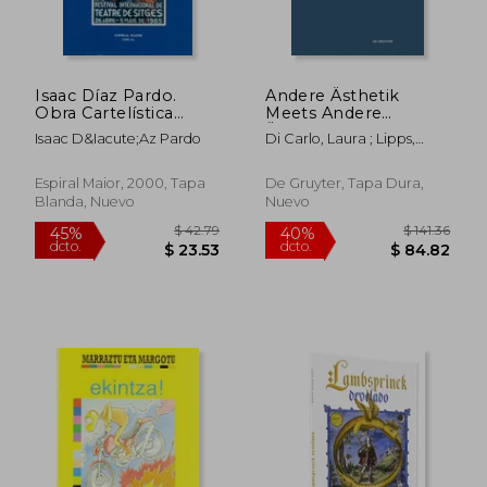
Isaac Díaz Pardo.
Andere Ästhetik
Obra Cartelística
Meets Andere
(1936-1999) (en
Ästhetik:
Isaac D&Iacute;Az Pardo
Di Carlo, Laura ; Lipps,
Gallego)
Visualisierungen Von
Johannes ; Pawlak, Anna
Antiken Nördlich Der
Alpen in Der
Espiral Maior, 2000, Tapa
De Gruyter, Tapa Dura,
Frühneuzeitlichen
Blanda, Nuevo
Nuevo
Druckgraphik (en
Alemán)
$ 94.35
$ 133.
45%
45%