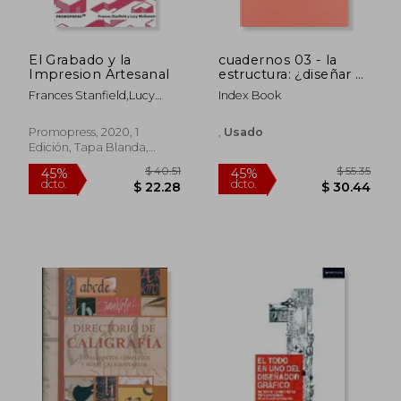
El Grabado y la
cuadernos 03 - la
$ 40.68
$ 93.
45%
40%
Impresion Artesanal
estructura: ¿diseñar o
dcto.
dcto.
$ 22.37
$ 56.
delegar?
Frances Stanfield,Lucy
Index Book
Mcgeown
Promopress, 2020, 1
,
Usado
Edición, Tapa Blanda,
Nuevo