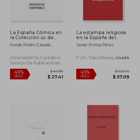
La España Cómica en
La estampa religiosa
la Colección uc de
en la España del
Arte Gráfico,
antiguo regimen
Fondo Pedro Casado
Javier Portús Pérez
(Publicaciones de la
Cimiano, 1.
Fundación
Universitaria
Universidad De Cantabria.
F.U.E., Tapa Blanda,
Usado
Española)
Servicio De Publicaciones,,
Tapa Blanda,
Usado
$ 46.
45%
dcto.
$ 83.13
$ 25.