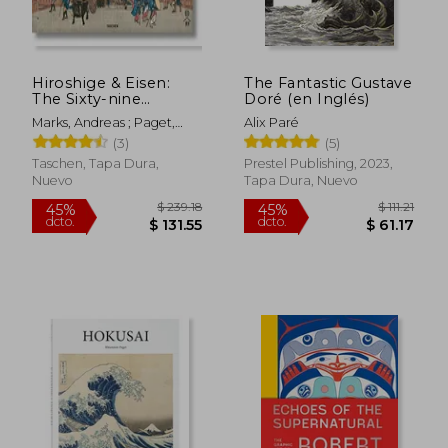
dcto.
dcto.
$ 37.13
$ 143.
Hiroshige & Eisen:
The Fantastic Gustave
The Sixty-nine
Doré (en Inglés)
Stations Along the
Marks, Andreas ; Paget,
Alix Paré
Kisokaido (Xl) (en
Rhiannon
(3)
(5)
Inglés)
Taschen, Tapa Dura,
Prestel Publishing, 2023,
Nuevo
Tapa Dura, Nuevo