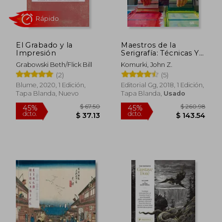
El Grabado y la
Maestros de la
Impresión
Serigrafía: Técnicas Y
Secretos de Los
Grabowski Beth/Flick Bill
Komurki, John Z.
Mejores Artistas
(2)
(5)
Internacionales de la
Impresión Serigráfica
Blume, 2020, 1 Edición,
Editorial Gg, 2018, 1 Edición,
Tapa Blanda, Nuevo
Tapa Blanda,
Usado
Rápido
$ 67.50
$ 260.
45%
45%