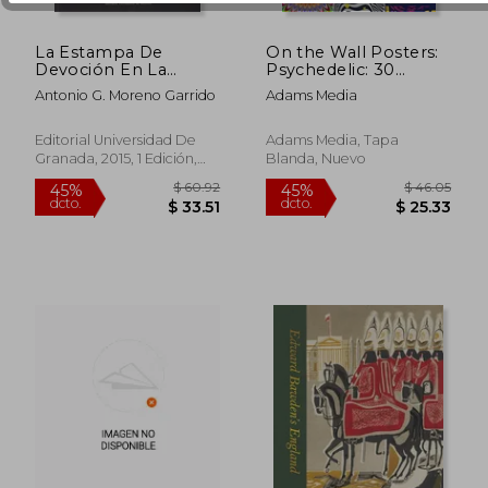
La Estampa De
On the Wall Posters:
Devoción En La
Psychedelic: 30
España De Los Siglos
Trippy Wall Posters
Antonio G. Moreno Garrido
Adams Media
Xviii Y Xix: Trescientos
to Tear out and Hang
Cincuenta Y Siete
up (en Inglés)
Grabados Abiertos A
Editorial Universidad De
Adams Media, Tapa
Talla Dulce Por
Granada, 2015, 1 Edición,
Blanda, Nuevo
$ 40.30
$ 33.
Burilistas Españoles
45%
45%
Tapa Blanda, Nuevo
(fuera De Colección)
dcto.
dcto.
$ 22.17
$ 18.