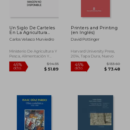
Un Siglo De Carteles
Printers and Printing
En La Agricultura
(en Inglés)
Española, 1870-1960
Carlos Velasco Murviedro
David Pottinger
Ministerio De Agricultura Y
Harvard University Press,
Pesca, Alimentación Y
2014, Tapa Dura, Nuevo
Medio Ambiente.
Secretaría General
Técnica, Tapa Dura, Nuevo
$ 49.83
$ 103.
45%
45%
dcto.
dcto.
$ 27.41
$ 57.