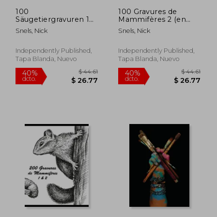
100
100 Gravures de
Säugetiergravuren 1
Mammifères 2 (en
(en Alemán)
Francés)
Snels, Nick
Snels, Nick
Independently Published,
Independently Published,
Tapa Blanda, Nuevo
Tapa Blanda, Nuevo
$ 48.52
$ 46.
45%
45%
dcto.
dcto.
$ 26.68
$ 25.