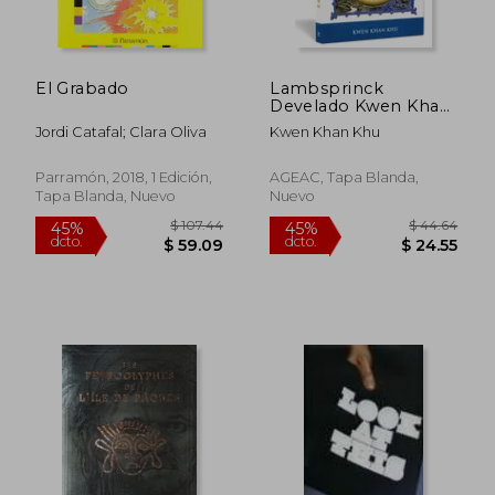
dcto.
dcto.
$ 51.89
$ 73.
El Grabado
Lambsprinck
Develado Kwen Khan
khu
Jordi Catafal; Clara Oliva
Kwen Khan Khu
Parramón, 2018, 1 Edición,
AGEAC, Tapa Blanda,
Tapa Blanda, Nuevo
Nuevo