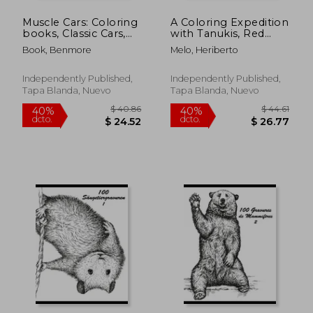
Muscle Cars: Coloring
A Coloring Expedition
books, Classic Cars,
with Tanukis, Red
Trucks, Planes
Pandas, and
Book, Benmore
Melo, Heriberto
Motorcycle and Bike
Raccoons: A Relaxing
(Dover History
and Adorable
Coloring Book)
coloring book (en
Independently Published,
Independently Published,
(Volume 3) (en Inglés)
Inglés)
Tapa Blanda, Nuevo
Tapa Blanda, Nuevo
$ 60.92
$ 46.
45%
45%
dcto.
dcto.
$ 33.51
$ 25.