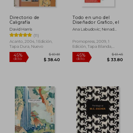
Directorio de
Todo en uno del
Caligrafía
Diseñador Grafico, el
David Harris
Ana Labudovic; Nenad
$ 40.51
$ 55
45%
45%
Vukusic
(11)
dcto.
dcto.
$ 22.28
$ 30.
Acanto, 2004, 1 Edición,
Promopress, 2009, 1
Tapa Dura, Nuevo
Edición, Tapa Blanda,
Nuevo