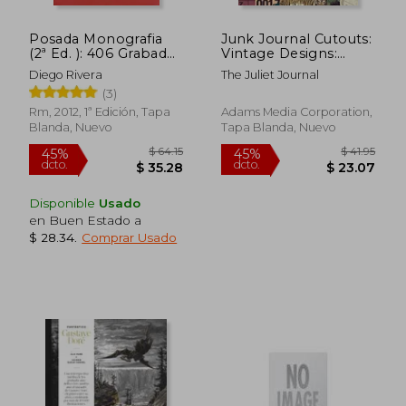
Posada Monografia
Junk Journal Cutouts:
(2ª Ed. ): 406 Grabados
Vintage Designs:
de Jose Guadalupe
From Botanicals to
Diego Rivera
The Juliet Journal
Posada
Travel, 350+ Timeless
(3)
Images for Creative
Journaling (en Inglés)
Rm, 2012, 1ª Edición, Tapa
Adams Media Corporation,
Blanda, Nuevo
Tapa Blanda, Nuevo
$ 39.87
$ 74
45%
40%
dcto.
dcto.
$ 21.93
$ 44.
Disponible
Usado
en Buen Estado a
$ 28.34
.
Comprar Usado