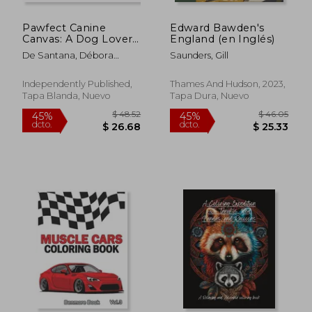
Pawfect Canine
Edward Bawden's
Canvas: A Dog Lover's
England (en Inglés)
Coloring Adventure: A
De Santana, Débora
Saunders, Gill
Dog Lover's Coloring
Nascimento
Adventure (en Inglés)
Independently Published,
Thames And Hudson, 2023,
Tapa Blanda, Nuevo
Tapa Dura, Nuevo
$ 41.64
$ 43.
40%
45%
dcto.
dcto.
$ 24.98
$ 23.