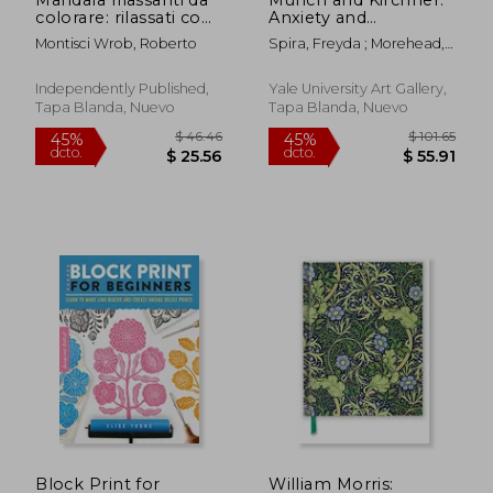
colorare: rilassati con i
Anxiety and
nostri mandala
Expression (en
Montisci Wrob, Roberto
Spira, Freyda ; Morehead,
motivazionali (en
Inglés)
Allison ; Woodard,
Italiano)
Catherine
Independently Published,
Yale University Art Gallery,
Tapa Blanda, Nuevo
Tapa Blanda, Nuevo
$ 61.03
$ 110.
45%
40%
dcto.
dcto.
$ 33.57
$ 66.
Block Print for
William Morris: