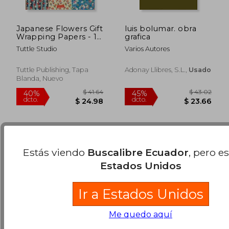
Japanese Flowers Gift
luis bolumar. obra
Wrapping Papers - 12
grafica
Sheets: 18 X 24 Inch
Tuttle Studio
Varios Autores
(45 X 61 CM)
$ 67.56
$ 28.
Wrapping Paper (en
45%
45%
dcto.
dcto.
Inglés)
$ 37.16
$ 15.
Tuttle Publishing, Tapa
Adonay Llibres, S.l.,
Usado
Blanda, Nuevo
Estás viendo
Buscalibre Ecuador
, pero e
Estados Unidos
Ir a Estados Unidos
Me quedo aquí