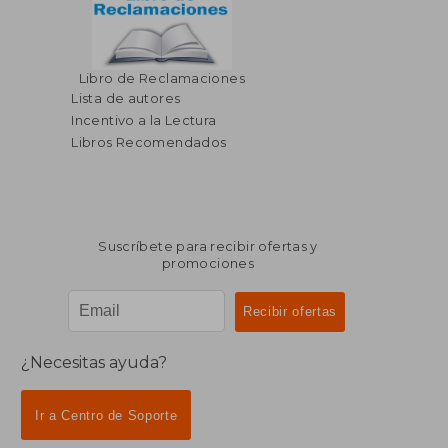
$ 46.05
$ 41
Libro de Reclamaciones
45%
45%
dcto.
dcto.
$ 25.33
$ 23.
Lista de autores
Incentivo a la Lectura
Libros Recomendados
Suscríbete para recibir ofertas y
promociones
¿Necesitas ayuda?
Ir a Centro de Soporte