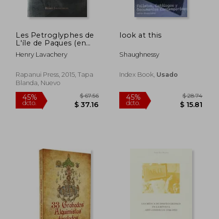
$ 42.79
$ 141
45%
40%
dcto.
dcto.
$ 23.53
$ 84.
Les Petroglyphes de
look at this
L'íle de Paques (en
Francés)
Henry Lavachery
Shaughnessy
Rapanui Press, 2015, Tapa
Index Book,
Usado
Blanda, Nuevo