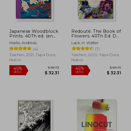
Japanese Woodblock
Redouté. The Book of
Prints. 40Th ed. (en
Flowers. 40Th Ed. Das
Inglés)
Buch der Blume (en
Marks, Andreas
Lack, H. Walter
Inglés)
(4)
(7)
Taschen, 2021, Tapa Dura,
Taschen, 2020, Tapa Dura,
Nuevo
Nuevo
$ 58.75
$ 58.
45%
45%
dcto.
dcto.
$ 32.31
$ 32.