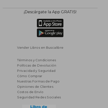
$ 46.46
$ 101
45%
45%
¡Descárgate la App GRATIS!
dcto.
dcto.
$ 25.56
$ 55.
Vender Libros en Buscalibre
Términos y Condiciones
Políticas de Devolución
Privacidad y Seguridad
Cómo Comprar
Nuestras Formas de Pago
Opiniones de Clientes
Costos de Envío
Seguridad Redes Sociales