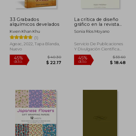
33 Grabados
La crítica de diseño
$ 107.44
$ 44.
alquímicos develados
gráfico en la revista
45%
45%
dcto.
dcto.
Arte Comercial (1946-
$ 59.09
$ 24.
Kwen Khan Khu
Sonia Ríos Moyano
1952) (Textos
(1)
Mínimos)
Ageac, 2022, Tapa Blanda,
Servicio De Publicaciones
Nuevo
Y Divulgación Científica
De La Universidad De
Málaga, Tapa Blanda,
Nuevo