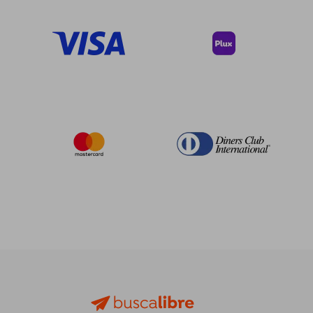
45%
40%
dcto.
dcto.
$ 47.86
$ 145.