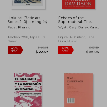
$ 239.18
$ 111
45%
45%
dcto.
dcto.
$ 131.55
$ 61.
Hokusai (Basic art
Echoes of the
Series 2. 0) (en Inglés)
Supernatural: The
Graphic art of Robert
Paget, Rhiannon
Wyatt, Gary ; Duffek, Karen
Davidson (en Inglés)
; Davidson, Robert
Taschen, 2018, Tapa Dura,
Figure 1 Publishing, Tapa
Nuevo
Dura, Nuevo