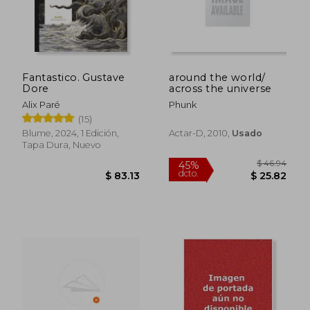
Fantastico. Gustave
around the world/
Dore
across the universe
Alix Paré
Phunk
(15)
Blume, 2024, 1 Edición,
Actar-D, 2010,
Usado
Tapa Dura, Nuevo
$ 64.15
$ 41
45%
45%
dcto.
dcto.
$ 35.28
$ 23.