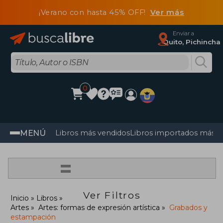
¡Verano con hasta 45% OFF!
Ver más
Enviar a
Quito, Pichincha
0
MENÚ
Libros más vendidos
Libros importados más v
=
Ver Filtros
Inicio
Libros
Artes
Artes: formas de expresión artística
Grabados y
estampación