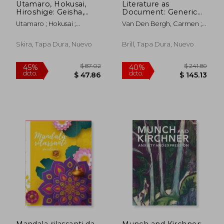
Utamaro, Hokusai,
Literature as
Hiroshige: Geisha,
Document: Generic
Samurai and the
Boundaries in 1930s
Utamaro ; Hokusai ;
Van Den Bergh, Carmen ;
Culture of Pleasure
Western Literature
Hiroshige
Bonciarelli, Sarah ;
(en Inglés)
(en Inglés)
Reverseau, Anne
Skira, Tapa Dura, Nuevo
Brill, Tapa Dura, Nuevo
$ 44.61
$ 44.
40%
40%
dcto.
dcto.
$ 26.77
$ 26.
Mandala rilassanti da
Munch and Kirchner: