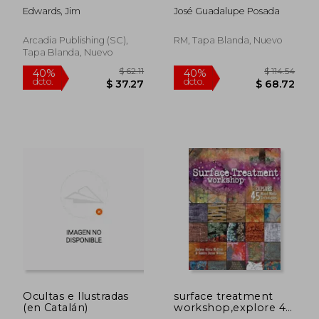
1893-1934 (en Inglés)
Edwards, Jim
José Guadalupe Posada
Arcadia Publishing (SC),
RM, Tapa Blanda, Nuevo
Tapa Blanda, Nuevo
$ 48.39
$ 70.
40%
40%
dcto.
dcto.
$ 29.03
$ 42.
Ocultas e Ilustradas
surface treatment
(en Catalán)
workshop,explore 45
mixed-media