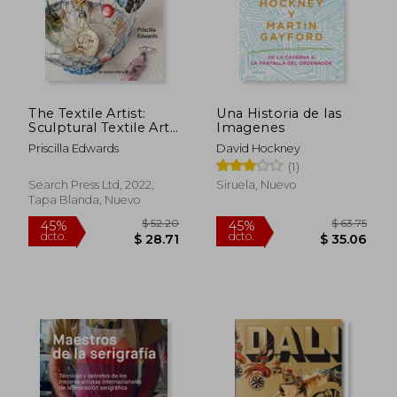
The Textile Artist:
Una Historia de las
Sculptural Textile Art:
Imagenes
A Practical Guide to
Priscilla Edwards
David Hockney
Mixed Media Wire
(1)
Sculpture (en Inglés)
Search Press Ltd, 2022,
Siruela, Nuevo
Tapa Blanda, Nuevo
$ 52.20
$ 63.
45%
45%
dcto.
dcto.