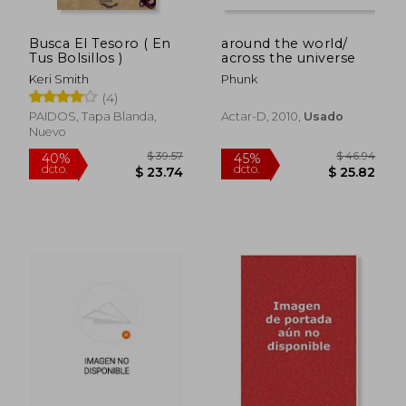
Busca El Tesoro ( En
around the world/
Tus Bolsillos )
across the universe
Keri Smith
Phunk
(4)
PAIDOS, Tapa Blanda,
Actar-D, 2010,
Usado
Nuevo
$ 57.54
$ 52.
45%
45%
dcto.
dcto.
$ 31.65
$ 28.