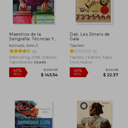
$ 28.71
$ 35.
Maestros de la
Dali. Les Diners de
Serigrafía: Técnicas Y
Gala
Secretos de Los
Komurki, John Z.
Taschen
Mejores Artistas
(5)
(1)
Internacionales de la
Impresión Serigráfica
Editorial Gg, 2018, 1 Edición,
Taschen, 1 Edición, Tapa
Tapa Blanda,
Usado
Dura, Nuevo