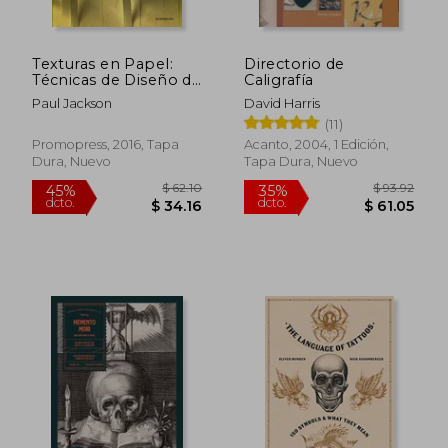
Texturas en Papel:
Directorio de
Técnicas de Diseño de
Caligrafía
Superficies
Paul Jackson
David Harris
(11)
Promopress, 2016, Tapa
Acanto, 2004, 1 Edición,
Dura, Nuevo
Tapa Dura, Nuevo
$ 26.16
$ 61
45%
45%
dcto.
dcto.
$ 14.39
$ 33.