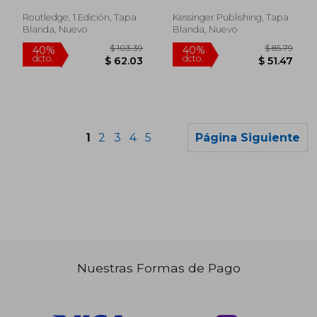
Russell; Airielle J. Taylor;
(en Inglés)
Tameka Winston
Routledge, 1 Edición, Tapa
Kessinger Publishing, Tapa
Blanda, Nuevo
Blanda, Nuevo
1
2
3
4
5
Página Siguiente
Nuestras Formas de Pago
$ 44.64
$ 72.
40%
45%
dcto.
dcto.
$ 26.78
$ 40.