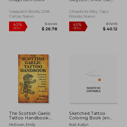
Inglés)
Cynthia ; Pascual, Amanda
Sasquatch Books, 2018,
Chopsticks Alley, Tapa
Cartas, Nuevo
Blanda, Nuevo
$ 62.11
$ 114
40%
40%
dcto.
dcto.
$ 37.27
$ 68.
The Scottish Gaelic
Sketched Tattoo
Tattoo Handbook:
Coloring Book (en
Authentic Words and
Inglés)
McEwan, Emily
Bail, Kailyn
Phrases in the Celtic