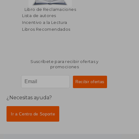
$ 103.39
$ 85.
40%
40%
Libro de Reclamaciones
dcto.
dcto.
$ 62.03
$ 51.
Lista de autores
Incentivo a la Lectura
Libros Recomendados
Suscríbete para recibir ofertas y
promociones
¿Necesitas ayuda?
Ir a Centro de Soporte