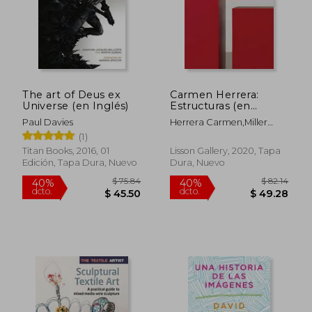
The art of Deus ex
Carmen Herrera:
Universe (en Inglés)
Estructuras (en
Inglés)
Paul Davies
Herrera Carmen,Miller
Dana
(1)
Titan Books, 2016, 01
Lisson Gallery, 2020, Tapa
Edición, Tapa Dura, Nuevo
Dura, Nuevo
$ 75.84
$ 82.
40%
40%
dcto.
dcto.
$ 45.50
$ 49.