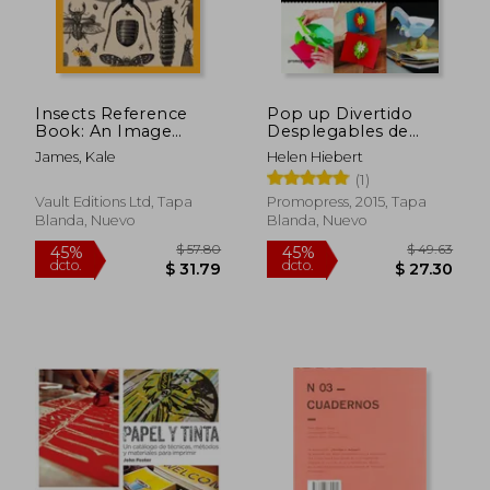
$ 82.14
$ 58.
40%
45%
dcto.
dcto.
$ 49.28
$ 32.
Insects Reference
Pop up Divertido
Book: An Image
Desplegables de
Archive for Artists and
Papel Faciles y
James, Kale
Helen Hiebert
Designers (en Inglés)
Sorprendentes
(1)
Vault Editions Ltd, Tapa
Promopress, 2015, Tapa
Blanda, Nuevo
Blanda, Nuevo