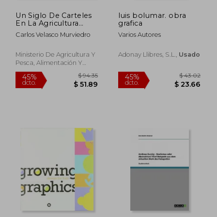
Un Siglo De Carteles
luis bolumar. obra
En La Agricultura
grafica
Española, 1870-1960
Carlos Velasco Murviedro
Varios Autores
Ministerio De Agricultura Y
Adonay Llibres, S.l.,
Usado
Pesca, Alimentación Y
Medio Ambiente.
Secretaría General
Técnica, Tapa Dura, Nuevo
$ 49.83
$ 103.
45%
45%
dcto.
dcto.