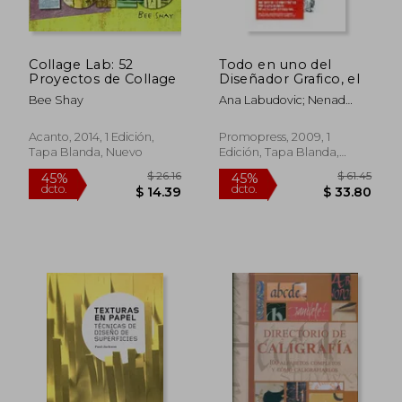
Rápido
Collage Lab: 52
Todo en uno del
Proyectos de Collage
Diseñador Grafico, el
Bee Shay
Ana Labudovic; Nenad
Vukusic
Acanto, 2014, 1 Edición,
Promopress, 2009, 1
Tapa Blanda, Nuevo
Edición, Tapa Blanda,
Nuevo
$ 62.
40%
dcto.
$ 24.29
$ 37.