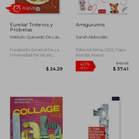
Eureka! Tinteros y
Amigurumis
Probetas
Instituto Quevedo De Las
Sarah Abbondio
Artes Del Humor (Fgua)
Fundación General De La
Editorial Alma, 2022, Tapa
Universidad De Alcalá,
Blanda, Nuevo
$ 48.50
$ 24.
45%
45%
2021, 1 Edición, Tapa
dcto.
dcto.
$ 26.68
$ 13.
Blanda, Nuevo