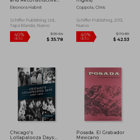
Tattooing (en Inglés)
Eleonora Habnit
Coppola, Chris
Schiffer Publishing, Ltd.,
Schiffer Publishing, 2013,
Tapa Blanda, Nuevo
Nuevo
$ 121.81
$ 33.
45%
45%
dcto.
dcto.
$ 66.99
$ 18.
Chicago's
Posada. El Grabador
Lollapalooza Days:
Mexicano