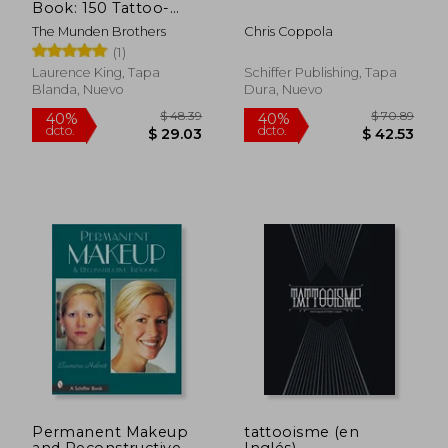
Book: 150 Tattoo-
Inspired Stickers (en
The Munden Brothers
Chris Coppola
Inglés)
(1)
Laurence King, Tapa
Schiffer Publishing, Tapa
Blanda, Nuevo
Dura, Nuevo
$ 28.64
$ 104.
45%
40%
dcto.
dcto.
$ 15.75
$ 62.
Permanent Makeup
tattooisme (en
and Reconstructive
Inglés)