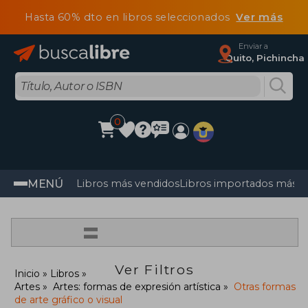
Hasta 60% dto en libros seleccionados
Ver más
Enviar a
Quito, Pichincha
0
MENÚ
Libros más vendidos
Libros importados más v
=
Ver Filtros
Inicio
Libros
Artes
Artes: formas de expresión artística
Otras formas
de arte gráfico o visual