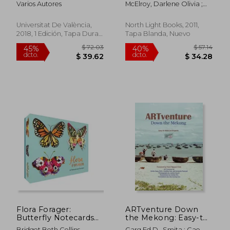
Varios Autores
McElroy, Darlene Olivia ;
techniques (en
Duran-Wilson, Sandra
Inglés)
Universitat De València,
North Light Books, 2011,
2018, 1 Edición, Tapa Dura,
Tapa Blanda, Nuevo
Nuevo
$ 59.64
$ 70.
40%
40%
dcto.
dcto.
$ 35.78
$ 42.
Flora Forager:
ARTventure Down
Butterfly Notecards
the Mekong: Easy-to-
(en Inglés)
Make Art Projects (en
Bridget Beth Collins
Garg Ed D., Smita ; Cao,