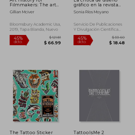
Filmmakers: The art
gráfico en la revista
of Visual Storytelling
Arte Comercial (1946-
Gillian Mciver
Sonia Ríos Moyano
(Required Reading
1952) (Textos
Range) (en Inglés)
Mínimos)
Bloomsbury Academic Usa,
Servicio De Publicaciones
2019, Tapa Blanda, Nuevo
Y Divulgación Científica
$ 42.41
$ 28.
45%
45%
De La Universidad De
dcto.
dcto.
$ 23.33
$ 15.
Málaga, Tapa Blanda,
Nuevo
The Tattoo Sticker
TattooIsMe 2