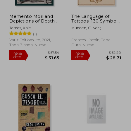
Memento Mori and
The Language of
Depictions of Death:
Tattoos: 130 Symbols
An Image Archive for
and What They Mean
James, Kale
Munden, Oliver ;
Artists and Designers
(en Inglés)
Schonberger, Nick
(1)
(en Inglés)
Vault Editions Ltd, 2021,
Frances Lincoln, Tapa
Tapa Blanda, Nuevo
Dura, Nuevo
$ 62.10
$ 93.
45%
35%
dcto.
dcto.
$ 34.16
$ 61.