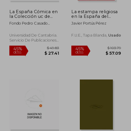
La España Cómica en
La estampa religiosa
la Colección uc de
en la España del
Arte Gráfico,
antiguo regimen
Fondo Pedro Casado
Javier Portús Pérez
(Publicaciones de la
Cimiano, 1.
Fundación
Universitaria
Universidad De Cantabria.
F.U.E., Tapa Blanda,
Usado
Española)
Servicio De Publicaciones,,
Tapa Blanda,
Usado
$ 39.57
$ 46.
40%
45%
dcto.
dcto.
$ 23.74
$ 25.