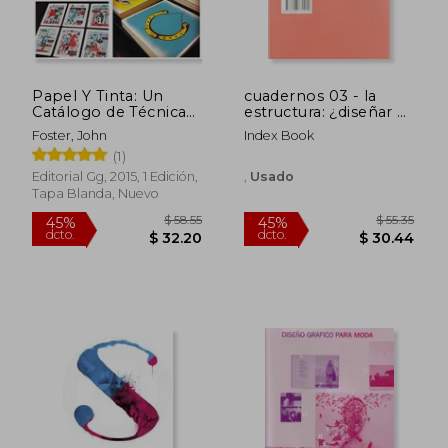
Papel Y Tinta: Un
cuadernos 03 - la
$ 57.80
$ 49.
45%
45%
Catálogo de Técnicas,
estructura: ¿diseñar o
dcto.
dcto.
$ 31.79
$ 27.
Métodos Y Materiales
delegar?
Foster, John
Index Book
Para Imprimir
(1)
Editorial Gg, 2015, 1 Edición,
,
Usado
Tapa Blanda, Nuevo