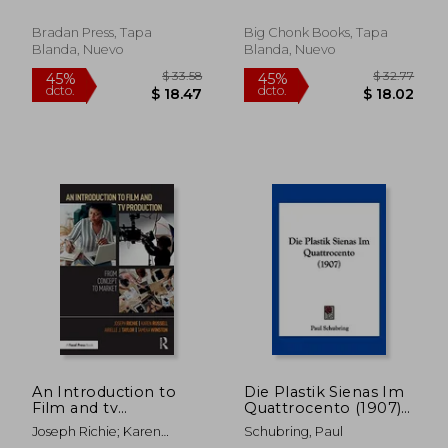
Language of Scotland
(en Inglés)
Bradan Press, Tapa
Big Chonk Books, Tapa
Blanda, Nuevo
Blanda, Nuevo
$ 72.03
$ 57
45%
40%
dcto.
dcto.
$ 39.62
$ 34.
An Introduction to
Die Plastik Sienas Im
Film and tv
Quattrocento (1907)
Production: From
(en Alemán)
Joseph Richie; Karen
Schubring, Paul
Concept to Market