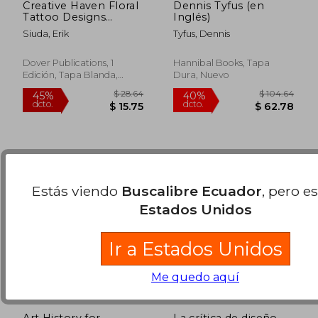
Creative Haven Floral
Dennis Tyfus (en
Tattoo Designs
Inglés)
Coloring Book (Adult
Siuda, Erik
Tyfus, Dennis
Coloring) (en Inglés)
$ 121.98
$ 63.
45%
45%
dcto.
dcto.
$ 67.09
$ 35.
Dover Publications, 1
Hannibal Books, Tapa
Edición, Tapa Blanda,
Dura, Nuevo
Nuevo
Estás viendo
Buscalibre Ecuador
, pero e
Estados Unidos
Ir a Estados Unidos
Me quedo aquí
Art History for
La crítica de diseño