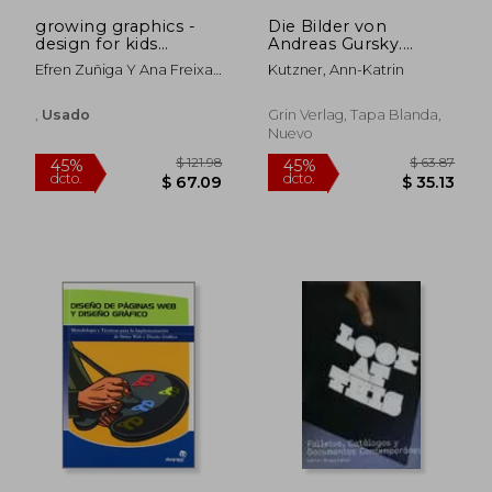
$ 27.41
$ 57.
growing graphics -
Die Bilder von
design for kids
Andreas Gursky.
(castellano)
Realismus oder
Efren Zuñiga Y Ana Freixa
Kutzner, Ann-Katrin
Abstraktion?: Fünf
Vicky Eckert
Beispiele aus dem
aktuellen Werk des
,
Usado
Grin Verlag, Tapa Blanda,
Fotografen (en
Nuevo
Alemán)