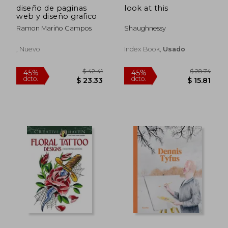
diseño de paginas
look at this
$ 94.35
$ 43.
45%
45%
web y diseño grafico
dcto.
dcto.
$ 51.89
$ 23.
Ramon Mariño Campos
Shaughnessy
, Nuevo
Index Book,
Usado