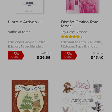
Libro s: Artbook i
Diseño Grafico Para
Moda
Varios Autores
Jay Hess; Simone
$ 58.55
$ 55
Pasztorek
45%
45%
(1)
dcto.
dcto.
$ 32.20
$ 30.
Ediciones Babylon, 2012, 1
Editorial Acanto S.A., 2010,
Edición, Tapa Blanda,
1 Edición, Tapa Blanda,
Nuevo
Nuevo