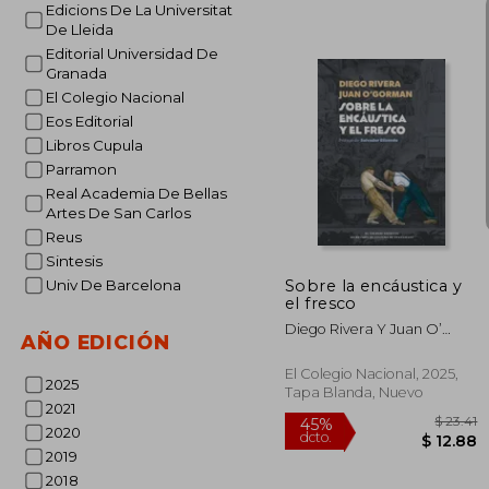
Edicions De La Universitat
De Lleida
Editorial Universidad De
Granada
El Colegio Nacional
Eos Editorial
Libros Cupula
$
45%
dcto.
Parramon
$ 
Real Academia De Bellas
Artes De San Carlos
Reus
Sintesis
Sobre la encáustica y
Univ De Barcelona
el fresco
Diego Rivera Y Juan O’
AÑO EDICIÓN
Gorman
El Colegio Nacional, 2025,
2025
Tapa Blanda, Nuevo
2021
2020
2019
2018