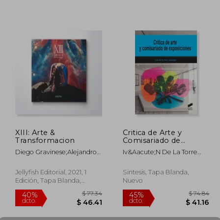
109.24
$ 53.61
45%
45%
dcto.
dcto.
60.08
$ 29.49
XIII: Arte &
Critica de Arte y
Transformacion
Comisariado de
Exposiciones
Diego Gravinese;Alejandro
Iv&Aacute;N De La Torre
Pasquale;Irana Douer;Paula
Aimerighi
Otegui;Mauro Koliva;Nina
Jellyfish Editorial, 2021, 1
Sintesis, Tapa Blanda,
Kunan;CatalinaLeón;Diego
Edición, Tapa Blanda,
Nuevo
CIrulli;Alexis
Nuevo
Minkiewicz;Mariela Ajras;El
Marian;Lihuel
Gonzalez;Lucas Mascaro