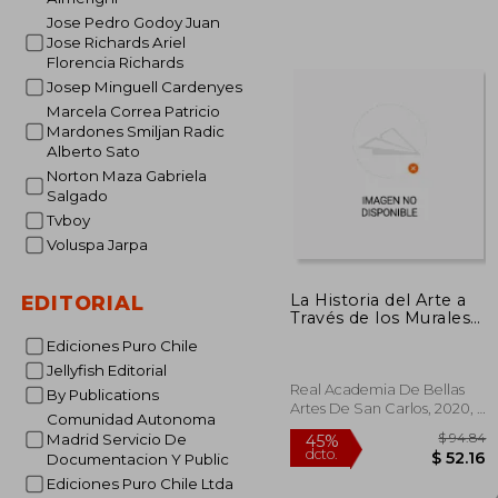
$ 
45%
Jose Pedro Godoy Juan
dcto.
$ 
Jose Richards Ariel
Florencia Richards
Josep Minguell Cardenyes
Marcela Correa Patricio
Mardones Smiljan Radic
Alberto Sato
Norton Maza Gabriela
Salgado
Tvboy
Voluspa Jarpa
La Historia del Arte a
EDITORIAL
Través de los Murales
Valencianos: 2 (Cultura
Ediciones Puro Chile
y Patrimonio)
Jellyfish Editorial
Real Academia De Bellas
By Publications
Artes De San Carlos, 2020, 1
Comunidad Autonoma
Edición, Tapa Dura, Nuevo
Madrid Servicio De
Documentacion Y Public
Ediciones Puro Chile Ltda