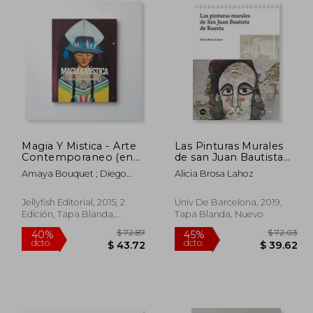
Magia Y Mistica - Arte
Las Pinturas Murales
Contemporaneo (en
de san Juan Bautista
Trilingüe)
de Ruesta
Amaya Bouquet ; Diego
Alicia Brosa Lahoz
Gravinese ; Paula Duró ;
Alejandro Sordi ; Santiago
Jellyfish Editorial, 2015, 2
Univ De Barcelona, 2019,
Licata ; Irana Douer ; Elias
Edición, Tapa Blanda,
Tapa Blanda, Nuevo
Santis ; Lucas MAscaro ;
Nuevo
Rachell Sumpter ; Julian
Pesce ; Jorge Pomar ;
Leonardo Cavalcante ;
Carla Barth ; Maichael
Yaikel ; Laura Gorbatt Y
 35.49
$ 72.87
Otros
40%
45%
dcto.
dcto.
19.52
$ 43.72