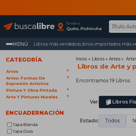
Enviar a
Quito, Pichincha
MENÚ
Libros más vendidos
Libros importados más v
Inicio
Libros
Artes
Arte
CATEGORÍA
Libros de Arte y 
Artes
Artes: Formas De
Encontramos 19 Libros
Expresión Artística
Pintura Y Obra Pintada
Arte Y Pinturas Murales
Ver:
Libros Fí
ENCUADERNACIÓN
Estado:
Todos
N
Tapa Blanda
Tapa Dura