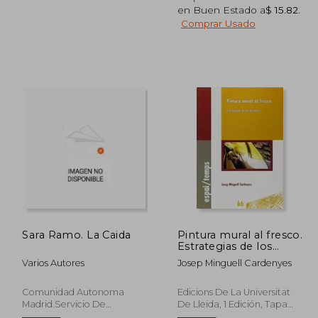
en Buen Estado a
$ 15.82
.
Comprar Usado
$ 23.41
$ 49.70
45%
45%
dcto.
dcto.
12.88
$ 27.34
Sara Ramo. La Caida
Pintura mural al fresco.
Estrategias de los
pintores
Varios Autores
Josep Minguell Cardenyes
(Espai/Temps)
Comunidad Autonoma
Edicions De La Universitat
Madrid.Servicio De
De Lleida, 1 Edición, Tapa
Documentacion Y Public,
Blanda, Nuevo