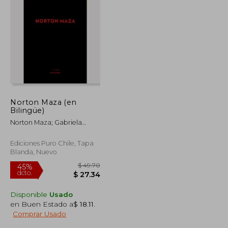
Norton Maza (en
Bilingüe)
Norton Maza; Gabriela
Salgado
Ediciones Puro Chile, Tapa
Blanda, Nuevo
Disponible
Usado
en Buen Estado a
$ 18.11
.
Comprar Usado