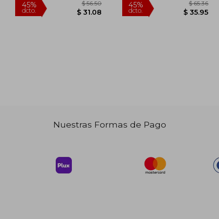
Tapa Dura, Nuevo
Nuestras Formas de Pago
 84.57
$ 56.50
45%
45%
dcto.
dcto.
46.51
$ 31.08