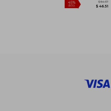
$
45%
dcto.
$ 