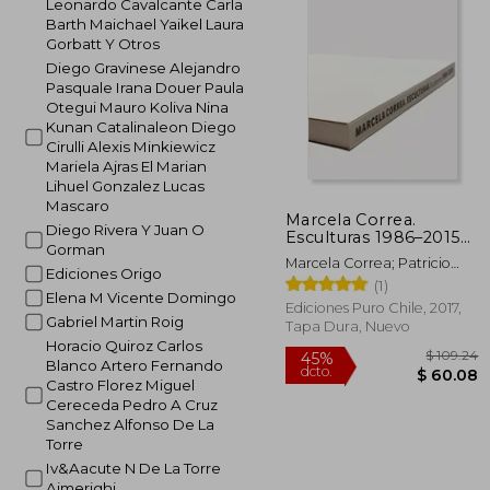
Leonardo Cavalcante Carla
Barth Maichael Yaikel Laura
Gorbatt Y Otros
Diego Gravinese Alejandro
Pasquale Irana Douer Paula
Otegui Mauro Koliva Nina
Kunan Catalinaleon Diego
Cirulli Alexis Minkiewicz
Mariela Ajras El Marian
Lihuel Gonzalez Lucas
Mascaro
Marcela Correa.
Diego Rivera Y Juan O
Esculturas 1986–2015
Gorman
(en Bilingüe)
Marcela Correa; Patricio
Ediciones Origo
Mardones; Smiljan Radic;
(1)
Elena M Vicente Domingo
Alberto Sato
Ediciones Puro Chile, 2017,
Gabriel Martin Roig
Tapa Dura, Nuevo
Horacio Quiroz Carlos
Blanco Artero Fernando
Castro Florez Miguel
Cereceda Pedro A Cruz
Sanchez Alfonso De La
Torre
Iv&Aacute N De La Torre
Aimerighi