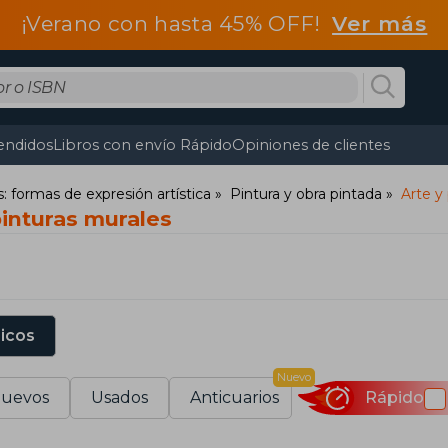
¡Verano con hasta 45% OFF!
Ver más
endidos
Libros con envío Rápido
Opiniones de clientes
s: formas de expresión artística
Pintura y obra pintada
Arte y
pinturas murales
sicos
Nuevo
uevos
Usados
Anticuarios
Rápido