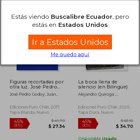
Estás viendo
Buscalibre Ecuador
, pero
estás en
Estados Unidos
Ir a Estados Unidos
 94.84
$ 77.34
40%
45%
dcto.
dcto.
52.16
$ 46.41
Me quedo aquí
Figuras recortadas por
La boca llena de
otra luz. José Pedro
silencio (en Bilingüe)
Godoy (en Bilingüe)
José Pedro Godoy; Juan
Alejandro Quiroga ;
José Richards; Ariel
Sigimond De Vajay ;
Florencia Richards
Kimberlee Cole ; Pedro
Ediciones Puro Chile, 2017,
Ediciones Puro Chile, 2020,
Donoso ; Nathalie Goffard ;
Tapa Blanda, Nuevo
Tapa Dura, Nuevo
Cristóbal Joannon
Disponible
Usado