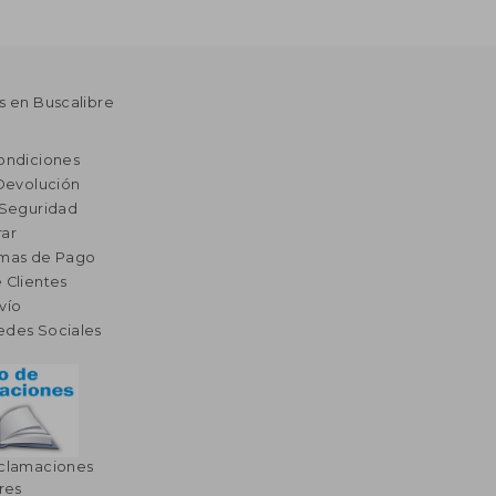
s en Buscalibre
ondiciones
 Devolución
 Seguridad
ar
rmas de Pago
 Clientes
vío
edes Sociales
eclamaciones
res