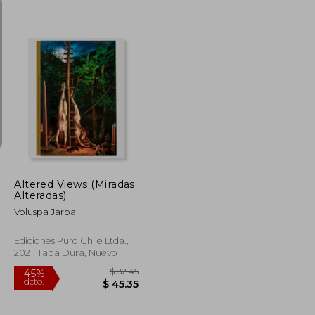
$ 74.84
$ 58.93
45%
dcto.
$ 41.16
$ 32.41
Altered Views (Miradas
Alteradas)
Voluspa Jarpa
Ediciones Puro Chile Ltda.,
2021, Tapa Dura, Nuevo