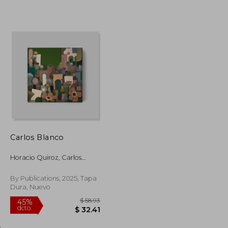
$ 51.94
$ 49.70
45%
dcto.
$ 28.57
$ 27.34
Carlos Blanco
Horacio Quiroz, Carlos
Blanco Artero, Fernando
Castro Flórez, Miguel
By Publications, 2025, Tapa
Cereceda, Pedro A. Cruz
Dura, Nuevo
Sánchez, Alfonso De La
Torre