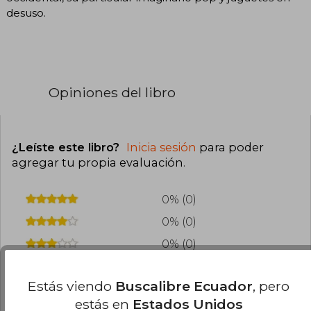
desuso.
Opiniones del libro
¿Leíste este libro?
Inicia sesión
para poder
agregar tu propia evaluación
.
0% (0)
0% (0)
0% (0)
0% (0)
Estás viendo
Buscalibre Ecuador
, pero
0% (0)
estás en
Estados Unidos