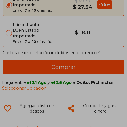
$ 49.70
-45%
Importado
$ 27.34
Envío:
7 a 10
días háb.
Libro Usado
Buen Estado
$ 18.11
Importado
Envío:
7 a 10
días háb.
Costos de importación incluídos en el precio ✅
Comprar
Llega entre
el 21 Ago
y
el 28 Ago
a
Quito, Pichincha
.
Seleccionar ubicación
Agregar a lista de
Comparte y gana
deseos
dinero