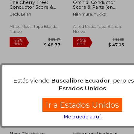
The Cherry Tree:
Orchid: Conductor
Conductor Score &
Score & Parts (en
Parts (en Inglés)
Inglés)
Beck, Brian
Nishimura, Yukiko
$ 228.73
$ 90.
45%
40%
dcto.
dcto.
$ 125.80
$ 54.
Alfred Music, Tapa Blanda,
Alfred Music, Tapa Blanda,
Nuevo
Nuevo
Estás viendo
Buscalibre Ecuador
, pero e
Estados Unidos
Ir a Estados Unidos
Me quedo aquí
New Classics to
tristan und isolde,in