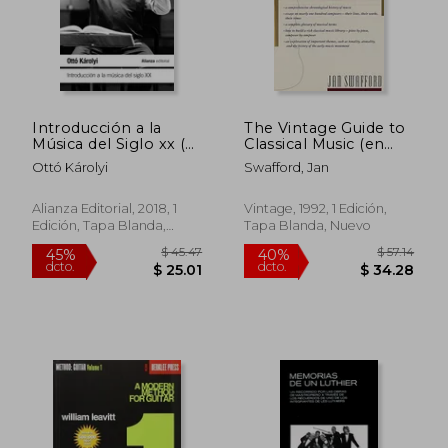
Introducción a la
The Vintage Guide to
Música del Siglo xx (el
Classical Music (en
Libro de Bolsillo -
Inglés)
Ottó Károlyi
Swafford, Jan
Humanidades)
Alianza Editorial, 2018, 1
Vintage, 1992, 1 Edición,
Edición, Tapa Blanda,
Tapa Blanda, Nuevo
Nuevo
$ 45.47
$ 57
45%
40%
dcto.
dcto.