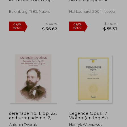
violins, 2 violas and 2
Felix
violoncellos (en
Inglés)
Eulenburg, 1985, Nuevo
Hal Leonard, 2004, Nuevo
$ 55.85
$ 81.
45%
45%
dcto.
dcto.
$ 30.72
$ 44.
serenade no. 1, op. 22,
Légende Opus 17
and serenade no. 2,
Violon (en Inglés)
op. 44, in full score
Antonin Dvorak
Henryk Wieniawski