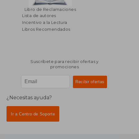
$ 75.87
45%
Libro de Reclamaciones
dcto.
$ 41.73
Lista de autores
Incentivo a la Lectura
Libros Recomendados
Suscríbete para recibir ofertas y
promociones
¿Necesitas ayuda?
Ir a Centro de Soporte