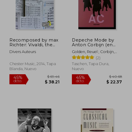
Recomposed by max
Depeche Mode by
Richter: Vivaldi, the
Anton Corbijn (en
Four Seasons (Book
Inglés)
Divers Auteurs
Golden, Reuel ; Corbijn,
(en Inglés)
Anton
(2)
Chester Music, 2014, Tapa
Taschen, Tapa Dura,
Blanda, Nuevo
Nuevo
$ 69.46
$ 40.
45%
45%
dcto.
dcto.
$ 38.21
$ 22.