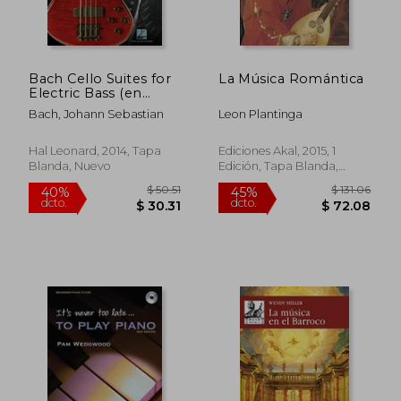
Bach Cello Suites for
La Música Romántica
Electric Bass (en
Inglés)
Bach, Johann Sebastian
Leon Plantinga
$ 54.94
$ 83.
45%
40%
dcto.
dcto.
$ 30.22
$ 50.
Hal Leonard, 2014, Tapa
Ediciones Akal, 2015, 1
Blanda, Nuevo
Edición, Tapa Blanda,
Nuevo