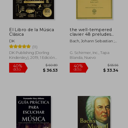
$ 54.17
$ 78.
45%
45%
dcto.
dcto.
$ 29.79
$ 43.
El Libro de la Música
the well-tempered
Clásica
clavier 48 preludes
and fugues,complete
DK
Bach, Johann Sebastian ;
books i and ii - piano
Czerny, Carl
(11)
(en Inglés)
DK Publishing (Dorling
G. Schirmer, Inc., Tapa
Kindersley), 2019, 1 Edición,
Blanda, Nuevo
Tapa Dura, Nuevo