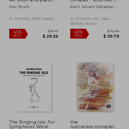
(en Inglés)
and 2 (en Inglés)
Max, Bruch
Bach, Johann Sebastian ;
Moyse, Louis
G. Schirmer, 1986, Nuevo
G. Schirmer, Inc., Tapa
Blanda, Nuevo
$ 42.41
$ 174.
45%
45%
dcto.
dcto.
$ 23.33
$ 95.
The Ringing Isle: For
the
Symphonic Wind
nutcracker,complete