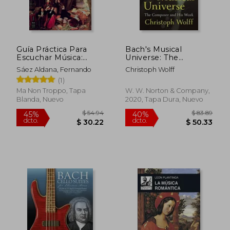
Guía Práctica Para
Bach's Musical
$ 60.89
$ 55
40%
40%
Escuchar Música:
Universe: The
dcto.
dcto.
$ 36.53
$ 33.
Cómo Comprender Y
Composer and his
Sáez Aldana, Fernando
Christoph Wolff
Sentir Una Obra
Work (en Inglés)
(1)
Musical
Ma Non Troppo, Tapa
W. W. Norton & Company,
Blanda, Nuevo
2020, Tapa Dura, Nuevo