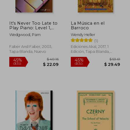
It's Never Too Late to
La Música en el
Play Piano: Level 1,
Barroco
Book & CD [With CD
Wedgwood, Pam
Wendy Heller
(Audio)] (en Inglés)
(1)
Faber And Faber, 2003,
Ediciones Akal, 2017, 1
Tapa Blanda, Nuevo
Edición, Tapa Blanda,
$ 50.51
$ 131.
40%
45%
Nuevo
dcto.
dcto.
$ 30.31
$ 72.