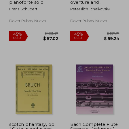
pianoforte solo
overture and
capriccio italien in full
Franz Schubert
Peter Ilich Tchaikovsky
score
Dover Pubns, Nuevo
Dover Pubns, Nuevo
$ 88.67
$ 85
45%
45%
dcto.
dcto.
$ 48.77
$ 47.
scotch phantasy, op.
Bach Complete Flute
46: violin and piano
Sonatas - Volumes 1