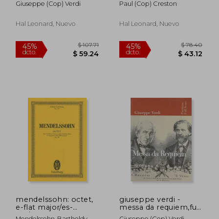
Giuseppe (cop) Verdi
Paul (cop) Creston
Hal Leonard, Nuevo
Hal Leonard, Nuevo
$ 53.19
$ 72.
45%
45%
dcto.
dcto.
$ 29.26
$ 39.
mendelssohn: octet,
giuseppe verdi -
e-flat major/es-
messa da requiem,full
dur/mi-b majeur: for 4
score
Mendelssohn-Bartholdy,
Giuseppe (cop) Verdi