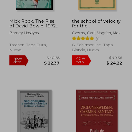
Mick Rock. The Rise
the school of velocity
of David Bowie. 1972-
for the
1973 (en Inglés)
piano,complete (en
Barney Hoskyns
Czerny, Carl ; Vogrich, Max
Inglés)
(1)
Taschen, Tapa Dura,
G. Schirmer, Inc., Tapa
Nuevo
Blanda, Nuevo
$ 40.16
$ 53
45%
45%
dcto.
dcto.
$ 22.09
$ 29.