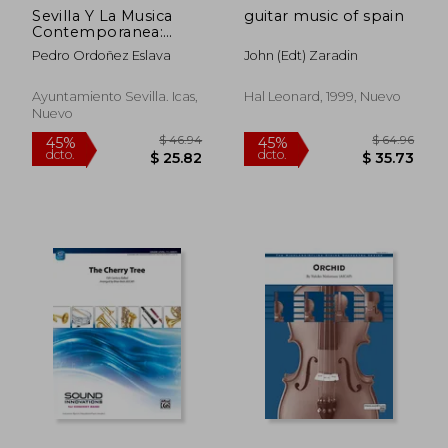
Sevilla Y La Musica
guitar music of spain
$ 85.99
$ 77
40%
45%
Contemporanea:
dcto.
dcto.
$ 51.59
$ 42.
Estudio De Una
Pedro Ordoñez Eslava
John (edt) Zaradin
Historia
Ayuntamiento Sevilla. Icas,
Hal Leonard, 1999, Nuevo
Nuevo