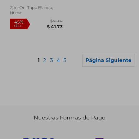
Zen-On, Tapa Blanda,
Nuevo
1
2
3
4
5
Página Siguiente
Nuestras Formas de Pago
$ 66.59
$ 100.
45%
45%
dcto.
dcto.
$ 36.62
$ 55.