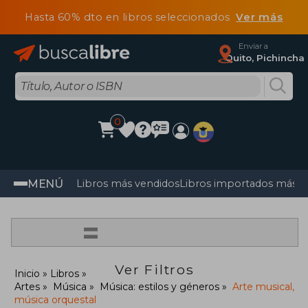
Hasta 60% dto en libros seleccionados
Ver más
Enviar a
Quito, Pichincha
0
MENÚ
Libros más vendidos
Libros importados más v
=
Ver Filtros
Inicio
Libros
Artes
Música
Música: estilos y géneros
Arte musical,
música orquestal