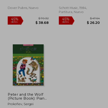
Dover Pubns, Nuevo
Schott Music, 1984,
Partitura, Nuevo
$ 107.71
$ 78.
45%
45%
dcto.
dcto.
$ 59.24
$ 43.
Peter and the Wolf
(Picture Book): Piano
Duet (en Inglés)
Prokofiev, Sergei