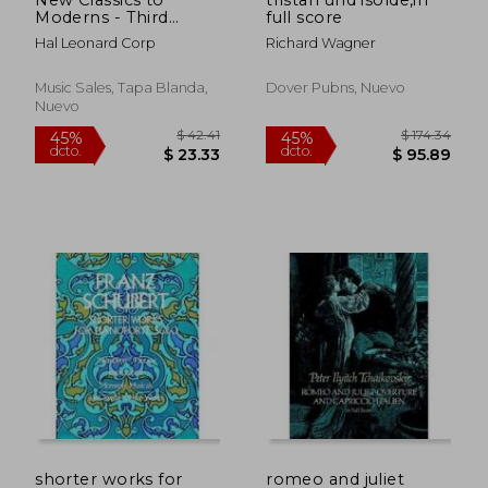
Moderns - Third
full score
Series: Book 3 (en
Hal Leonard Corp
Richard Wagner
Inglés)
Music Sales, Tapa Blanda,
Dover Pubns, Nuevo
Nuevo
$ 46.94
$ 64.
45%
45%
dcto.
dcto.
$ 25.82
$ 35.
shorter works for
romeo and juliet