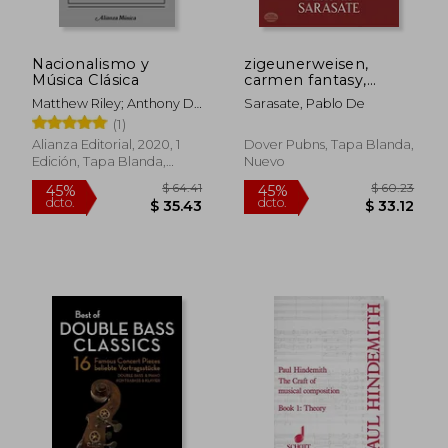
Nacionalismo y
zigeunerweisen,
Música Clásica
carmen fantasy,
introduction &
Matthew Riley; Anthony D.
Sarasate, Pablo De
tarantella
Smith
(1)
Alianza Editorial, 2020, 1
Dover Pubns, Tapa Blanda,
Edición, Tapa Blanda,
Nuevo
Nuevo
$ 40.68
$ 40.
45%
40%
dcto.
dcto.
$ 22.37
$ 24.