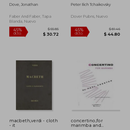
Band, Score (en
ballet for solo piano
Dove, Jonathan
Peter Ilich Tchaikovsky
Inglés)
Faber And Faber, Tapa
Dover Pubns, Nuevo
Blanda, Nuevo
$ 103.67
$ 107
45%
45%
dcto.
dcto.
$ 57.02
$ 59.
macbeth,verdi - cloth
concertino,for
- it
marimba and
orchestra