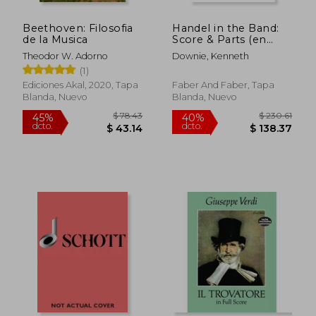
Beethoven: Filosofia
Handel in the Band:
de la Musica
Score & Parts (en
Inglés)
Theodor W. Adorno
Downie, Kenneth
(1)
Ediciones Akal, 2020, Tapa
Faber And Faber, Tapa
Blanda, Nuevo
Blanda, Nuevo
$ 43.26
$ 57
40%
45%
dcto.
dcto.
$ 25.96
$ 31.