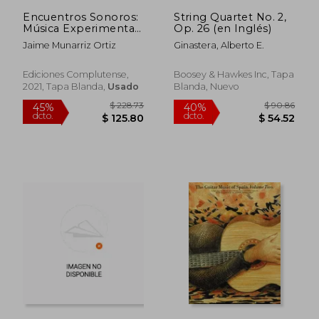
$ 43.14
$ 138.
Encuentros Sonoros:
String Quartet No. 2,
Música Experimental
Op. 26 (en Inglés)
y Arte Sonoro:
Jaime Munarriz Ortiz
Ginastera, Alberto E.
Facultad de Bellas
Artes - Ucm: 12
(Actividad
Ediciones Complutense,
Boosey & Hawkes Inc, Tapa
Institucional)
2021, Tapa Blanda,
Usado
Blanda, Nuevo