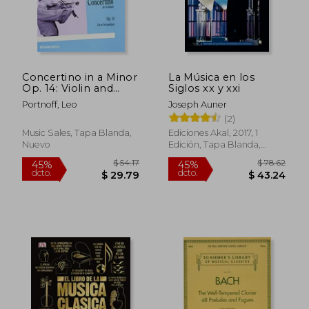
$ 51.42
45%
dcto.
$ 28.28
$ 29.
Concertino in a Minor
La Música en los
Op. 14: Violin and
Siglos xx y xxi
Piano (en Inglés)
Portnoff, Leo
Joseph Auner
(2)
Music Sales, Tapa Blanda,
Ediciones Akal, 2017, 1
Nuevo
Edición, Tapa Blanda,
Nuevo