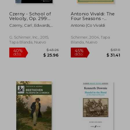
Czerny - School of
Antonio Vivaldi: The
Velocity, Op. 299:
Four Seasons -
Schirmer
Complete Edition:
Czerny, Carl ; Edwards,
Antonio (Co Vivaldi
Performance Editions
For Violin and Piano
Matthew
Book Only (en Inglés)
Reduction (en Inglés)
G. Schirmer, Inc., 2015,
Schirmer, 2004, Tapa
Tapa Blanda, Nuevo
Blanda, Nuevo
$ 59.22
$ 66.
45%
40%
dcto.
dcto.
$ 32.57
$ 39.