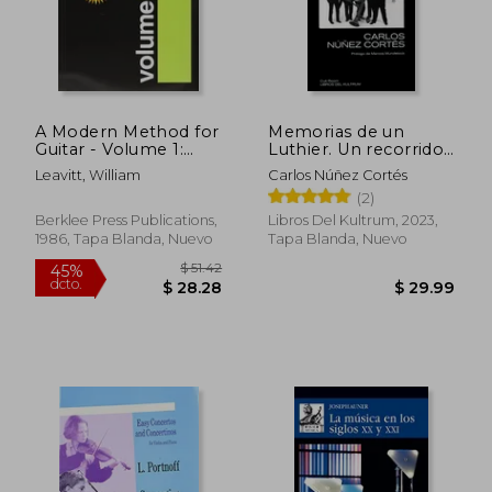
$ 25.01
$ 34.
A Modern Method for
Memorias de un
Guitar - Volume 1:
Luthier. Un recorrido
Guitar Technique (en
por las obras de
Leavitt, William
Carlos Núñez Cortés
Inglés)
Mastropiero a través
(2)
de los recuerdos de
uno de los
Berklee Press Publications,
Libros Del Kultrum, 2023,
integrantes de Les
1986, Tapa Blanda, Nuevo
Tapa Blanda, Nuevo
Luthiers