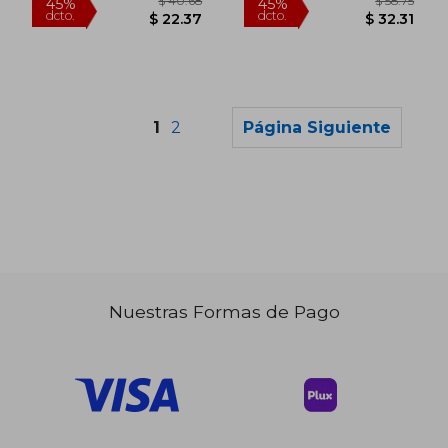
1
2
Página Siguiente
Nuestras Formas de Pago
$ 46.94
$ 86.
45%
45%
dcto.
dcto.
$ 25.82
$ 47.