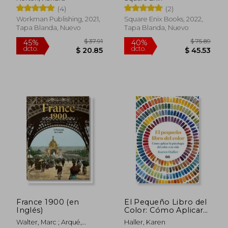
Draw the Lines! (en
Another Dawn- (en
(4)
(2)
Inglés)
Inglés)
Workman Publishing, 2021,
Square Enix Books, 2022,
Tapa Blanda, Nuevo
Tapa Blanda, Nuevo
France 1900 (en
El Pequeño Libro del
$ 40.51
$ 31
45%
45%
Inglés)
Color: Cómo Aplicar
dcto.
dcto.
$ 22.28
$ 17.
La Psicología del
Walter, Marc ; Arqué,
Haller, Karen
Color a Tu Vida