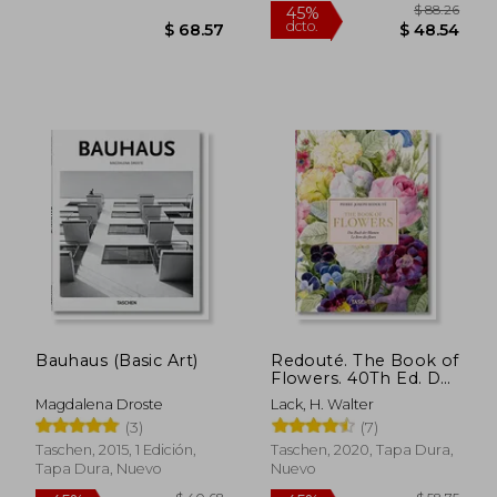
$ 55.61
$ 52.
45%
45%
dcto.
dcto.
$ 30.58
$ 28.
Bauhaus (Basic Art)
Redouté. The Book of
Flowers. 40Th Ed. Das
Buch der Blume (en
Magdalena Droste
Lack, H. Walter
Inglés)
(3)
(7)
Taschen, 2015, 1 Edición,
Taschen, 2020, Tapa Dura,
Tapa Dura, Nuevo
Nuevo