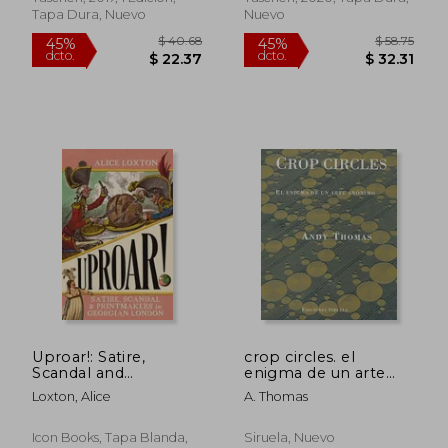
Tapa Dura, Nuevo
Nuevo
$ 25.00
$ 76
45%
40%
dcto.
dcto.
$ 13.75
$ 45.
Uproar!: Satire,
crop circles. el
Scandal and
enigma de un arte
Printmakers in
anonimo
Loxton, Alice
A. Thomas
Georgian London (en
Inglés)
Icon Books, Tapa Blanda,
Siruela, Nuevo