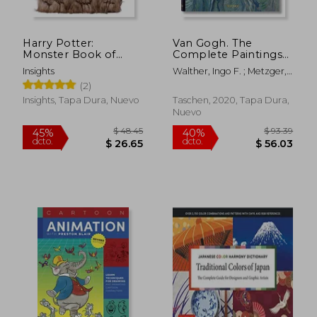
Harry Potter:
Van Gogh. The
Monster Book of
Complete Paintings
Monsters Plush
(en Inglés)
Insights
Walther, Ingo F. ; Metzger,
Journal (en Inglés)
Rainer
(2)
Insights, Tapa Dura, Nuevo
Taschen, 2020, Tapa Dura,
Nuevo
$ 48.45
$ 93.
45%
40%
dcto.
dcto.
$ 26.65
$ 56.