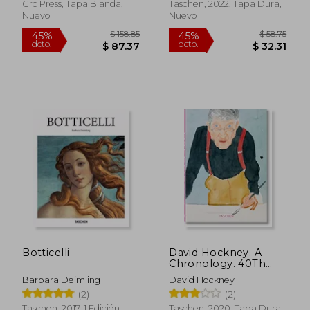
Crc Press, Tapa Blanda,
Taschen, 2022, Tapa Dura,
Nuevo
Nuevo
$ 32.77
$ 27.
45%
45%
dcto.
dcto.
$ 18.02
$ 15.
Botticelli
David Hockney. A
Chronology. 40Th
Anniversary Edition
Barbara Deimling
David Hockney
(Quarante) (en Inglés)
(2)
(2)
Taschen, 2017, 1 Edición,
Taschen, 2020, Tapa Dura,