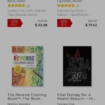
Birch, Helen
Lauricella, Michel
(6)
(1)
Gustavo Gili, 2015, 1 Edición,
Editorial Gg, 2020, 1
Tapa Blanda, Nuevo
Edición, Tapa Blanda,
Nuevo
$ 155
45%
dcto.
$ 24.50
$ 85.
The Reverse Coloring
Final Fantasy Xiv: A
Book™: The Book
Realm Reborn -- the
has the Colors, you
art of Eorzea -
Norton, Kendra
Square Enix