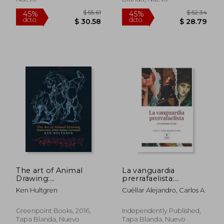
$ 40.68
$ 58.
45%
45%
dcto.
dcto.
$ 22.37
$ 32.
The art of Animal
La vanguardia
Drawing:
prerrafaelista:
Construction, Action
Levantando el velo
Ken Hultgren
Cuéllar Alejandro, Carlos A.
Analysis, Caricature
(en Inglés)
Greenpoint Books, 2016,
Independently Published,
Tapa Blanda, Nuevo
Tapa Blanda, Nuevo