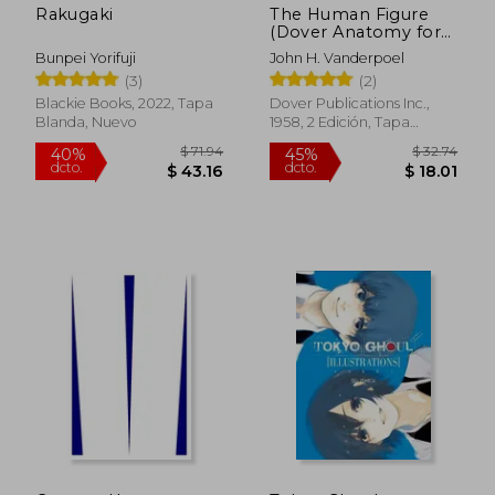
Rakugaki
The Human Figure
(Dover Anatomy for
Artists) (en Inglés)
Bunpei Yorifuji
John H. Vanderpoel
(3)
(2)
Blackie Books, 2022, Tapa
Dover Publications Inc.,
$ 329.44
$ 27.
Blanda, Nuevo
1958, 2 Edición, Tapa
45%
40%
dcto.
dcto.
Blanda, Nuevo
$ 181.19
$ 16.