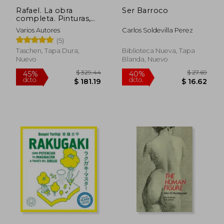
Rafael. La obra
Ser Barroco
completa. Pinturas,
frescos, tapices,
Varios Autores
Carlos Soldevilla Perez
arquitectura
$ 54.01
$ 270.
40%
45%
(5)
dcto.
dcto.
$ 32.41
$ 148.
Taschen, Tapa Dura,
Biblioteca Nueva, Tapa
Nuevo
Blanda, Nuevo