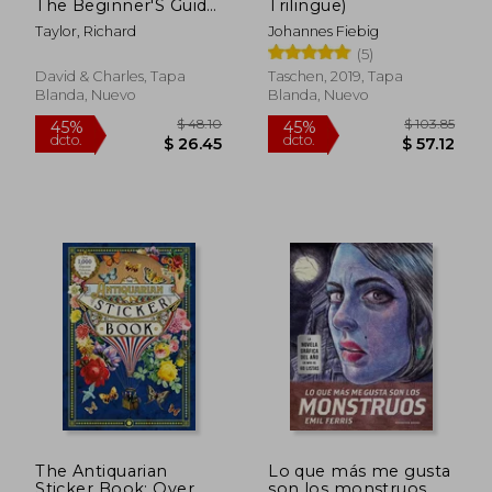
The Beginner'S Guide
Trilingüe)
to Drawing and
Taylor, Richard
Johannes Fiebig
Painting Buildings (en
(5)
Inglés)
David & Charles, Tapa
Taschen, 2019, Tapa
Blanda, Nuevo
Blanda, Nuevo
$ 85.61
$ 83.
40%
45%
dcto.
dcto.
$ 51.37
$ 45.
The Antiquarian
Lo que más me gusta
Sticker Book: Over
son los monstruos