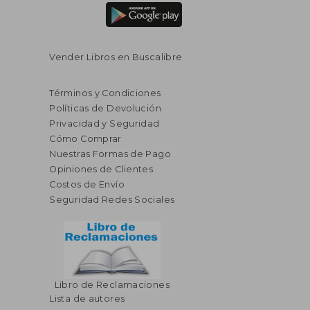
Vender Libros en Buscalibre
Términos y Condiciones
Políticas de Devolución
Privacidad y Seguridad
Cómo Comprar
Nuestras Formas de Pago
Opiniones de Clientes
Costos de Envío
Seguridad Redes Sociales
$ 40.68
$ 58.
45%
45%
Libro de Reclamaciones
dcto.
dcto.
$ 22.37
$ 32.
Lista de autores