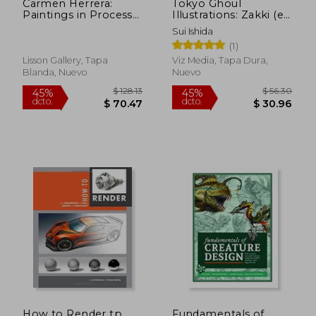
Carmen Herrera:
Tokyo Ghoul
Paintings in Process
Illustrations: Zakki (en
(en Inglés)
Inglés)
Sui Ishida
(1)
Lisson Gallery, Tapa
Viz Media, Tapa Dura,
Blanda, Nuevo
Nuevo
$ 71.94
$ 32.
40%
45%
dcto.
dcto.
$ 43.16
$ 18.
How to Render tp
Fundamentals of