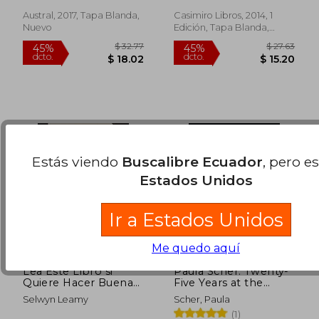
dcto.
dcto.
$ 20.85
$ 45.
Austral, 2017, Tapa Blanda,
Casimiro Libros, 2014, 1
Nuevo
Edición, Tapa Blanda,
Nuevo
Estás viendo
Buscalibre Ecuador
, pero e
Estados Unidos
Ir a Estados Unidos
Me quedo aquí
Lea Este Libro si
Paula Scher: Twenty-
Quiere Hacer Buenas
Five Years at the
Pinturas
Public: A Love Story
Selwyn Leamy
Scher, Paula
(en Inglés)
(1)