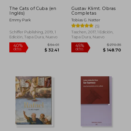
The Cats of Cuba (en
Gustav Klimt. Obras
$ 64.15
$ 80.
45%
45%
Inglés)
Completas
dcto.
dcto.
$ 35.28
$ 44.
Emmy Park
Tobias G. Natter
(5)
Schiffer Publishing, 2019, 1
Taschen, 2017, 1 Edición,
Edición, Tapa Dura, Nuevo
Tapa Dura, Nuevo