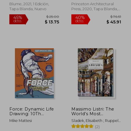
Blume, 2021, 1 Edición,
Princeton Architectural
$ 138.39
$ 44
Tapa Blanda, Nuevo
Press, 2020, Tapa Blanda,
40%
45%
dcto.
dcto.
Nuevo
$ 83.03
$ 24.
Force: Dynamic Life
Massimo Listri: The
Drawing: 10Th
World’s Most
Anniversary Edition
Beautiful Libraries (en
Mike Mattesi
Sladek, Elisabeth ; Ruppelt,
(Force Drawing
Inglés)
Georg ; Listri, Massimo
(2)
Series) (en Inglés)