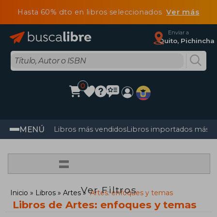
Hasta 60% dto en libros seleccionados
Ver más
Enviar a
Quito, Pichincha
0
MENÚ
Libros más vendidos
Libros importados más v
=
Ver Filtros
Inicio
Libros
Artes
Artes: enfoques y temas
Libros de Artes: enfoques y temas