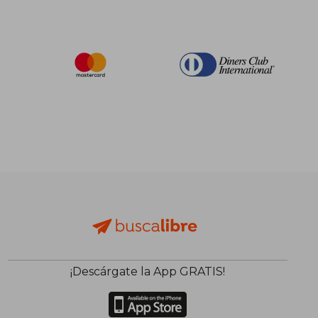
Rápido
$ 88.
45%
dcto.
$ 68.57
$ 48.
¡Descárgate la App GRATIS!