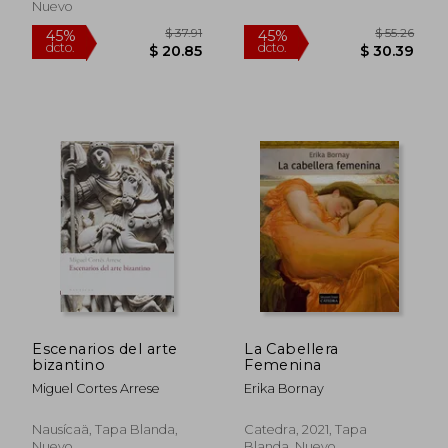
Nuevo
$ 158.85
$ 58.
45%
45%
dcto.
dcto.
$ 87.37
$ 32.
Escenarios del arte
La Cabellera
bizantino
Femenina
Miguel Cortes Arrese
Erika Bornay
Nausícaä, Tapa Blanda,
Catedra, 2021, Tapa
Nuevo
Blanda, Nuevo