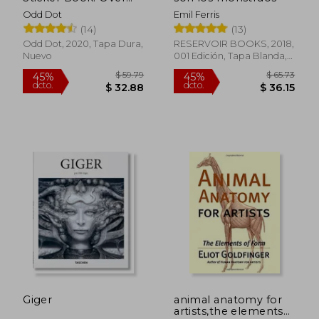
1,000 Exquisite
Odd Dot
Emil Ferris
Victorian Stickers
(14)
(13)
(The Antiquarian
Sticker Book Series)
Odd Dot, 2020, Tapa Dura,
RESERVOIR BOOKS, 2018,
(en Inglés)
Nuevo
001 Edición, Tapa Blanda,
Nuevo
$ 48.10
$ 103.
45%
45%
dcto.
dcto.
$ 26.45
$ 57.
Giger
animal anatomy for
artists,the elements