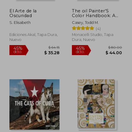
dcto.
$ 17.40
$ 8.
El Arte de la
The oil Painter'S
Oscuridad
Color Handbook: A
Contemporary Guide
S. Elisabeth
Casey, Todd M.
to Color Mixing,
(4)
Pigments, Palettes,
and Harmony (en
Ediciones Akal, Tapa Dura,
Monacelli Studio, Tapa
Inglés)
Nuevo
Dura, Nuevo