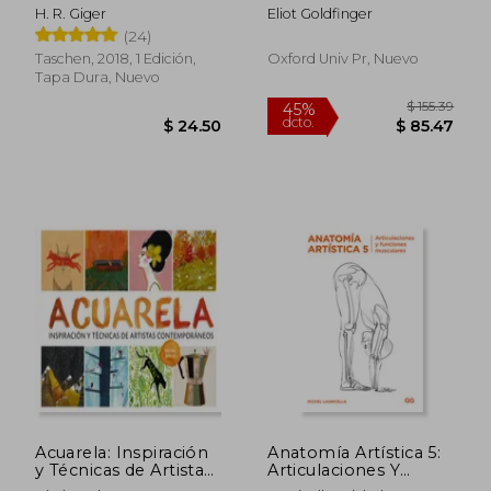
of form
H. R. Giger
Eliot Goldfinger
(24)
Taschen, 2018, 1 Edición,
Oxford Univ Pr, Nuevo
Tapa Dura, Nuevo
$ 59.79
$ 65.
45%
45%
dcto.
dcto.
$ 32.88
$ 36.
Acuarela: Inspiración
Anatomía Artística 5:
y Técnicas de Artistas
Articulaciones Y
Contemporáneos
Funciones Musculares