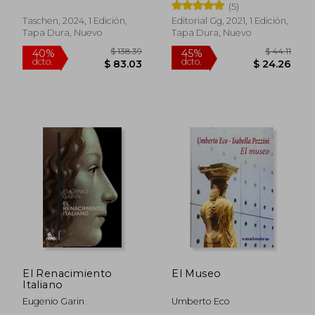
Sabine
(5)
Taschen, 2024, 1 Edición,
Editorial Gg, 2021, 1 Edición,
Tapa Dura, Nuevo
Tapa Dura, Nuevo
El Renacimiento
El Museo
Italiano
Eugenio Garin
Umberto Eco
$ 37.91
$ 75.
45%
40%