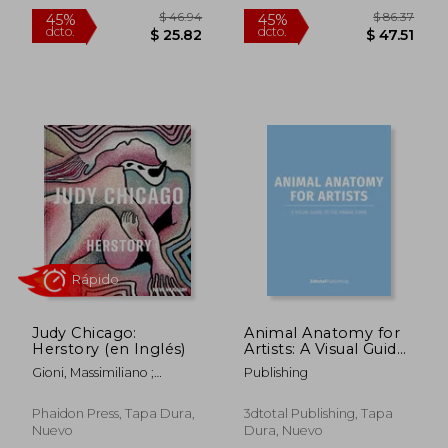
$ 37.91
$ 55.
45%
45%
dcto.
dcto.
$ 20.85
$ 30.
Judy Chicago:
Animal Anatomy for
Herstory (en Inglés)
Artists: A Visual Guide
to the Form of
Gioni, Massimiliano ;
Publishing
Mammals, Reptiles,
Carrion-Murayari, Gary ;
Fish, and Birds (en
Norton, Margot
Inglés)
Phaidon Press, Tapa Dura,
3dtotal Publishing, Tapa
Nuevo
Dura, Nuevo