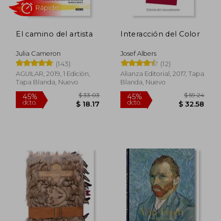
El camino del artista
Interacción del Color
Julia Cameron
Josef Albers
Rápido
(143)
(12)
AGUILAR, 2019, 1 Edición,
Alianza Editorial, 2017, Tapa
Tapa Blanda, Nuevo
Blanda, Nuevo
$ 33.03
$ 59.
45%
45%
dcto.
dcto.
$ 18.17
$ 32.