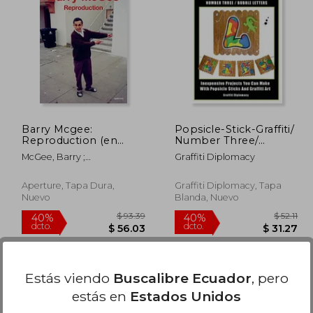
 54.01
$ 75.34
45%
40%
dcto.
dcto.
32.41
$ 41.43
Barry Mcgee:
Popsicle-Stick-Graffiti/
Reproduction (en
Number Three/
Inglés)
Bubble Letters:
McGee, Barry ;
Graffiti Diplomacy
Inexpensive Projects
Marcopoulos, Ari ; Phillips,
You Can Make With
Sandra S.
Popsicle Sticks And
Aperture, Tapa Dura,
Graffiti Diplomacy, Tapa
Graffiti Art (en Inglés)
Nuevo
Blanda, Nuevo
Estás viendo
Buscalibre Ecuador
, pero
estás en
Estados Unidos