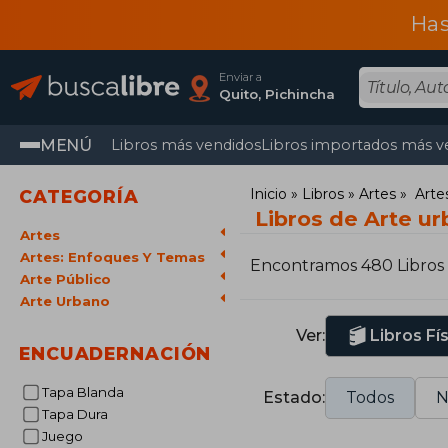
Has
Enviar a
Quito, Pichincha
MENÚ
Libros más vendidos
Libros importados más v
Inicio
Libros
Artes
Arte
CATEGORÍA
Libros de Arte u
Artes
Artes: Enfoques Y Temas
Encontramos 480 Libros
Arte Público
Arte Urbano
Ver:
Libros Fí
ENCUADERNACIÓN
Tapa Blanda
Estado:
Todos
N
Tapa Dura
Juego