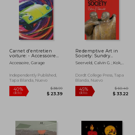
 218.72
$ 39.49
40%
40%
dcto.
dcto.
20.30
$ 23.69
Carnet d'entretien
Redemptive Art in
voiture: - Accessoire
Society: Sundry
voiture carnet
Writings and
Accessoire, Garage
Seerveld, Calvin G. ; Kok,
entretien voiture avec
Occasional Lectures
John H.
pages préfabriquées -
(en Inglés)
Convient à tous les
Independently Published,
Dordt College Press, Tapa
vehicules - Entretien
Tapa Blanda, Nuevo
Blanda, Nuevo
aut (en Francés)