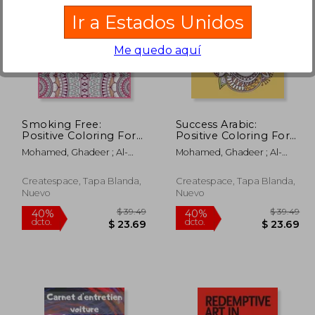
Ir a Estados Unidos
Me quedo aquí
 82.92
$ 93.39
40%
40%
dcto.
dcto.
45.61
$ 56.03
Smoking Free:
Success Arabic:
Positive Coloring For
Positive Coloring For
A Better Life! (en
A Better Life! (en
Mohamed, Ghadeer ; Al-
Mohamed, Ghadeer ; Al-
Inglés)
Inglés)
Marzooq, Hussain
Marzooq, Hussain
Createspace, Tapa Blanda,
Createspace, Tapa Blanda,
Nuevo
Nuevo