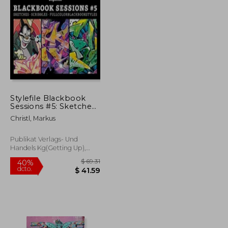
$ 167.51
$ 97.82
45%
dcto.
$ 92.13
$ 53.80
Stylefile Blackbook
Sessions #5: Sketches ·
Scribbles · Full-Color
Christl, Markus
Styles (en Inglés)
Publikat Verlags- Und
Handels Kg(getting Up),
2022, Tapa Blanda, Nuevo