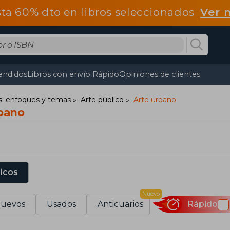
ta 60% dto en libros seleccionados
Ver 
endidos
Libros con envío Rápido
Opiniones de clientes
s: enfoques y temas
Arte público
Arte urbano
rbano
sicos
Nuevo
uevos
Usados
Anticuarios
Rápido