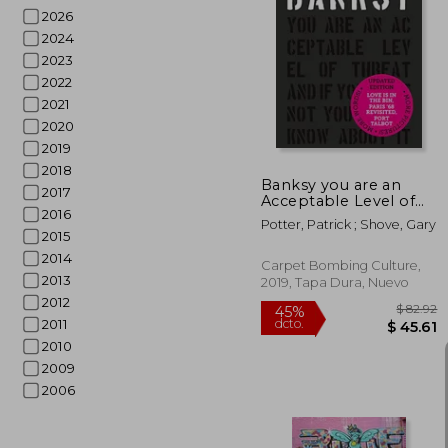
2026
2024
$
40%
2023
dcto.
$ 
2022
2021
2020
2019
2018
Banksy you are an
2017
Acceptable Level of
2016
Threat and if you Were
Potter, Patrick ; Shove, Gary
not you Would Know
2015
About it (en Inglés)
2014
Carpet Bombing Culture,
2013
2019, Tapa Dura, Nuevo
2012
2011
2010
2009
2006