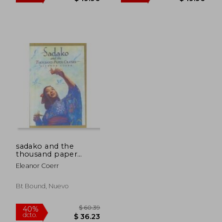
sadako and the
thousand paper
cranes
Eleanor Coerr
$ 36.29
$ 36.
Bt Bound, Nuevo
45%
45%
dcto.
dcto.
$ 19.96
$ 19.