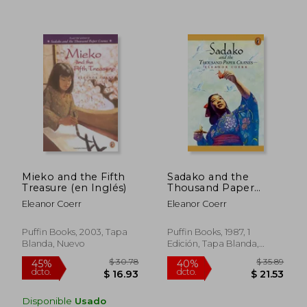
45%
40%
dcto.
dcto.
$ 18.36
$ 21.
Mieko and the Fifth
Sadako and the
Treasure (en Inglés)
Thousand Paper
Cranes (en Inglés)
Eleanor Coerr
Eleanor Coerr
Puffin Books, 2003, Tapa
Puffin Books, 1987, 1
Blanda, Nuevo
Edición, Tapa Blanda,
Nuevo
Disponible
Usado