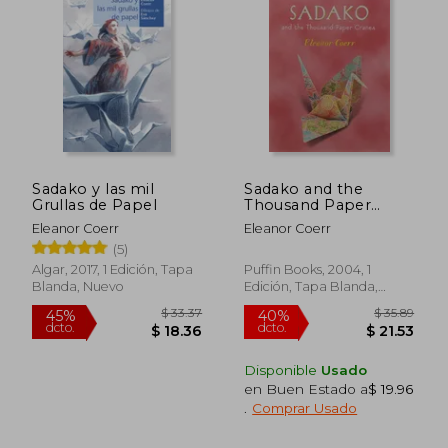
Sadako y las mil
Sadako and the
Grullas de Papel
Thousand Paper
Cranes (en Inglés)
Eleanor Coerr
Eleanor Coerr
(5)
Algar, 2017, 1 Edición, Tapa
Puffin Books, 2004, 1
Blanda, Nuevo
Edición, Tapa Blanda,
Nuevo
Disponible
Usado
en Buen Estado a
$ 19.96
.
Comprar Usado
$ 33.37
$ 35.