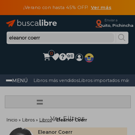
¡Verano con hasta 45% OFF!
Ver más
Enviar a
Quito, Pichincha
0
MENÚ
Libros más vendidos
Libros importados más v
=
Ver Filtros
Inicio
Libros
Libros
Eleanor Coerr
Eleanor Coerr