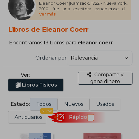
Eleanor Coerr (Kamsack, 1922 - Nueva York,
2010) fue una escritora canadiense de
Ver más
libros infantiles. Comenzó su carrera
profesional como reportera periodística y
editora. Enseñó literatura infantil en el
Libros de Eleanor Coerr
Monterey Peninsula College y escritura
creativa en el Chapman College en
California. Publicó, entre otras, la novela
Encontramos 13 Libros para
eleanor coerr
Sadako y las mil grullas de papel, que
cuenta la historia de Sadako Sasaki, una
Ordenar por
niña de Hiroshima que murió de leucemia
por los efectos causados por la bomba
atómica lanzada sobre la ciudad de
Comparte y
Ver:
Hiroshima en 1945.
gana dinero
Libros Físicos
Estado:
Todos
Nuevos
Usados
Nuevo
Anticuarios
Rápido