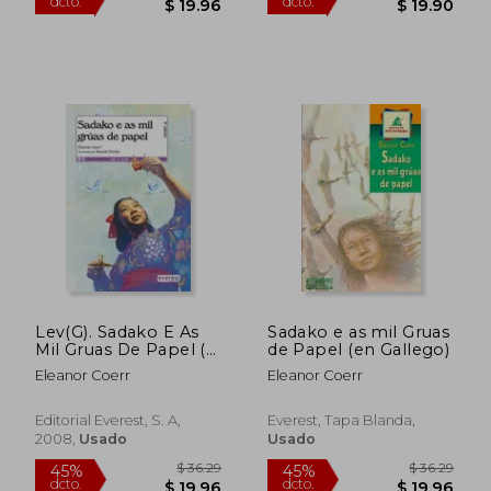
Lev(G). Sadako E As
Sadako e as mil Gruas
Mil Gruas De Papel (A
de Papel (en Gallego)
$ 36.29
$ 36
Partir De 10 Anos) (en
45%
45%
Eleanor Coerr
Eleanor Coerr
Gallego)
dcto.
dcto.
$ 19.96
$ 19.
Editorial Everest, S. A,
Everest, Tapa Blanda,
2008,
Usado
Usado