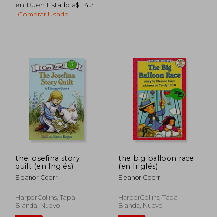
en Buen Estado a
$ 14.31
.
Comprar Usado
$ 30.78
$ 35.
45%
40%
dcto.
dcto.
$ 16.93
$ 21.
the josefina story
the big balloon race
quilt (en Inglés)
(en Inglés)
Eleanor Coerr
Eleanor Coerr
HarperCollins, Tapa
HarperCollins, Tapa
Blanda, Nuevo
Blanda, Nuevo