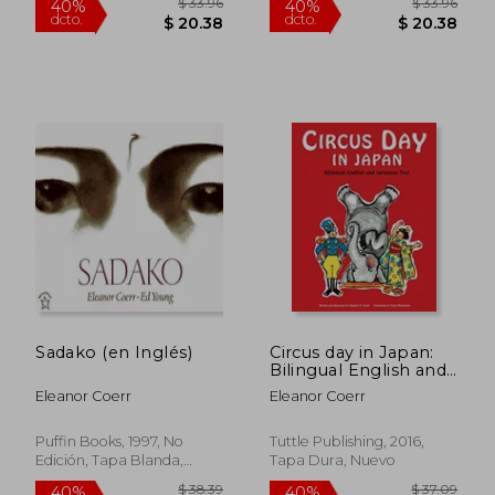
$ 33.96
$ 33.
40%
40%
dcto.
dcto.
$ 20.38
$ 20.
Sadako (en Inglés)
Circus day in Japan:
Bilingual English and
Japanese Text (en
Eleanor Coerr
Eleanor Coerr
Inglés)
Puffin Books, 1997, No
Tuttle Publishing, 2016,
Edición, Tapa Blanda,
Tapa Dura, Nuevo
Nuevo