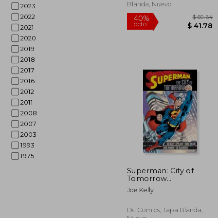
Blanda, Nuevo
2023
2022
2021
2020
2019
2018
2017
2016
2012
2011
2008
2007
2003
1993
1975
Superman: City of
Tomorrow
Compendium (en
$
40%
Joe Kelly
Inglés)
dcto.
$ 
Dc Comics, Tapa Blanda,