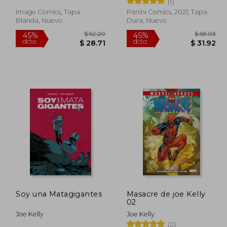
(1)
Image Comics, Tapa
Panini Comics, 2021, Tapa
Blanda, Nuevo
Dura, Nuevo
 37.08
$ 52.20
45%
45%
dcto.
dcto.
22.25
$ 28.71
Soy una Matagigantes
Masacre de joe Kelly
02
Joe Kelly
Joe Kelly
(2)