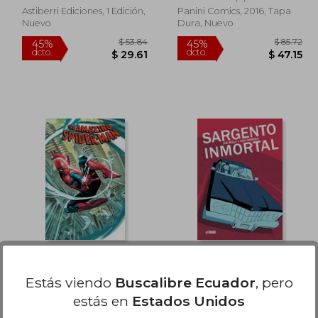
Astiberri Ediciones, 1 Edición,
Panini Comics, 2016, Tapa
Nuevo
Dura, Nuevo
 117.56
$ 53.84
45%
45%
dcto.
dcto.
64.66
$ 29.61
Amazing Spider-Man
Sargento Inmortal
Vol. 1: Get Back Up (en
Estás viendo
Buscalibre Ecuador
, pero
Inglés)
Joe Kelly
Joe Kelly
estás en
Estados Unidos
(1)