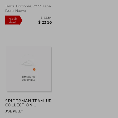
Tengu Ediciones, 2022, Tapa
Dura, Nuevo
$ 58.03
$ 42.84
45%
dcto.
$ 31.92
$ 23.56
SPIDERMAN TEAM-UP
COLLECTION:
SPIDERMAN Y
JOE KELLY
MASACRE