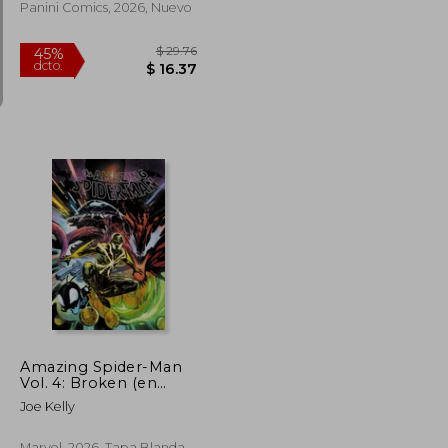
Panini Comics, 2026, Nuevo
$ 57.34
$ 29.76
45%
dcto.
$ 31.54
$ 16.37
Amazing Spider-Man
Vol. 4: Broken (en
Inglés)
Joe Kelly
Marvel, 2026, Tapa Blanda,