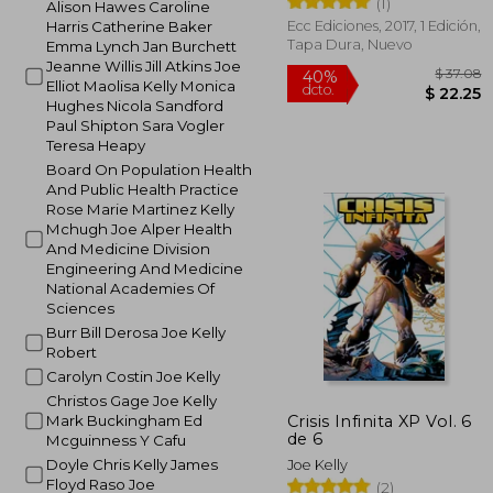
(1)
Alison Hawes Caroline
Ecc Ediciones, 2017, 1 Edición,
Harris Catherine Baker
Tapa Dura, Nuevo
Emma Lynch Jan Burchett
Jeanne Willis Jill Atkins Joe
Elliot Maolisa Kelly Monica
Hughes Nicola Sandford
Paul Shipton Sara Vogler
Teresa Heapy
Board On Population Health
And Public Health Practice
Rose Marie Martinez Kelly
Mchugh Joe Alper Health
$
40%
And Medicine Division
dcto.
$ 
Engineering And Medicine
National Academies Of
Sciences
Burr Bill Derosa Joe Kelly
Robert
Carolyn Costin Joe Kelly
Christos Gage Joe Kelly
Crisis Infinita XP Vol. 6
Mark Buckingham Ed
de 6
Mcguinness Y Cafu
Doyle Chris Kelly James
Joe Kelly
Floyd Raso Joe
(2)