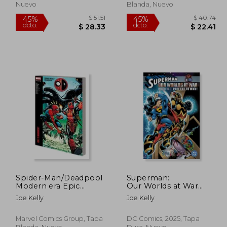
Nuevo
Blanda, Nuevo
Spider-Man/Deadpool
Superman:
Modern era Epic
Our Worlds at War
Collection: Isn't it
Omnibus Vol. 1:
 69.64
$ 51.51
45%
45%
Joe Kelly
Joe Kelly
Bromantic (en Inglés)
Prelude to War! (en
dcto.
dcto.
41.78
$ 28.33
Inglés)
Marvel Comics Group, Tapa
DC Comics, 2025, Tapa