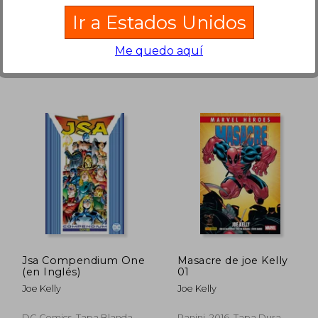
Marvel, 2025, Tapa Blanda,
Astiberri Ediciones, 2023, 1
Ir a Estados Unidos
Nuevo
Edición, Tapa Blanda,
Nuevo
Me quedo aquí
 46.05
$ 52.20
45%
45%
dcto.
dcto.
25.33
$ 28.71
Jsa Compendium One
Masacre de joe Kelly
(en Inglés)
01
Joe Kelly
Joe Kelly
DC Comics, Tapa Blanda,
Panini, 2016, Tapa Dura,