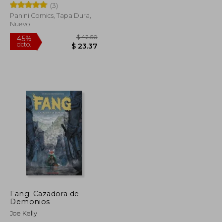
(3)
Panini Comics, Tapa Dura,
Nuevo
$ 32.53
$ 42.50
45%
dcto.
$ 17.89
$ 23.37
Fang: Cazadora de
Demonios
Joe Kelly