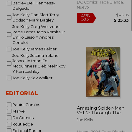
DC Comics, Tapa Blanda,
Bagley Dell Hennessy
Nuevo
Delgado
Joe Kelly Dan Slott Terry
Dodson Mark Bagley
Joe Kelly Greg Weisman
Pepe Larraz John Romita Jr
Emilio Laiso Y Andres
Genolet
Joe Kelly James Felder
Joe Kelly Justina Ireland
Jason Holtman Ed
Mcguinness Gleb Melnikov
Y Ken Lashley
Joe Kelly Kev Walker
$
45%
EDITORIAL
dcto.
$ 
Panini Comics
Amazing Spider-Man
Marvel
Vol. 2: Through The
Gates Of Hell (en
Dc Comics
Joe Kelly
Inglés)
Routledge
Editorial Panini
Marvel, 2026, Tapa Blanda,