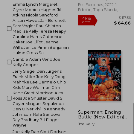
Emma Lynch Margaret
Ecc Ediciones, 2022, 1
Clyne Monica Hughes Jill
Edición, Tapa Blanda,
Nuevo
Atkins Nicola Sandford
Alison Hawes Jan Burchett
Sara Vogler Paul Shipton
Maolisa Kelly Teresa Heapy
Caroline Harris Catherine
Baker Joe Elliot Jeanne
Willis Janice Pimm Benjamin
Hulme Cross Sa
Gamble Adam Veno Joe
Kelly Cooper
Jerry Siegel Dan Jurgens
Frank Miller Joe Kelly Doug
$
45%
Mahnke Lee Bermejo Chip
dcto.
$ 
Kids Marv Wolfman Gilm
Kane Grant Morrison Alex
Ross Joe Shuster David S
Goyer Minguel Sepulveda
Ben Oliver Phillip Kennedy
Superman: Ending
Johmsom Rafa Sandoval
Battle (New Edition)
Ray Bradbury Bill Finger
(en Inglés)
Joe Kelly
Wayne
Joe Kelly Dan Slott Dodson