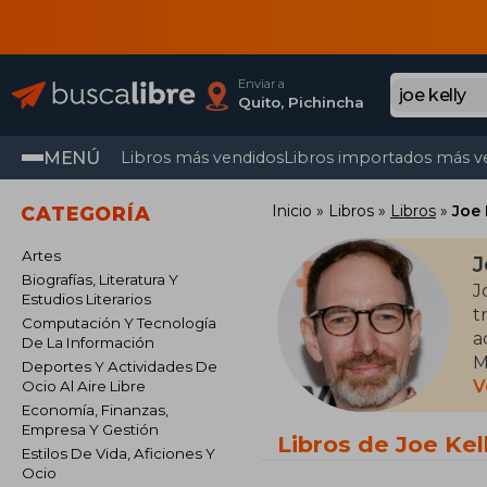
Enviar a
Quito, Pichincha
MENÚ
Libros más vendidos
Libros importados más v
Inicio
Libros
Libros
Joe 
CATEGORÍA
Artes
J
Biografías, Literatura Y
J
Estudios Literarios
t
Computación Y Tecnología
a
De La Información
M
Deportes Y Actividades De
V
Ocio Al Aire Libre
E
Economía, Finanzas,
Empresa Y Gestión
X
Libros de Joe Kel
Estilos De Vida, Aficiones Y
p
Ocio