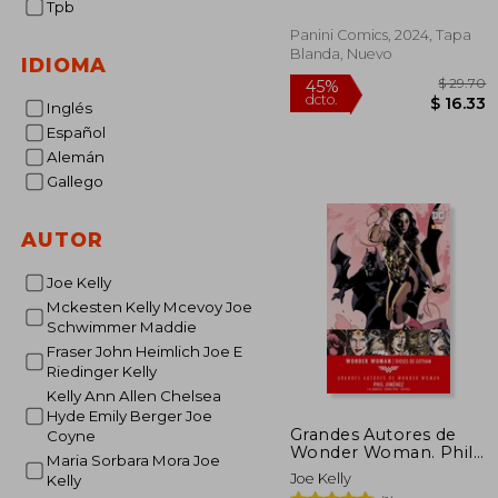
Tpb
Panini Comics, 2024, Tapa
Blanda, Nuevo
IDIOMA
Inglés
Español
Alemán
Gallego
$
45%
dcto.
$ 
AUTOR
Joe Kelly
Mckesten Kelly Mcevoy Joe
Schwimmer Maddie
Fraser John Heimlich Joe E
Riedinger Kelly
Kelly Ann Allen Chelsea
Hyde Emily Berger Joe
Grandes Autores de
Coyne
Wonder Woman. Phil
Maria Sorbara Mora Joe
Jimenez: Dioses de
Joe Kelly
Kelly
Gotham