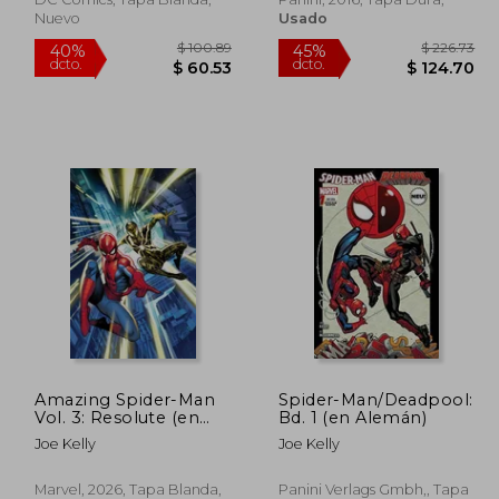
Nuevo
Usado
 46.05
$ 100.89
40%
45%
Amazing Spider-Man
Spider-Man/Deadpool:
dcto.
dcto.
25.33
$ 60.53
Vol. 3: Resolute (en
Bd. 1 (en Alemán)
Inglés)
Joe Kelly
Joe Kelly
Marvel, 2026, Tapa Blanda,
Panini Verlags Gmbh,, Tapa