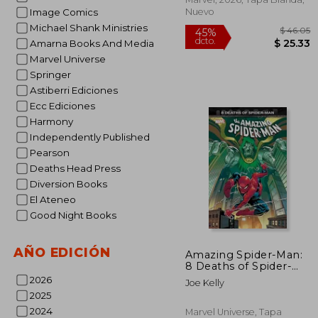
Nuevo
Image Comics
Michael Shank Ministries
Amarna Books And Media
Marvel Universe
Springer
Astiberri Ediciones
Ecc Ediciones
Harmony
Independently Published
Pearson
Deaths Head Press
Diversion Books
El Ateneo
Good Night Books
$
45%
AÑO EDICIÓN
Amazing Spider-Man:
dcto.
$ 
8 Deaths of Spider-
Man (The Amazing
2026
Joe Kelly
Spider-Man) (en
2025
Inglés)
2024
Marvel Universe, Tapa