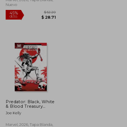
Nuevo
$ 226.73
$ 52.20
45%
Predator: Black, White
dcto.
$ 124.70
$ 28.71
& Blood Treasury
Edition (en Inglés)
Joe Kelly
Marvel, 2026, Tapa Blanda,