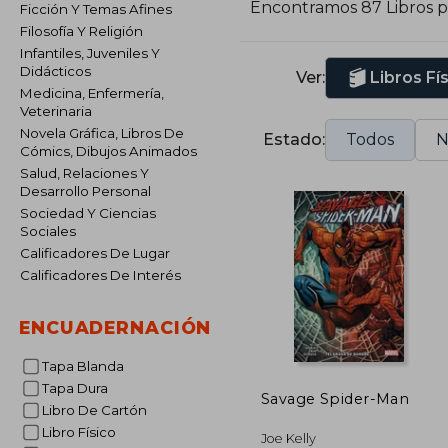
Encontramos 87 Libros 
Ficción Y Temas Afines
Filosofía Y Religión
Infantiles, Juveniles Y
Didácticos
Ver:
Libros Fí
Medicina, Enfermería,
Veterinaria
Novela Gráfica, Libros De
Estado:
Todos
N
Cómics, Dibujos Animados
Salud, Relaciones Y
Desarrollo Personal
Sociedad Y Ciencias
Sociales
Calificadores De Lugar
Calificadores De Interés
ENCUADERNACIÓN
Tapa Blanda
Tapa Dura
Savage Spider-Man
Libro De Cartón
Libro Físico
Joe Kelly