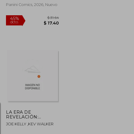
Panini Comics, 2026, Nuevo
$ 85.72
$ 31.64
45%
dcto.
$ 47.15
$ 17.40
LA ERA DE
REVELACIÓN:
SPIDERMAN
JOE KELLY ,KEV WALKER
RADIACTIVO