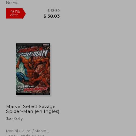
Nuevo
Marvel Select Savage
Spider-Man (en Inglés)
$ 40.74
$ 63.39
40%
Joe Kelly
dcto.
$ 22.41
$ 38.03
Panini Uk Ltd. / Marvel,,