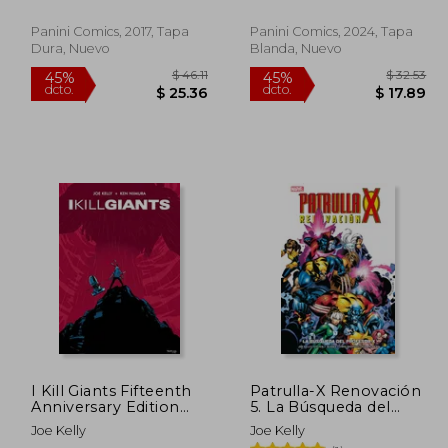
Panini Comics, 2017, Tapa
Panini Comics, 2024, Tapa
Dura, Nuevo
Blanda, Nuevo
 29.70
$ 46.11
45%
45%
dcto.
dcto.
16.33
$ 25.36
I Kill Giants Fifteenth
Patrulla-X Renovación
Anniversary Edition
5. La Búsqueda del
(en Inglés)
Profesor-X
Joe Kelly
Joe Kelly