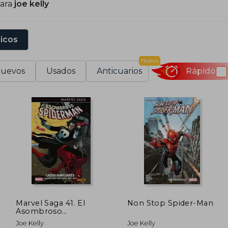
para
joe kelly
sicos
Nuevo
uevos
Usados
Anticuarios
Rápido
Marvel Saga 41. El
Non Stop Spider-Man
Asombroso
Spiderman 18
Joe Kelly
Joe Kelly