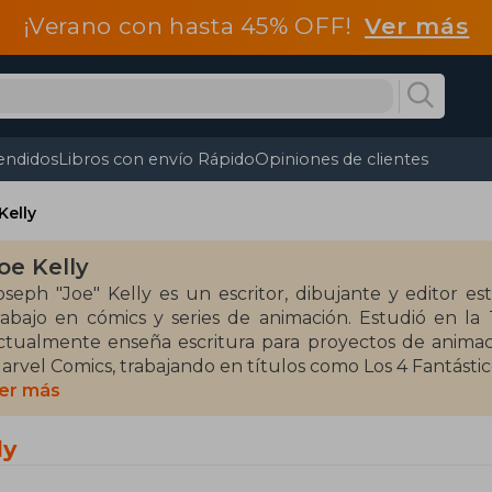
¡Verano con hasta 45% OFF!
Ver más
endidos
Libros con envío Rápido
Opiniones de clientes
Kelly
oe Kelly
oseph "Joe" Kelly es un escritor, dibujante y editor e
rabajo en cómics y series de animación. Estudió en l
ctualmente enseña escritura para proyectos de anima
arvel Comics, trabajando en títulos como Los 4 Fantásti
er más
ntre sus obras más destacadas se encuentran Soy una ma
: Renovación 3 - Guerra Psíquica (2011). Estas obras ha
ly
remios en el ámbito del cómic