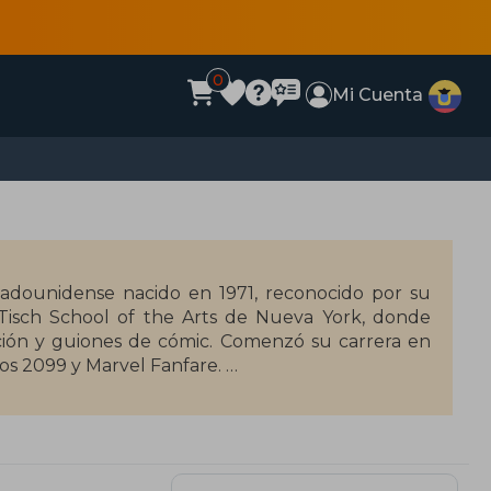
0
Mi Cuenta
stadounidense nacido en 1971, reconocido por su
a Tisch School of the Arts de Nueva York, donde
ción y guiones de cómic. Comenzó su carrera en
cos 2099 y Marvel Fanfare.
tagigantes (2008), Masacre 2 (2010) y Patrulla-
n sido reconocidas por su calidad y han recibido