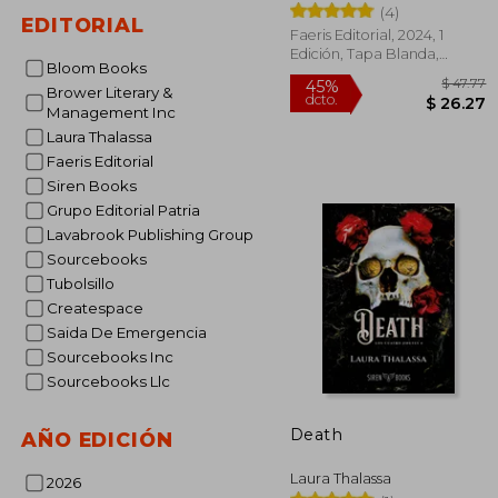
(4)
EDITORIAL
Faeris Editorial, 2024, 1
Edición, Tapa Blanda,
Bloom Books
Nuevo
Brower Literary &
Management Inc
Laura Thalassa
Faeris Editorial
Siren Books
$
45%
Grupo Editorial Patria
dcto.
$ 
Lavabrook Publishing Group
Sourcebooks
Tubolsillo
Createspace
Saida De Emergencia
Sourcebooks Inc
Sourcebooks Llc
Death
AÑO EDICIÓN
Laura Thalassa
2026