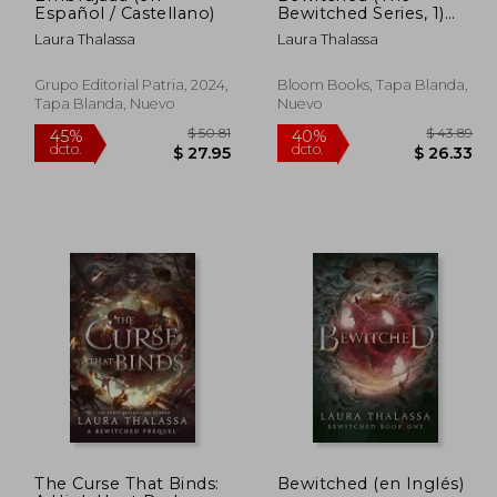
Español / Castellano)
Bewitched Series, 1)
(en Inglés)
Laura Thalassa
Laura Thalassa
Grupo Editorial Patria, 2024,
Bloom Books, Tapa Blanda,
Tapa Blanda, Nuevo
Nuevo
$ 50.81
45%
40%
The Curse That Binds:
Bewitched (en Inglés)