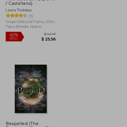
/ Castellano)
Laura Thalassa
(3)
Grupo Editorial Patria, 2024,
Tapa Blanda, Nuevo
$ 43.89
$ 46.47
45%
Bespelled (The