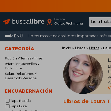
Enviar a
Quito, Pichincha
MENÚ
Libros más vendidos
Libros importados más v
Inicio
Libros
Libros
Laur
CATEGORÍA
Ficción Y Temas Afines
L
Infantiles, Juveniles Y
L
Didácticos
h
Salud, Relaciones Y
v
Desarrollo Personal
A
C
V
ENCUADERNACIÓN
p
Libros de Laura 
Tapa Blanda
Tapa Dura