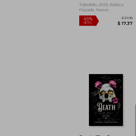
TuBolsillo, 2026, Rústica
Fresado, Nuevo
45%
dcto.
$ 