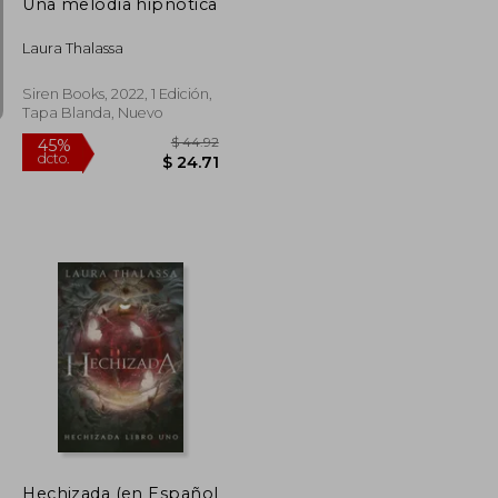
Una melodía hipnótica
Laura Thalassa
Siren Books, 2022, 1 Edición,
Tapa Blanda, Nuevo
$ 34.67
$ 44.92
45%
dcto.
$ 19.07
$ 24.71
Hechizada (en Español