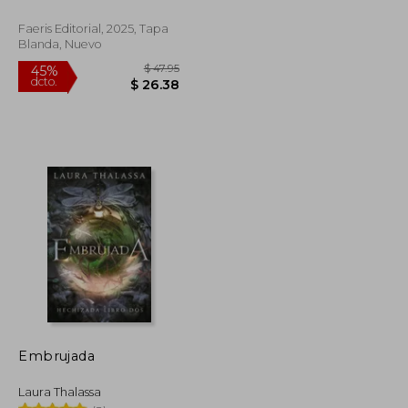
Faeris Editorial, 2025, Tapa
Blanda, Nuevo
$ 47.95
$ 47.95
45%
dcto.
$ 26.38
$ 26.38
Embrujada
Laura Thalassa