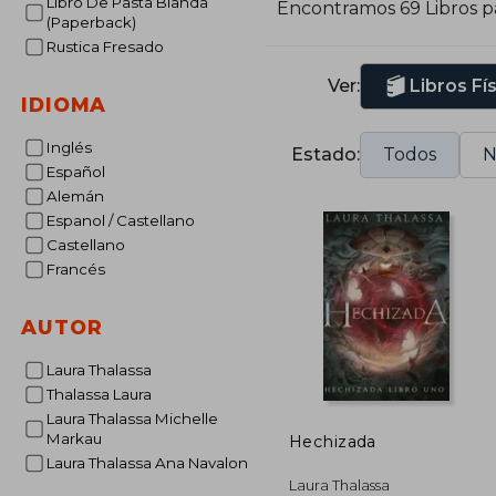
Libro De Pasta Blanda
Encontramos 69 Libros 
(Paperback)
Rustica Fresado
Ver:
Libros Fí
IDIOMA
Inglés
Estado:
Todos
N
Español
Alemán
Espanol / Castellano
Castellano
Francés
AUTOR
Laura Thalassa
Thalassa Laura
Laura Thalassa Michelle
Markau
Hechizada
Laura Thalassa Ana Navalon
Laura Thalassa