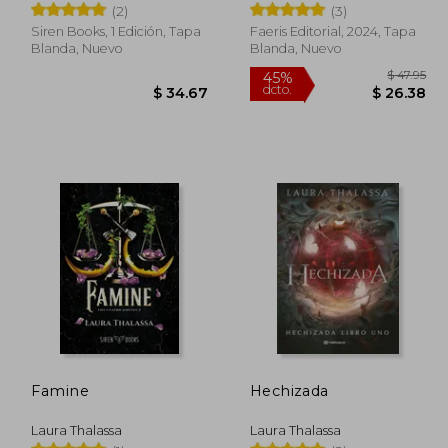
(2)
(3)
Siren Books, 1 Edición, Tapa
Faeris Editorial, 2024, Tapa
Blanda, Nuevo
Blanda, Nuevo
 47.77
45%
dcto.
26.27
$ 34.67
Famine
Hechizada
Laura Thalassa
Laura Thalassa