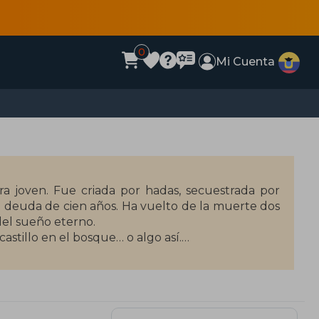
0
Mi Cuenta
a joven. Fue criada por hadas, secuestrada por
deuda de cien años. Ha vuelto de la muerte dos
del sueño eterno.
astillo en el bosque… o algo así.
ura devorando guacamole, acumulando chocolate
bro.