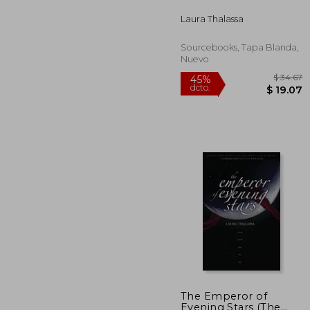
$ 
Laura Thalassa
Sourcebooks, Tapa Blanda,
Nuevo
The Emperor of
Evening Stars (The