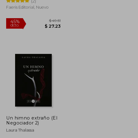
(2)
Faeris Editorial, Nuevo
$ 31.58
$ 49.51
45%
dcto.
$ 17.37
$ 27.23
Un himno extraño (El
Negociador 2)
Laura Thalassa