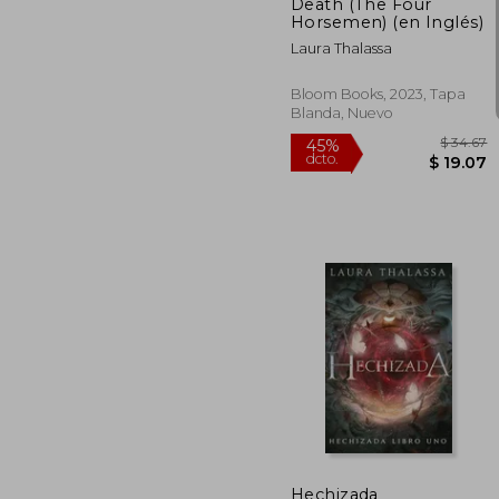
Death (The Four
Horsemen) (en Inglés)
Laura Thalassa
Bloom Books, 2023, Tapa
Blanda, Nuevo
$
45%
dcto.
$ 
Hechizada