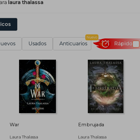
para
laura thalassa
sicos
Nuevo
uevos
Usados
Anticuarios
Rápido
War
Embrujada
Laura Thalassa
Laura Thalassa