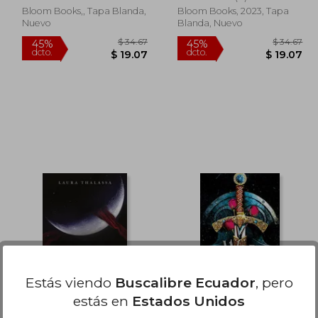
Bloom Books,, Tapa Blanda,
Bloom Books, 2023, Tapa
Nuevo
Blanda, Nuevo
$ 31.58
$ 34.67
45%
45%
dcto.
dcto.
17.37
$ 19.07
Estás viendo
Buscalibre Ecuador
, pero
estás en
Estados Unidos