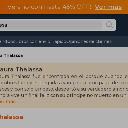
¡Verano con hasta 45% OFF!
Ver más
endidos
Libros con envío Rápido
Opiniones de clientes
a Thalassa
aura Thalassa
aura Thalassa fue encontrada en el bosque cuando er
ombres lobo y entregada a vampiros como pago de una 
eces y, con solo un beso, despertó a su verdadero amor 
hora vive un final feliz con su príncipe no muerto en un c
uando no está escribiendo, se puede encontrar a La
er más
ara el apocalipsis o acurrucada en el sofá con un buen li
Thalassa