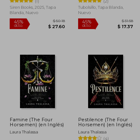
(1)
(2)
Siren Books, 2025, Tapa
Tubolsillo, Tapa Blanda,
Blanda, Nuevo
Nuevo
$ 50.18
$ 50.18
45%
45%
dcto.
dcto.
27.60
$ 27.60
Famine (The Four
Pestilence (The Four
Horsemen) (en Inglés)
Horsemen) (en Inglés)
Laura Thalassa
Laura Thalassa
(4)