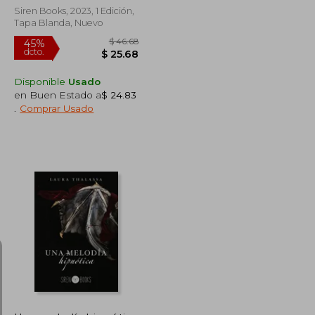
Siren Books, 2023, 1 Edición,
Tapa Blanda, Nuevo
Disponible
Usado
en Buen Estado a
$ 24.83
.
Comprar Usado
$ 34.67
$ 46.68
45%
dcto.
$ 19.07
$ 25.68