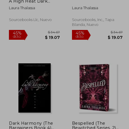
dcto.
dcto.
26.13
$ 27.95
A High Heat Dark
Fantasy Romance
Laura Thalassa
Laura Thalassa
(The Bewitched Series)
(en Inglés)
Sourcebooks Llc, Nuevo
Sourcebooks, Inc,, Tapa
Blanda, Nuevo
Dark Harmony (The
Bespelled (The
Bargainers Book 4)
Bewitched Series, 2)