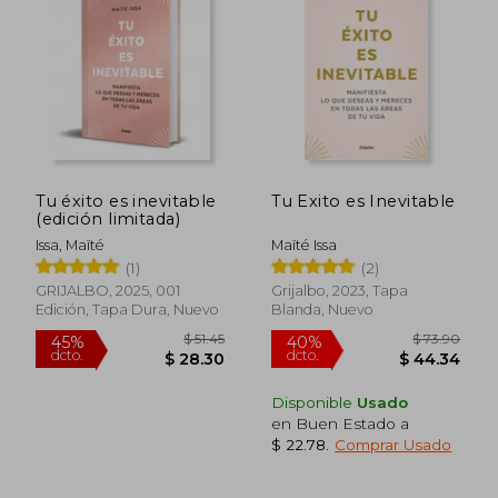
45%
dcto.
$ 25.65
$ 29.
Tu éxito es inevitable
Tu Exito es Inevitable
(edición limitada)
Issa, Maïté
Maïté Issa
(1)
(2)
GRIJALBO, 2025, 001
Grijalbo, 2023, Tapa
Edición, Tapa Dura, Nuevo
Blanda, Nuevo
Disponible
Usado
en Buen Estado a
$ 22.78
.
Comprar Usado