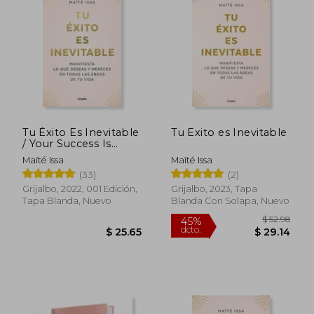
estos programas enseña paso a paso, de
manera simple, las claves de la
manifestación para que cada mujer pueda
crear su realidad uniendo el poder de su
mente subconsciente y las leyes del
Universo.
Tu Éxito Es Inevitable
Tu Exito es Inevitable
/ Your Success Is
Inevitable
Maïté Issa
Maïté Issa
(33)
(2)
Grijalbo, 2022, 001 Edición,
Grijalbo, 2023, Tapa
Tapa Blanda, Nuevo
Blanda Con Solapa, Nuevo
$ 52.